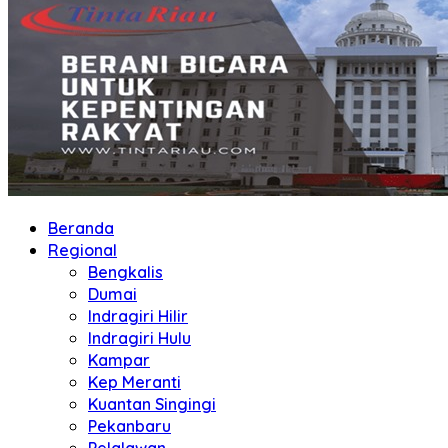
Beranda
Regional
Bengkalis
Dumai
Indragiri Hilir
Indragiri Hulu
Kampar
Kep Meranti
Kuantan Singingi
Pekanbaru