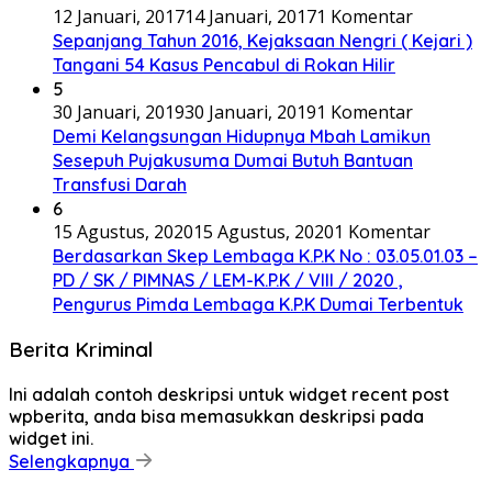
12 Januari, 2017
14 Januari, 2017
1 Komentar
Sepanjang Tahun 2016, Kejaksaan Nengri ( Kejari )
Tangani 54 Kasus Pencabul di Rokan Hilir
5
30 Januari, 2019
30 Januari, 2019
1 Komentar
Demi Kelangsungan Hidupnya Mbah Lamikun
Sesepuh Pujakusuma Dumai Butuh Bantuan
Transfusi Darah
6
15 Agustus, 2020
15 Agustus, 2020
1 Komentar
Berdasarkan Skep Lembaga K.P.K No : 03.05.01.03 –
PD / SK / PIMNAS / LEM-K.P.K / VIII / 2020 ,
Pengurus Pimda Lembaga K.P.K Dumai Terbentuk
Berita Kriminal
Ini adalah contoh deskripsi untuk widget recent post
wpberita, anda bisa memasukkan deskripsi pada
widget ini.
Selengkapnya