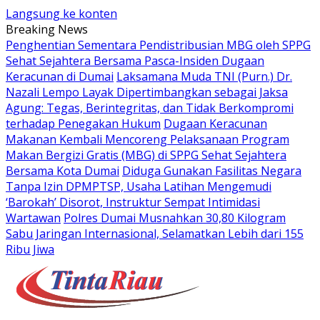
Langsung ke konten
Breaking News
Penghentian Sementara Pendistribusian MBG oleh SPPG
Sehat Sejahtera Bersama Pasca-Insiden Dugaan
Keracunan di Dumai
Laksamana Muda TNI (Purn.) Dr.
Nazali Lempo Layak Dipertimbangkan sebagai Jaksa
Agung: Tegas, Berintegritas, dan Tidak Berkompromi
terhadap Penegakan Hukum
Dugaan Keracunan
Makanan Kembali Mencoreng Pelaksanaan Program
Makan Bergizi Gratis (MBG) di SPPG Sehat Sejahtera
Bersama Kota Dumai
Diduga Gunakan Fasilitas Negara
Tanpa Izin DPMPTSP, Usaha Latihan Mengemudi
‘Barokah’ Disorot, Instruktur Sempat Intimidasi
Wartawan
Polres Dumai Musnahkan 30,80 Kilogram
Sabu Jaringan Internasional, Selamatkan Lebih dari 155
Ribu Jiwa