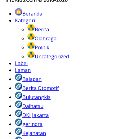
Beranda
Kategori
Berita
Olahraga
Politik
Uncategorized
Label
Laman
Balapan
Berita Otomotif
Bulutangkis
Daihatsu
DKI Jakarta
gerindra
Kejahatan