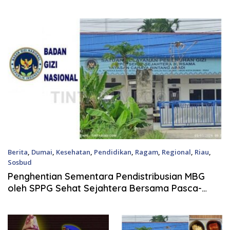
Kajian DLHK
Berita
,
Dumai
,
Kesehatan
,
Pendidikan
,
Ragam
,
Regional
,
Riau
,
Sosbud
8 Agustus, 2026
Penghentian Sementara Pendistribusian MBG
oleh SPPG Sehat Sejahtera Bersama Pasca-
Insiden Dugaan Keracunan di Dumai