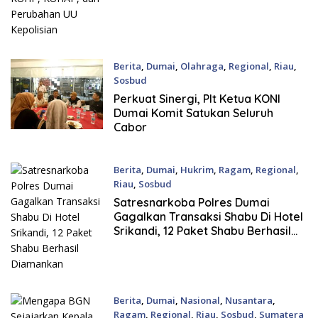
Berita
,
Dumai
,
Olahraga
,
Regional
,
Riau
,
Sosbud
28 Juli, 2026
Perkuat Sinergi, Plt Ketua KONI
Dumai Komit Satukan Seluruh
Cabor
Berita
,
Dumai
,
Hukrim
,
Ragam
,
Regional
,
Riau
,
Sosbud
28 Juli, 2026
Satresnarkoba Polres Dumai
Gagalkan Transaksi Shabu Di Hotel
Srikandi, 12 Paket Shabu Berhasil
Diamankan
Berita
,
Dumai
,
Nasional
,
Nusantara
,
Ragam
,
Regional
,
Riau
,
Sosbud
,
Sumatera