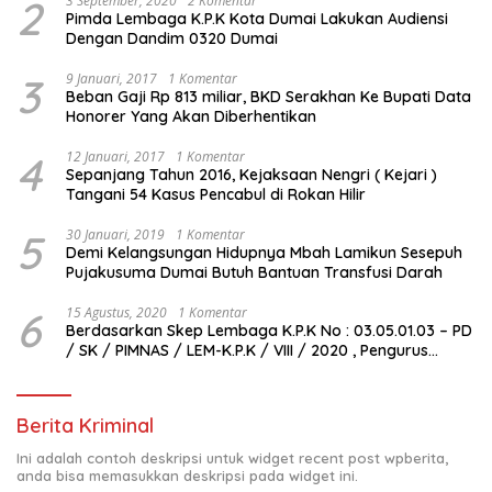
2
3 September, 2020
2 Komentar
Pimda Lembaga K.P.K Kota Dumai Lakukan Audiensi
Dengan Dandim 0320 Dumai
3
9 Januari, 2017
1 Komentar
Beban Gaji Rp 813 miliar, BKD Serakhan Ke Bupati Data
Honorer Yang Akan Diberhentikan
4
12 Januari, 2017
1 Komentar
Sepanjang Tahun 2016, Kejaksaan Nengri ( Kejari )
Tangani 54 Kasus Pencabul di Rokan Hilir
5
30 Januari, 2019
1 Komentar
Demi Kelangsungan Hidupnya Mbah Lamikun Sesepuh
Pujakusuma Dumai Butuh Bantuan Transfusi Darah
6
15 Agustus, 2020
1 Komentar
Berdasarkan Skep Lembaga K.P.K No : 03.05.01.03 – PD
/ SK / PIMNAS / LEM-K.P.K / VIII / 2020 , Pengurus
Pimda Lembaga K.P.K Dumai Terbentuk
Berita Kriminal
Ini adalah contoh deskripsi untuk widget recent post wpberita,
anda bisa memasukkan deskripsi pada widget ini.