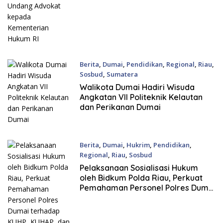
Hukum RI
Berita
,
Dumai
,
Pendidikan
,
Regional
,
Riau
,
Sosbud
,
Sumatera
29 Juli, 2026
Walikota Dumai Hadiri Wisuda
Angkatan VII Politeknik Kelautan
dan Perikanan Dumai
Berita
,
Dumai
,
Hukrim
,
Pendidikan
,
Regional
,
Riau
,
Sosbud
28 Juli, 2026
Pelaksanaan Sosialisasi Hukum
oleh Bidkum Polda Riau, Perkuat
Pemahaman Personel Polres Dumai
terhadap KUHP, KUHAP, dan
Perubahan UU Kepolisian