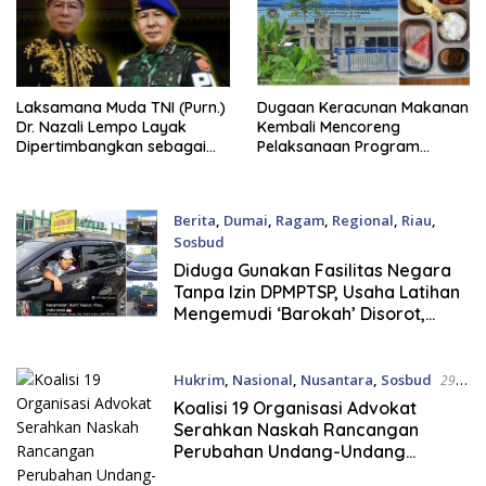
Laksamana Muda TNI (Purn.)
Dugaan Keracunan Makanan
Dr. Nazali Lempo Layak
Kembali Mencoreng
Dipertimbangkan sebagai
Pelaksanaan Program
Jaksa Agung: Tegas,
Makan Bergizi Gratis (MBG)
Berintegritas, dan Tidak
di SPPG Sehat Sejahtera
Berkompromi terhadap
Bersama Kota Dumai
Berita
,
Dumai
,
Ragam
,
Regional
,
Riau
,
Penegakan Hukum
Sosbud
6 Agustus, 2026
Diduga Gunakan Fasilitas Negara
Tanpa Izin DPMPTSP, Usaha Latihan
Mengemudi ‘Barokah’ Disorot,
Instruktur Sempat Intimidasi
Wartawan
Hukrim
,
Nasional
,
Nusantara
,
Sosbud
29
Juli, 2026
Koalisi 19 Organisasi Advokat
Serahkan Naskah Rancangan
Perubahan Undang-Undang
Advokat kepada Kementerian