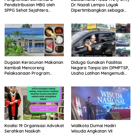
Pendistribusian MBG oleh
Dr. Nazali Lempo Layak
SPPG Sehat Sejahtera
Dipertimbangkan sebagai
Bersama Pasca-Insiden
Jaksa Agung: Tegas,
Dugaan Keracunan di Dumai
Berintegritas, dan Tidak
Berkompromi terhadap
Penegakan Hukum
Dugaan Keracunan Makanan
Diduga Gunakan Fasilitas
Kembali Mencoreng
Negara Tanpa Izin DPMPTSP,
Pelaksanaan Program
Usaha Latihan Mengemudi
Makan Bergizi Gratis (MBG)
‘Barokah’ Disorot, Instruktur
di SPPG Sehat Sejahtera
Sempat Intimidasi Wartawan
Bersama Kota Dumai
Koalisi 19 Organisasi Advokat
Walikota Dumai Hadiri
Serahkan Naskah
Wisuda Angkatan VII