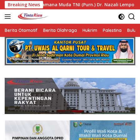
Langsung
da TNI (Purn.) Dr. Nazali Lempo Layak Dipertimbangkan sebag
Breaking News
ke
konten
Berita Otomotif
Berita Olahraga
Hukrim
Palestina
Bulut