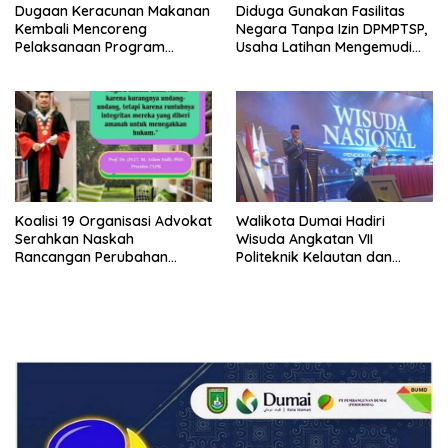
Dugaan Keracunan Makanan
Diduga Gunakan Fasilitas
Kembali Mencoreng
Negara Tanpa Izin DPMPTSP,
Pelaksanaan Program
Usaha Latihan Mengemudi
Makan Bergizi Gratis (MBG)
‘Barokah’ Disorot, Instruktur
di SPPG Sehat Sejahtera
Sempat Intimidasi Wartawan
Bersama Kota Dumai
Koalisi 19 Organisasi Advokat
Walikota Dumai Hadiri
Serahkan Naskah
Wisuda Angkatan VII
Rancangan Perubahan
Politeknik Kelautan dan
Undang-Undang Advokat
Perikanan Dumai
kepada Kementerian Hukum
RI