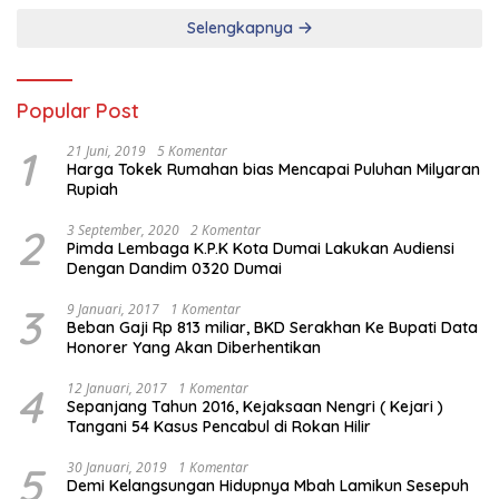
Selengkapnya
Popular Post
1
21 Juni, 2019
5 Komentar
Harga Tokek Rumahan bias Mencapai Puluhan Milyaran
Rupiah
2
3 September, 2020
2 Komentar
Pimda Lembaga K.P.K Kota Dumai Lakukan Audiensi
Dengan Dandim 0320 Dumai
3
9 Januari, 2017
1 Komentar
Beban Gaji Rp 813 miliar, BKD Serakhan Ke Bupati Data
Honorer Yang Akan Diberhentikan
4
12 Januari, 2017
1 Komentar
Sepanjang Tahun 2016, Kejaksaan Nengri ( Kejari )
Tangani 54 Kasus Pencabul di Rokan Hilir
5
30 Januari, 2019
1 Komentar
Demi Kelangsungan Hidupnya Mbah Lamikun Sesepuh