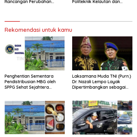
Rancangan Perubahan
Politeknik Kelautan dan
Undang-Undang Advokat
Perikanan Dumai
kepada Kementerian Hukum
RI
Rekomendasi untuk kamu
Penghentian Sementara
Laksamana Muda TNI (Purn.)
Pendistribusian MBG oleh
Dr. Nazali Lempo Layak
SPPG Sehat Sejahtera
Dipertimbangkan sebagai
Bersama Pasca-Insiden
Jaksa Agung: Tegas,
Dugaan Keracunan di Dumai
Berintegritas, dan Tidak
Berkompromi terhadap
Penegakan Hukum