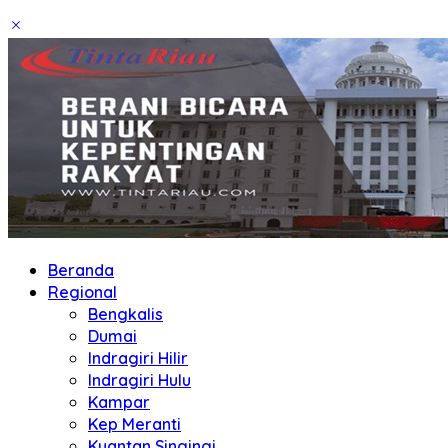
Beranda
Regional
Bengkalis
Dumai
Indragiri Hilir
Indragiri Hulu
Kampar
Kep Meranti
Kuantan Singingi