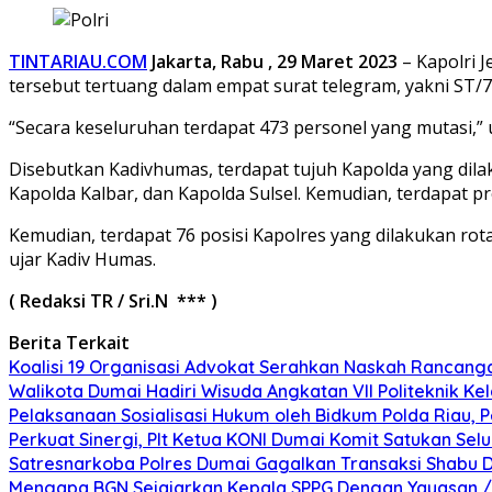
TINTARIAU.COM
Jakarta, Rabu , 29 Maret 2023
– Kapolri J
tersebut tertuang dalam empat surat telegram, yakni ST/712
“Secara keseluruhan terdapat 473 personel yang mutasi,” u
Disebutkan Kadivhumas, terdapat tujuh Kapolda yang dila
Kapolda Kalbar, dan Kapolda Sulsel. Kemudian, terdapat p
Kemudian, terdapat 76 posisi Kapolres yang dilakukan rota
ujar Kadiv Humas.
( Redaksi TR / Sri.N *** )
Berita Terkait
Koalisi 19 Organisasi Advokat Serahkan Naskah Ranca
Walikota Dumai Hadiri Wisuda Angkatan VII Politeknik K
Pelaksanaan Sosialisasi Hukum oleh Bidkum Polda Riau,
Perkuat Sinergi, Plt Ketua KONI Dumai Komit Satukan Sel
Satresnarkoba Polres Dumai Gagalkan Transaksi Shabu Di
Mengapa BGN Sejajarkan Kepala SPPG Dengan Yayasan / M