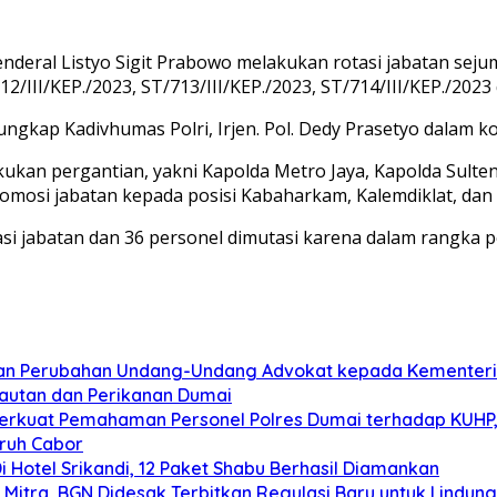
enderal Listyo Sigit Prabowo melakukan rotasi jabatan sej
/III/KEP./2023, ST/713/III/KEP./2023, ST/714/III/KEP./2023 
ngkap Kadivhumas Polri, Irjen. Pol. Dedy Prasetyo dalam kon
kukan pergantian, yakni Kapolda Metro Jaya, Kapolda Sulte
romosi jabatan kepada posisi Kabaharkam, Kalemdiklat, dan
si jabatan dan 36 personel dimutasi karena dalam rangka pe
ngan Perubahan Undang-Undang Advokat kepada Kementer
elautan dan Perikanan Dumai
 Perkuat Pemahaman Personel Polres Dumai terhadap KUHP,
uruh Cabor
 Hotel Srikandi, 12 Paket Shabu Berhasil Diamankan
itra, BGN Didesak Terbitkan Regulasi Baru untuk Lindung