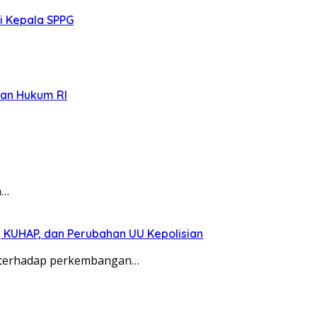
i Kepala SPPG
ian Hukum RI
n…
 KUHAP, dan Perubahan UU Kepolisian
l terhadap perkembangan…