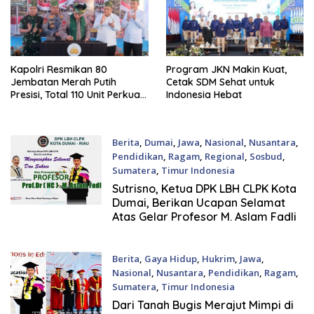
Kapolri Resmikan 80
Program JKN Makin Kuat,
Jembatan Merah Putih
Cetak SDM Sehat untuk
Presisi, Total 110 Unit Perkuat
Indonesia Hebat
Konektivitas dan
Kesejahteraan Masyarakat
Riau
Berita
,
Dumai
,
Jawa
,
Nasional
,
Nusantara
,
Pendidikan
,
Ragam
,
Regional
,
Sosbud
,
Sumatera
,
Timur Indonesia
1 Juli, 2026
Sutrisno, Ketua DPK LBH CLPK Kota
Dumai, Berikan Ucapan Selamat
Atas Gelar Profesor M. Aslam Fadli
Berita
,
Gaya Hidup
,
Hukrim
,
Jawa
,
Nasional
,
Nusantara
,
Pendidikan
,
Ragam
,
Sumatera
,
Timur Indonesia
29 Juni, 2026
Dari Tanah Bugis Merajut Mimpi di