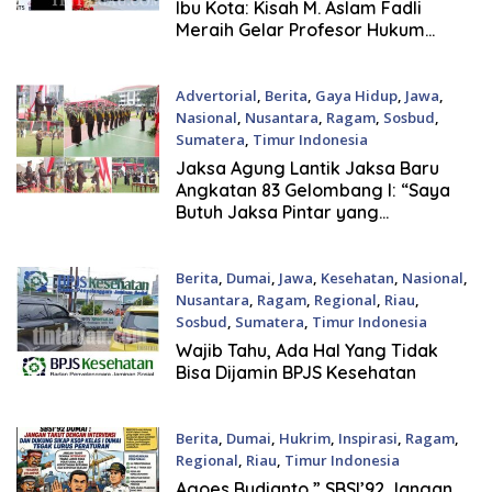
Ibu Kota: Kisah M. Aslam Fadli
Meraih Gelar Profesor Hukum
Internasional
Advertorial
,
Berita
,
Gaya Hidup
,
Jawa
,
Nasional
,
Nusantara
,
Ragam
,
Sosbud
,
Sumatera
,
Timur Indonesia
25 Juni, 2026
Jaksa Agung Lantik Jaksa Baru
Angkatan 83 Gelombang I: “Saya
Butuh Jaksa Pintar yang
Berintegritas dan Bermoral”
Berita
,
Dumai
,
Jawa
,
Kesehatan
,
Nasional
,
Nusantara
,
Ragam
,
Regional
,
Riau
,
Sosbud
,
Sumatera
,
Timur Indonesia
14 Juni, 2026
Wajib Tahu, Ada Hal Yang Tidak
Bisa Dijamin BPJS Kesehatan
Berita
,
Dumai
,
Hukrim
,
Inspirasi
,
Ragam
,
Regional
,
Riau
,
Timur Indonesia
28 Mei, 2026
Agoes Budianto ” SBSI’92 Jangan