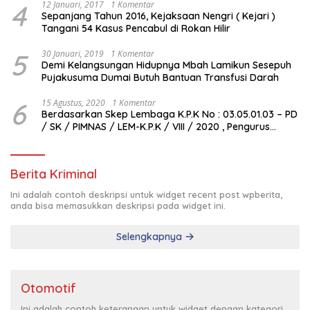
4
12 Januari, 2017
1 Komentar
Sepanjang Tahun 2016, Kejaksaan Nengri ( Kejari )
Tangani 54 Kasus Pencabul di Rokan Hilir
5
30 Januari, 2019
1 Komentar
Demi Kelangsungan Hidupnya Mbah Lamikun Sesepuh
Pujakusuma Dumai Butuh Bantuan Transfusi Darah
6
15 Agustus, 2020
1 Komentar
Berdasarkan Skep Lembaga K.P.K No : 03.05.01.03 – PD
/ SK / PIMNAS / LEM-K.P.K / VIII / 2020 , Pengurus
Pimda Lembaga K.P.K Dumai Terbentuk
Berita Kriminal
Ini adalah contoh deskripsi untuk widget recent post wpberita,
anda bisa memasukkan deskripsi pada widget ini.
Selengkapnya
Otomotif
Ini adalah contoh keterangan untuk widget dengan kategori