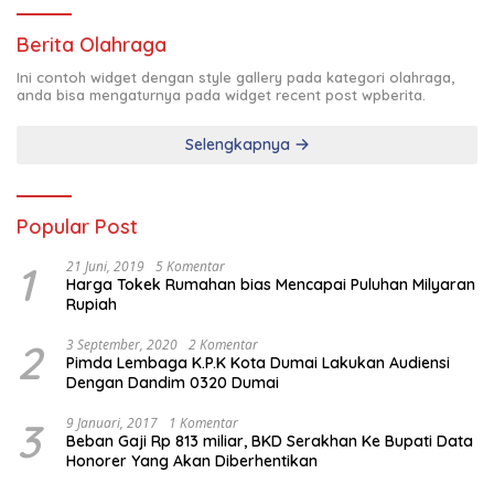
Berita Olahraga
Ini contoh widget dengan style gallery pada kategori olahraga,
anda bisa mengaturnya pada widget recent post wpberita.
Selengkapnya
Popular Post
1
21 Juni, 2019
5 Komentar
Harga Tokek Rumahan bias Mencapai Puluhan Milyaran
Rupiah
2
3 September, 2020
2 Komentar
Pimda Lembaga K.P.K Kota Dumai Lakukan Audiensi
Dengan Dandim 0320 Dumai
3
9 Januari, 2017
1 Komentar
Beban Gaji Rp 813 miliar, BKD Serakhan Ke Bupati Data
Honorer Yang Akan Diberhentikan