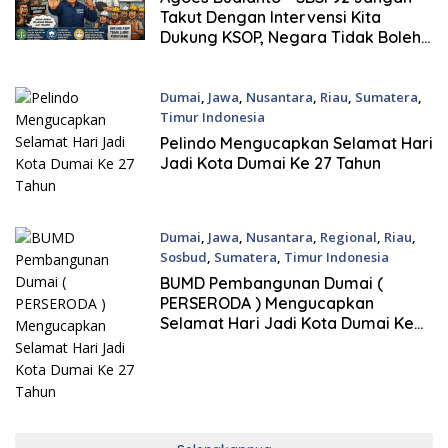
Takut Dengan Intervensi Kita
Dukung KSOP, Negara Tidak Boleh
Kalah oleh Tekanan Kelompok
Dumai
,
Jawa
,
Nusantara
,
Riau
,
Sumatera
,
Timur Indonesia
27 April, 2026
Pelindo Mengucapkan Selamat Hari
Jadi Kota Dumai Ke 27 Tahun
Dumai
,
Jawa
,
Nusantara
,
Regional
,
Riau
,
Sosbud
,
Sumatera
,
Timur Indonesia
26 April, 2026
BUMD Pembangunan Dumai (
PERSERODA ) Mengucapkan
Selamat Hari Jadi Kota Dumai Ke
27 Tahun