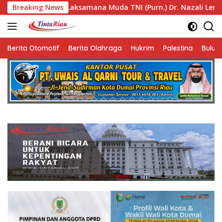
Langsung
aksamana Muda TNI (Purn.) Dr. Nazali Lempo Layak Dipertimb
Breaking News
ke
konten
Berita Otomotif
Berita Olahraga
Hukrim
Palestina
Bulut