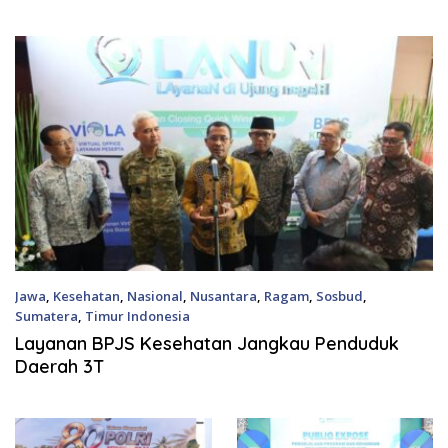
Kajian DLHK
Jawa
,
Kesehatan
,
Nasional
,
Nusantara
,
Ragam
,
Sosbud
,
Sumatera
,
Timur Indonesia
13 Juli, 2026
Layanan BPJS Kesehatan Jangkau Penduduk
Daerah 3T