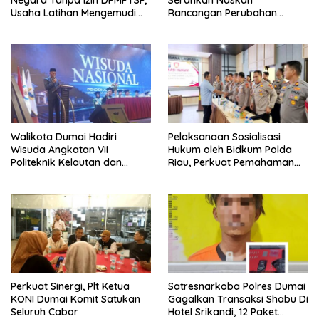
Negara Tanpa Izin DPMPTSP,
Serahkan Naskah
Usaha Latihan Mengemudi
Rancangan Perubahan
‘Barokah’ Disorot, Instruktur
Undang-Undang Advokat
Sempat Intimidasi Wartawan
kepada Kementerian Hukum
RI
Walikota Dumai Hadiri
Pelaksanaan Sosialisasi
Wisuda Angkatan VII
Hukum oleh Bidkum Polda
Politeknik Kelautan dan
Riau, Perkuat Pemahaman
Perikanan Dumai
Personel Polres Dumai
terhadap KUHP, KUHAP, dan
Perubahan UU Kepolisian
Perkuat Sinergi, Plt Ketua
Satresnarkoba Polres Dumai
KONI Dumai Komit Satukan
Gagalkan Transaksi Shabu Di
Seluruh Cabor
Hotel Srikandi, 12 Paket