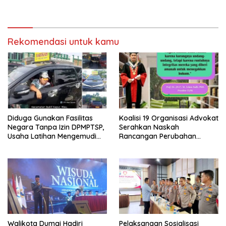
Shabu Berhasil Diamankan
Rekomendasi untuk kamu
Diduga Gunakan Fasilitas
Koalisi 19 Organisasi Advokat
Negara Tanpa Izin DPMPTSP,
Serahkan Naskah
Usaha Latihan Mengemudi
Rancangan Perubahan
‘Barokah’ Disorot, Instruktur
Undang-Undang Advokat
Sempat Intimidasi Wartawan
kepada Kementerian Hukum
RI
Walikota Dumai Hadiri
Pelaksanaan Sosialisasi