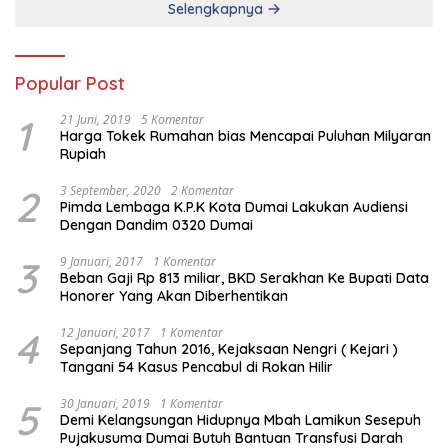
Selengkapnya
Popular Post
1
21 Juni, 2019
5 Komentar
Harga Tokek Rumahan bias Mencapai Puluhan Milyaran
Rupiah
2
3 September, 2020
2 Komentar
Pimda Lembaga K.P.K Kota Dumai Lakukan Audiensi
Dengan Dandim 0320 Dumai
3
9 Januari, 2017
1 Komentar
Beban Gaji Rp 813 miliar, BKD Serakhan Ke Bupati Data
Honorer Yang Akan Diberhentikan
4
12 Januari, 2017
1 Komentar
Sepanjang Tahun 2016, Kejaksaan Nengri ( Kejari )
Tangani 54 Kasus Pencabul di Rokan Hilir
5
30 Januari, 2019
1 Komentar
Demi Kelangsungan Hidupnya Mbah Lamikun Sesepuh
Pujakusuma Dumai Butuh Bantuan Transfusi Darah