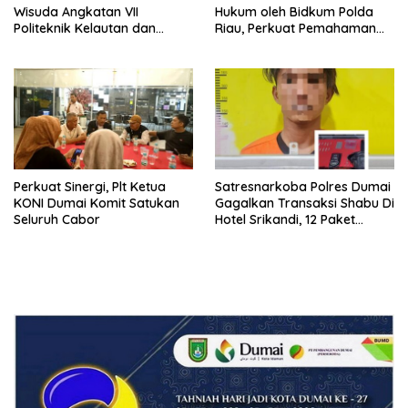
Wisuda Angkatan VII
Hukum oleh Bidkum Polda
Politeknik Kelautan dan
Riau, Perkuat Pemahaman
Perikanan Dumai
Personel Polres Dumai
terhadap KUHP, KUHAP, dan
Perubahan UU Kepolisian
Perkuat Sinergi, Plt Ketua
Satresnarkoba Polres Dumai
KONI Dumai Komit Satukan
Gagalkan Transaksi Shabu Di
Seluruh Cabor
Hotel Srikandi, 12 Paket
Shabu Berhasil Diamankan