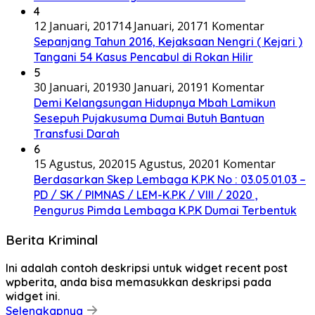
4
12 Januari, 2017
14 Januari, 2017
1 Komentar
Sepanjang Tahun 2016, Kejaksaan Nengri ( Kejari )
Tangani 54 Kasus Pencabul di Rokan Hilir
5
30 Januari, 2019
30 Januari, 2019
1 Komentar
Demi Kelangsungan Hidupnya Mbah Lamikun
Sesepuh Pujakusuma Dumai Butuh Bantuan
Transfusi Darah
6
15 Agustus, 2020
15 Agustus, 2020
1 Komentar
Berdasarkan Skep Lembaga K.P.K No : 03.05.01.03 –
PD / SK / PIMNAS / LEM-K.P.K / VIII / 2020 ,
Pengurus Pimda Lembaga K.P.K Dumai Terbentuk
Berita Kriminal
Ini adalah contoh deskripsi untuk widget recent post
wpberita, anda bisa memasukkan deskripsi pada
widget ini.
Selengkapnya