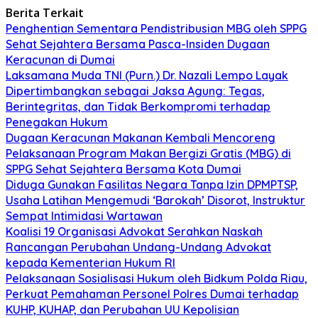
Berita Terkait
Penghentian Sementara Pendistribusian MBG oleh SPPG
Sehat Sejahtera Bersama Pasca-Insiden Dugaan
Keracunan di Dumai
Laksamana Muda TNI (Purn.) Dr. Nazali Lempo Layak
Dipertimbangkan sebagai Jaksa Agung: Tegas,
Berintegritas, dan Tidak Berkompromi terhadap
Penegakan Hukum
Dugaan Keracunan Makanan Kembali Mencoreng
Pelaksanaan Program Makan Bergizi Gratis (MBG) di
SPPG Sehat Sejahtera Bersama Kota Dumai
Diduga Gunakan Fasilitas Negara Tanpa Izin DPMPTSP,
Usaha Latihan Mengemudi ‘Barokah’ Disorot, Instruktur
Sempat Intimidasi Wartawan
Koalisi 19 Organisasi Advokat Serahkan Naskah
Rancangan Perubahan Undang-Undang Advokat
kepada Kementerian Hukum RI
Pelaksanaan Sosialisasi Hukum oleh Bidkum Polda Riau,
Perkuat Pemahaman Personel Polres Dumai terhadap
KUHP, KUHAP, dan Perubahan UU Kepolisian