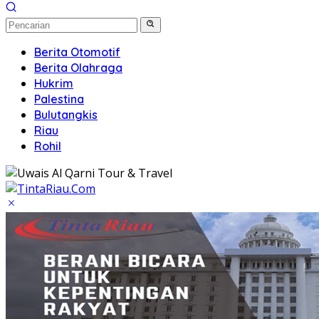
Berita Otomotif
Berita Olahraga
Hukrim
Palestina
Bulutangkis
Riau
Rohil