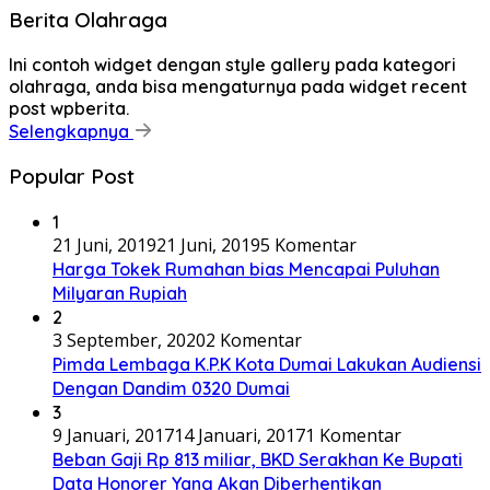
Berita Olahraga
Ini contoh widget dengan style gallery pada kategori
olahraga, anda bisa mengaturnya pada widget recent
post wpberita.
Selengkapnya
Popular Post
1
21 Juni, 2019
21 Juni, 2019
5 Komentar
Harga Tokek Rumahan bias Mencapai Puluhan
Milyaran Rupiah
2
3 September, 2020
2 Komentar
Pimda Lembaga K.P.K Kota Dumai Lakukan Audiensi
Dengan Dandim 0320 Dumai
3
9 Januari, 2017
14 Januari, 2017
1 Komentar
Beban Gaji Rp 813 miliar, BKD Serakhan Ke Bupati
Data Honorer Yang Akan Diberhentikan