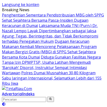
Langsung ke konten
Breaking News
Penghentian Sementara Pendistribusian MBG oleh SPPG
Sehat Sejahtera Bersama Pasca-Insiden Dugaan
Keracunan di Dumai
Laksamana Muda TNI (Purn.) Dr.
Nazali Lempo Layak Dipertimbangkan sebagai Jaksa
Agung: Tegas, Berintegritas, dan Tidak Berkompromi
terhadap Penegakan Hukum
Dugaan Keracunan
Makanan Kembali Mencoreng Pelaksanaan Program
Makan Bergizi Gratis (MBG) di SPPG Sehat Sejahtera
Bersama Kota Dumai
Diduga Gunakan Fasilitas Negara
Tanpa Izin DPMPTSP, Usaha Latihan Mengemudi
‘Barokah’ Disorot, Instruktur Sempat Intimidasi
Wartawan
Polres Dumai Musnahkan 30,80 Kilogram
Sabu Jaringan Internasional, Selamatkan Lebih dari 155
Ribu Jiwa
Advertorial
Indeks