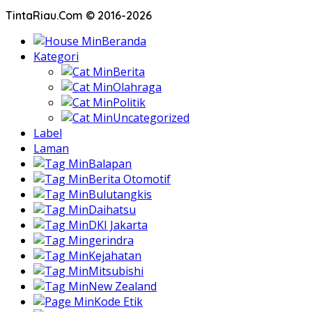
TintaRiau.Com © 2016-2026
Beranda
Kategori
Berita
Olahraga
Politik
Uncategorized
Label
Laman
Balapan
Berita Otomotif
Bulutangkis
Daihatsu
DKI Jakarta
gerindra
Kejahatan
Mitsubishi
New Zealand
Kode Etik