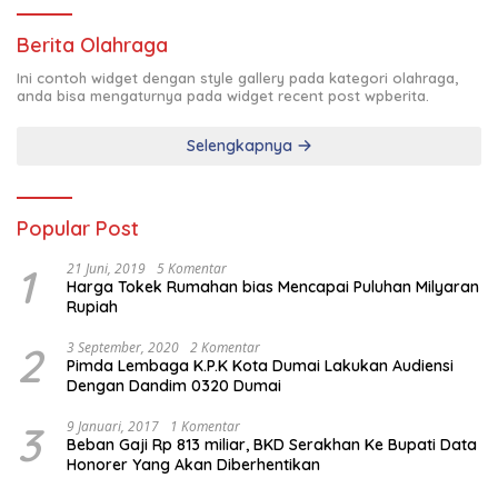
Berita Olahraga
Ini contoh widget dengan style gallery pada kategori olahraga,
anda bisa mengaturnya pada widget recent post wpberita.
Selengkapnya
Popular Post
1
21 Juni, 2019
5 Komentar
Harga Tokek Rumahan bias Mencapai Puluhan Milyaran
Rupiah
2
3 September, 2020
2 Komentar
Pimda Lembaga K.P.K Kota Dumai Lakukan Audiensi
Dengan Dandim 0320 Dumai
3
9 Januari, 2017
1 Komentar
Beban Gaji Rp 813 miliar, BKD Serakhan Ke Bupati Data
Honorer Yang Akan Diberhentikan