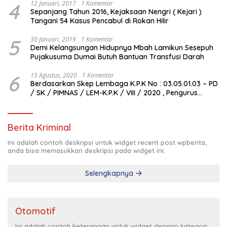
4
12 Januari, 2017
1 Komentar
Sepanjang Tahun 2016, Kejaksaan Nengri ( Kejari )
Tangani 54 Kasus Pencabul di Rokan Hilir
5
30 Januari, 2019
1 Komentar
Demi Kelangsungan Hidupnya Mbah Lamikun Sesepuh
Pujakusuma Dumai Butuh Bantuan Transfusi Darah
6
15 Agustus, 2020
1 Komentar
Berdasarkan Skep Lembaga K.P.K No : 03.05.01.03 – PD
/ SK / PIMNAS / LEM-K.P.K / VIII / 2020 , Pengurus
Pimda Lembaga K.P.K Dumai Terbentuk
Berita Kriminal
Ini adalah contoh deskripsi untuk widget recent post wpberita,
anda bisa memasukkan deskripsi pada widget ini.
Selengkapnya
Otomotif
Ini adalah contoh keterangan untuk widget dengan kategori