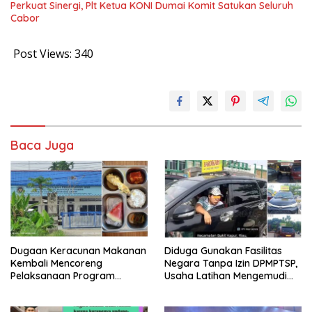
Perkuat Sinergi, Plt Ketua KONI Dumai Komit Satukan Seluruh
Cabor
Post Views:
340
Baca Juga
Dugaan Keracunan Makanan
Diduga Gunakan Fasilitas
Kembali Mencoreng
Negara Tanpa Izin DPMPTSP,
Pelaksanaan Program
Usaha Latihan Mengemudi
Makan Bergizi Gratis (MBG)
‘Barokah’ Disorot, Instruktur
di SPPG Sehat Sejahtera
Sempat Intimidasi Wartawan