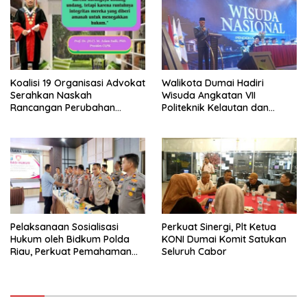
Bersama Kota Dumai
Koalisi 19 Organisasi Advokat
Walikota Dumai Hadiri
Serahkan Naskah
Wisuda Angkatan VII
Rancangan Perubahan
Politeknik Kelautan dan
Undang-Undang Advokat
Perikanan Dumai
kepada Kementerian Hukum
RI
Pelaksanaan Sosialisasi
Perkuat Sinergi, Plt Ketua
Hukum oleh Bidkum Polda
KONI Dumai Komit Satukan
Riau, Perkuat Pemahaman
Seluruh Cabor
Personel Polres Dumai
terhadap KUHP, KUHAP, dan
Perubahan UU Kepolisian