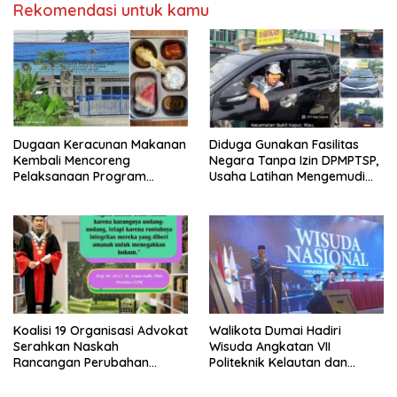
Rekomendasi untuk kamu
Dugaan Keracunan Makanan
Diduga Gunakan Fasilitas
Kembali Mencoreng
Negara Tanpa Izin DPMPTSP,
Pelaksanaan Program
Usaha Latihan Mengemudi
Makan Bergizi Gratis (MBG)
‘Barokah’ Disorot, Instruktur
di SPPG Sehat Sejahtera
Sempat Intimidasi Wartawan
Bersama Kota Dumai
Koalisi 19 Organisasi Advokat
Walikota Dumai Hadiri
Serahkan Naskah
Wisuda Angkatan VII
Rancangan Perubahan
Politeknik Kelautan dan
Undang-Undang Advokat
Perikanan Dumai
kepada Kementerian Hukum