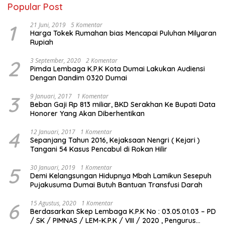
Popular Post
1
21 Juni, 2019
5 Komentar
Harga Tokek Rumahan bias Mencapai Puluhan Milyaran
Rupiah
2
3 September, 2020
2 Komentar
Pimda Lembaga K.P.K Kota Dumai Lakukan Audiensi
Dengan Dandim 0320 Dumai
3
9 Januari, 2017
1 Komentar
Beban Gaji Rp 813 miliar, BKD Serakhan Ke Bupati Data
Honorer Yang Akan Diberhentikan
4
12 Januari, 2017
1 Komentar
Sepanjang Tahun 2016, Kejaksaan Nengri ( Kejari )
Tangani 54 Kasus Pencabul di Rokan Hilir
5
30 Januari, 2019
1 Komentar
Demi Kelangsungan Hidupnya Mbah Lamikun Sesepuh
Pujakusuma Dumai Butuh Bantuan Transfusi Darah
6
15 Agustus, 2020
1 Komentar
Berdasarkan Skep Lembaga K.P.K No : 03.05.01.03 – PD
/ SK / PIMNAS / LEM-K.P.K / VIII / 2020 , Pengurus