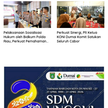
RI
Pelaksanaan Sosialisasi
Perkuat Sinergi, Plt Ketua
Hukum oleh Bidkum Polda
KONI Dumai Komit Satukan
Riau, Perkuat Pemahaman
Seluruh Cabor
Personel Polres Dumai
terhadap KUHP, KUHAP, dan
Perubahan UU Kepolisian