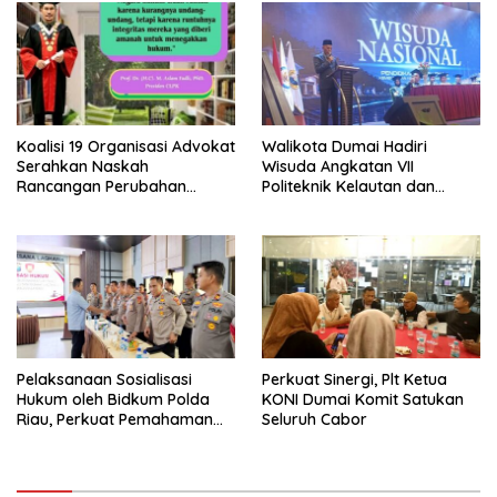
Bersama Kota Dumai
Koalisi 19 Organisasi Advokat
Walikota Dumai Hadiri
Serahkan Naskah
Wisuda Angkatan VII
Rancangan Perubahan
Politeknik Kelautan dan
Undang-Undang Advokat
Perikanan Dumai
kepada Kementerian Hukum
RI
Pelaksanaan Sosialisasi
Perkuat Sinergi, Plt Ketua
Hukum oleh Bidkum Polda
KONI Dumai Komit Satukan
Riau, Perkuat Pemahaman
Seluruh Cabor
Personel Polres Dumai
terhadap KUHP, KUHAP, dan
Perubahan UU Kepolisian