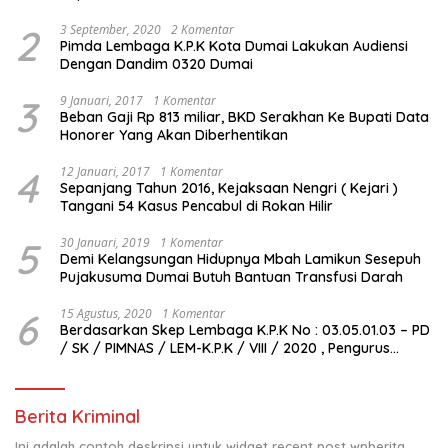
2
3 September, 2020
2 Komentar
Pimda Lembaga K.P.K Kota Dumai Lakukan Audiensi
Dengan Dandim 0320 Dumai
3
9 Januari, 2017
1 Komentar
Beban Gaji Rp 813 miliar, BKD Serakhan Ke Bupati Data
Honorer Yang Akan Diberhentikan
4
12 Januari, 2017
1 Komentar
Sepanjang Tahun 2016, Kejaksaan Nengri ( Kejari )
Tangani 54 Kasus Pencabul di Rokan Hilir
5
30 Januari, 2019
1 Komentar
Demi Kelangsungan Hidupnya Mbah Lamikun Sesepuh
Pujakusuma Dumai Butuh Bantuan Transfusi Darah
6
15 Agustus, 2020
1 Komentar
Berdasarkan Skep Lembaga K.P.K No : 03.05.01.03 – PD
/ SK / PIMNAS / LEM-K.P.K / VIII / 2020 , Pengurus
Pimda Lembaga K.P.K Dumai Terbentuk
Berita Kriminal
Ini adalah contoh deskripsi untuk widget recent post wpberita,