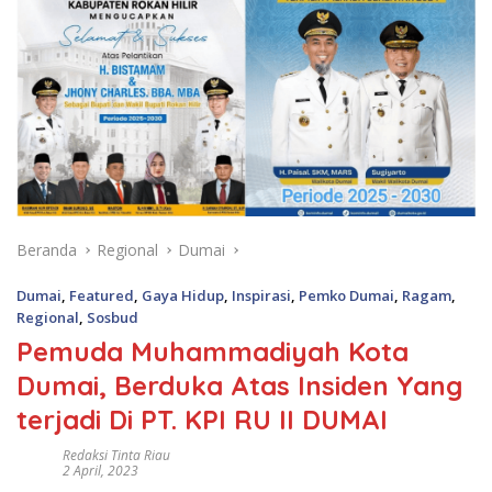
Beranda
Regional
Dumai
Dumai
,
Featured
,
Gaya Hidup
,
Inspirasi
,
Pemko Dumai
,
Ragam
,
Regional
,
Sosbud
Pemuda Muhammadiyah Kota
Dumai, Berduka Atas Insiden Yang
terjadi Di PT. KPI RU II DUMAI
Redaksi Tinta Riau
2 April, 2023