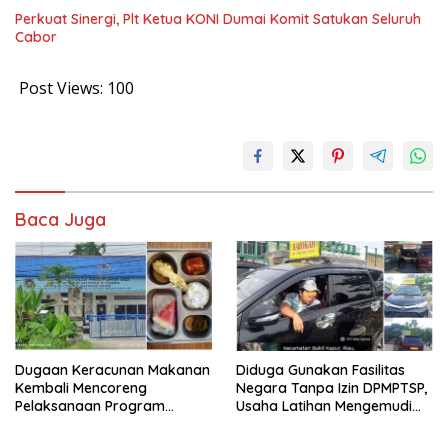
Perkuat Sinergi, Plt Ketua KONI Dumai Komit Satukan Seluruh
Cabor
Post Views:
100
Baca Juga
Dugaan Keracunan Makanan
Diduga Gunakan Fasilitas
Kembali Mencoreng
Negara Tanpa Izin DPMPTSP,
Pelaksanaan Program
Usaha Latihan Mengemudi
Makan Bergizi Gratis (MBG)
‘Barokah’ Disorot, Instruktur
di SPPG Sehat Sejahtera
Sempat Intimidasi Wartawan