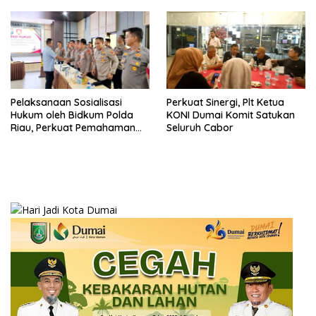
kepada Kementerian Hukum
RI
Pelaksanaan Sosialisasi
Perkuat Sinergi, Plt Ketua
Hukum oleh Bidkum Polda
KONI Dumai Komit Satukan
Riau, Perkuat Pemahaman
Seluruh Cabor
Personel Polres Dumai
terhadap KUHP, KUHAP, dan
Perubahan UU Kepolisian