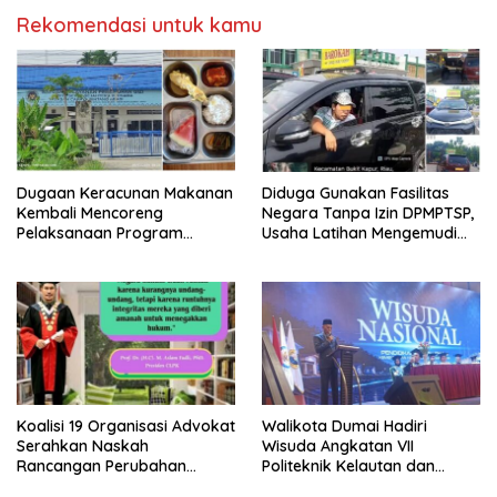
Rekomendasi untuk kamu
Dugaan Keracunan Makanan
Diduga Gunakan Fasilitas
Kembali Mencoreng
Negara Tanpa Izin DPMPTSP,
Pelaksanaan Program
Usaha Latihan Mengemudi
Makan Bergizi Gratis (MBG)
‘Barokah’ Disorot, Instruktur
di SPPG Sehat Sejahtera
Sempat Intimidasi Wartawan
Bersama Kota Dumai
Koalisi 19 Organisasi Advokat
Walikota Dumai Hadiri
Serahkan Naskah
Wisuda Angkatan VII
Rancangan Perubahan
Politeknik Kelautan dan
Undang-Undang Advokat
Perikanan Dumai