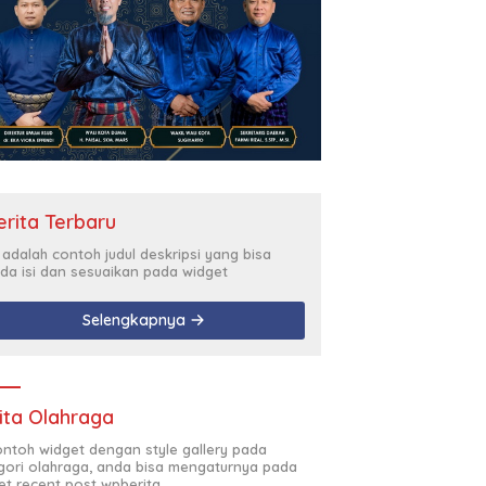
erita Terbaru
i adalah contoh judul deskripsi yang bisa
da isi dan sesuaikan pada widget
Selengkapnya
ita Olahraga
contoh widget dengan style gallery pada
gori olahraga, anda bisa mengaturnya pada
et recent post wpberita.