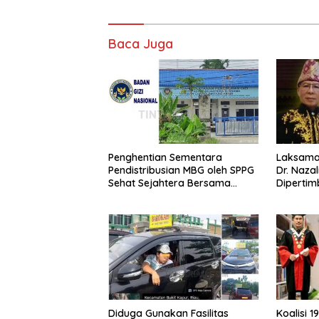
Baca Juga
Penghentian Sementara
Laksaman
Pendistribusian MBG oleh SPPG
Dr. Naza
Sehat Sejahtera Bersama
Diperti
Pasca-Insiden Dugaan
Jaksa Ag
Keracunan di Dumai
Berinteg
Berkomp
Penegak
Diduga Gunakan Fasilitas
Koalisi 