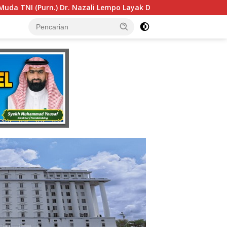
pertimbangkan sebagai Jaksa Agung: Tegas, Berintegritas, da