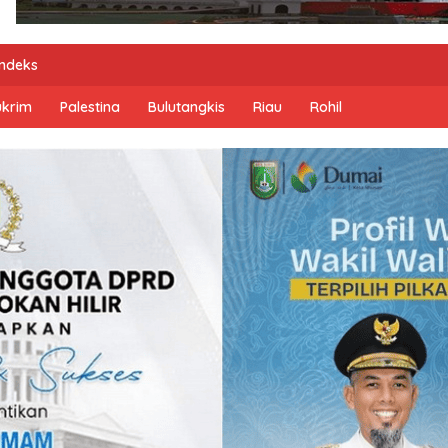
Indeks
ukrim
Palestina
Bulutangkis
Riau
Rohil