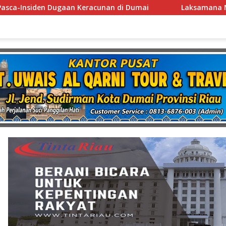
Laksamana Muda TNI (Purn.) Dr. Nazali Lempo Layak Di