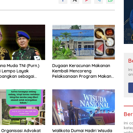
B
a Muda TNI (Purn.)
Dugaan Keracunan Makanan
In
li Lempo Layak
Kembali Mencoreng
an
mbangkan sebagai
Pelaksanaan Program Makan
ung: Tegas,
Bergizi Gratis (MBG) di SPPG
ritas, dan Tidak
Sehat Sejahtera Bersama Kota
romi terhadap
Dumai
an Hukum
Ber
Ini 
kate
19 Organisasi Advokat
Walikota Dumai Hadiri Wisuda
widg