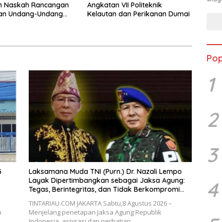
n Naskah Rancangan
Angkatan VII Politeknik
an Undang-Undang
Kelautan dan Perikanan Dumai
 kepada Kementerian
I
Pop
1
2
3
G
Laksamana Muda TNI (Purn.) Dr. Nazali Lempo
Layak Dipertimbangkan sebagai Jaksa Agung:
4
Tegas, Berintegritas, dan Tidak Berkompromi
terhadap Penegakan Hukum
TINTARIAU.COM JAKARTA Sabtu,8 Agustus 2026 –
n
Menjelang penetapan Jaksa Agung Republik
Indonesia, aspirasi dan perhatian…