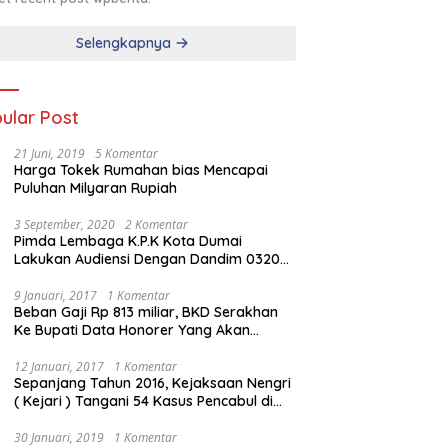
Selengkapnya
ular Post
21 Juni, 2019
5 Komentar
Harga Tokek Rumahan bias Mencapai
Puluhan Milyaran Rupiah
3 September, 2020
2 Komentar
Pimda Lembaga K.P.K Kota Dumai
Lakukan Audiensi Dengan Dandim 0320
Dumai
9 Januari, 2017
1 Komentar
Beban Gaji Rp 813 miliar, BKD Serakhan
Ke Bupati Data Honorer Yang Akan
Diberhentikan
12 Januari, 2017
1 Komentar
Sepanjang Tahun 2016, Kejaksaan Nengri
( Kejari ) Tangani 54 Kasus Pencabul di
Rokan Hilir
30 Januari, 2019
1 Komentar