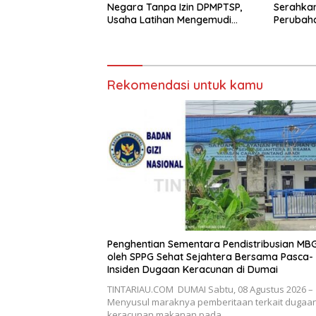
Negara Tanpa Izin DPMPTSP,
Serahka
Usaha Latihan Mengemudi
Perubah
‘Barokah’ Disorot, Instruktur
Advokat
Sempat Intimidasi Wartawan
Hukum R
Rekomendasi untuk kamu
Penghentian Sementara Pendistribusian MB
oleh SPPG Sehat Sejahtera Bersama Pasca-
Insiden Dugaan Keracunan di Dumai
TINTARIAU.COM DUMAI Sabtu, 08 Agustus 2026 –
Menyusul maraknya pemberitaan terkait dugaa
keracunan makanan pada…