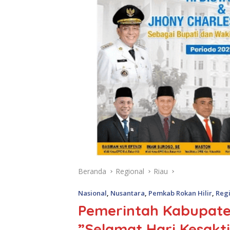
Beranda
Regional
Riau
Nasional
,
Nusantara
,
Pemkab Rokan Hilir
,
Reg
Pemerintah Kabupate
”Selamat Hari Kesakti