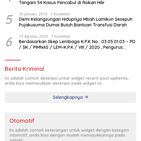
Tangani 54 Kasus Pencabul di Rokan Hilir
5
30 Januari, 2019
1 Komentar
Demi Kelangsungan Hidupnya Mbah Lamikun Sesepuh
Pujakusuma Dumai Butuh Bantuan Transfusi Darah
6
15 Agustus, 2020
1 Komentar
Berdasarkan Skep Lembaga K.P.K No : 03.05.01.03 – PD
/ SK / PIMNAS / LEM-K.P.K / VIII / 2020 , Pengurus
Pimda Lembaga K.P.K Dumai Terbentuk
Berita Kriminal
Ini adalah contoh deskripsi untuk widget recent post wpberita,
anda bisa memasukkan deskripsi pada widget ini.
Selengkapnya
Otomotif
Ini adalah contoh keterangan untuk widget dengan kategori
otomotif, anda bisa dengan mudah memasukkannya pada
widget.