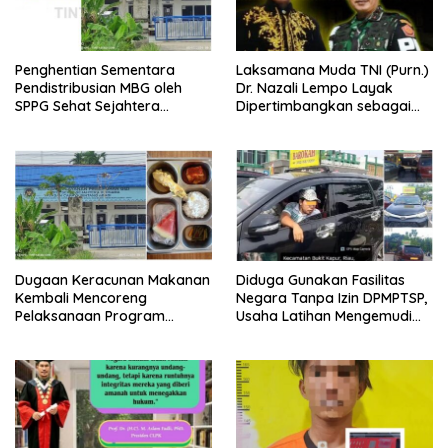
Penghentian Sementara
Laksamana Muda TNI (Purn.)
Pendistribusian MBG oleh
Dr. Nazali Lempo Layak
SPPG Sehat Sejahtera
Dipertimbangkan sebagai
Bersama Pasca-Insiden
Jaksa Agung: Tegas,
Dugaan Keracunan di Dumai
Berintegritas, dan Tidak
Berkompromi terhadap
Penegakan Hukum
Dugaan Keracunan Makanan
Diduga Gunakan Fasilitas
Kembali Mencoreng
Negara Tanpa Izin DPMPTSP,
Pelaksanaan Program
Usaha Latihan Mengemudi
Makan Bergizi Gratis (MBG)
‘Barokah’ Disorot, Instruktur
di SPPG Sehat Sejahtera
Sempat Intimidasi Wartawan
Bersama Kota Dumai