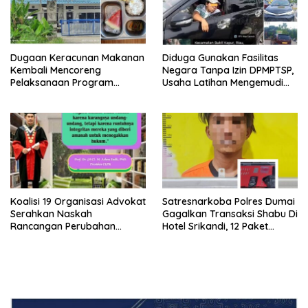
Dugaan Keracunan Makanan
Diduga Gunakan Fasilitas
Kembali Mencoreng
Negara Tanpa Izin DPMPTSP,
Pelaksanaan Program
Usaha Latihan Mengemudi
Makan Bergizi Gratis (MBG)
‘Barokah’ Disorot, Instruktur
di SPPG Sehat Sejahtera
Sempat Intimidasi Wartawan
Bersama Kota Dumai
Koalisi 19 Organisasi Advokat
Satresnarkoba Polres Dumai
Serahkan Naskah
Gagalkan Transaksi Shabu Di
Rancangan Perubahan
Hotel Srikandi, 12 Paket
Undang-Undang Advokat
Shabu Berhasil Diamankan
kepada Kementerian Hukum
RI