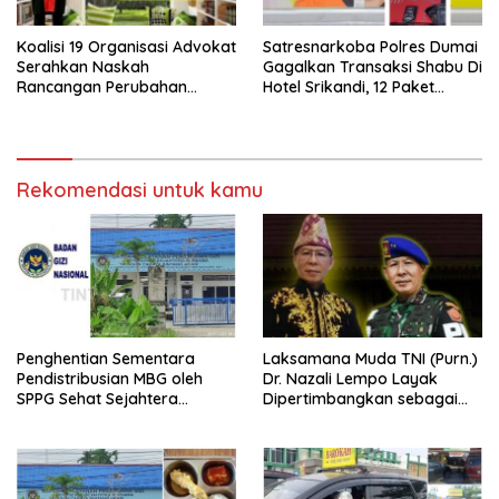
Koalisi 19 Organisasi Advokat
Satresnarkoba Polres Dumai
Serahkan Naskah
Gagalkan Transaksi Shabu Di
Rancangan Perubahan
Hotel Srikandi, 12 Paket
Undang-Undang Advokat
Shabu Berhasil Diamankan
kepada Kementerian Hukum
RI
Rekomendasi untuk kamu
Penghentian Sementara
Laksamana Muda TNI (Purn.)
Pendistribusian MBG oleh
Dr. Nazali Lempo Layak
SPPG Sehat Sejahtera
Dipertimbangkan sebagai
Bersama Pasca-Insiden
Jaksa Agung: Tegas,
Dugaan Keracunan di Dumai
Berintegritas, dan Tidak
Berkompromi terhadap
Penegakan Hukum