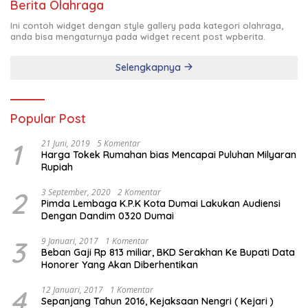
Berita Olahraga
Ini contoh widget dengan style gallery pada kategori olahraga,
anda bisa mengaturnya pada widget recent post wpberita.
Selengkapnya
Popular Post
1
21 Juni, 2019
5 Komentar
Harga Tokek Rumahan bias Mencapai Puluhan Milyaran
Rupiah
2
3 September, 2020
2 Komentar
Pimda Lembaga K.P.K Kota Dumai Lakukan Audiensi
Dengan Dandim 0320 Dumai
3
9 Januari, 2017
1 Komentar
Beban Gaji Rp 813 miliar, BKD Serakhan Ke Bupati Data
Honorer Yang Akan Diberhentikan
4
12 Januari, 2017
1 Komentar
Sepanjang Tahun 2016, Kejaksaan Nengri ( Kejari )