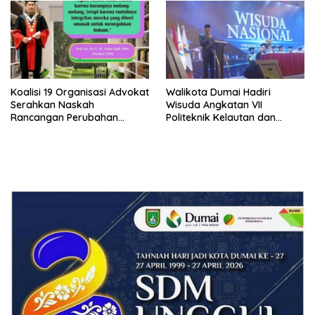
Bersama Kota Dumai
Koalisi 19 Organisasi Advokat
Walikota Dumai Hadiri
Serahkan Naskah
Wisuda Angkatan VII
Rancangan Perubahan
Politeknik Kelautan dan
Undang-Undang Advokat
Perikanan Dumai
kepada Kementerian Hukum
RI