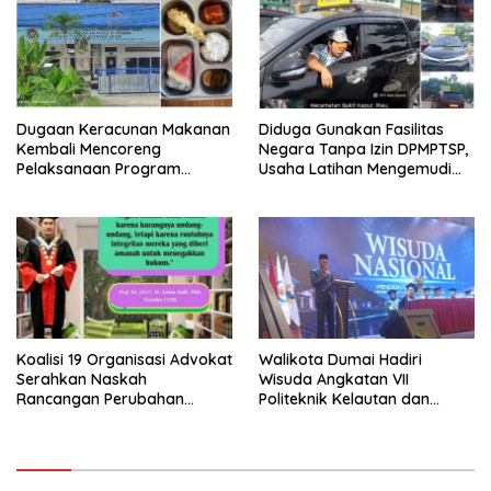
Penegakan Hukum
Dugaan Keracunan Makanan
Diduga Gunakan Fasilitas
Kembali Mencoreng
Negara Tanpa Izin DPMPTSP,
Pelaksanaan Program
Usaha Latihan Mengemudi
Makan Bergizi Gratis (MBG)
‘Barokah’ Disorot, Instruktur
di SPPG Sehat Sejahtera
Sempat Intimidasi Wartawan
Bersama Kota Dumai
Koalisi 19 Organisasi Advokat
Walikota Dumai Hadiri
Serahkan Naskah
Wisuda Angkatan VII
Rancangan Perubahan
Politeknik Kelautan dan
Undang-Undang Advokat
Perikanan Dumai
kepada Kementerian Hukum
RI