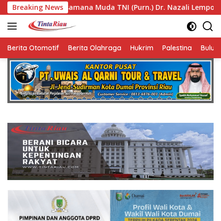
Langsung
da TNI (Purn.) Dr. Nazali Lempo Layak Dipertimbangkan seba
Breaking News
ke
konten
Berita Otomotif
Berita Olahraga
Hukrim
Palestina
Bulut