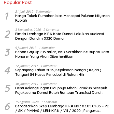
Popular Post
1
21 Juni, 2019
5 Komentar
Harga Tokek Rumahan bias Mencapai Puluhan Milyaran
Rupiah
2
3 September, 2020
2 Komentar
Pimda Lembaga K.P.K Kota Dumai Lakukan Audiensi
Dengan Dandim 0320 Dumai
3
9 Januari, 2017
1 Komentar
Beban Gaji Rp 813 miliar, BKD Serakhan Ke Bupati Data
Honorer Yang Akan Diberhentikan
4
12 Januari, 2017
1 Komentar
Sepanjang Tahun 2016, Kejaksaan Nengri ( Kejari )
Tangani 54 Kasus Pencabul di Rokan Hilir
5
30 Januari, 2019
1 Komentar
Demi Kelangsungan Hidupnya Mbah Lamikun Sesepuh
Pujakusuma Dumai Butuh Bantuan Transfusi Darah
6
15 Agustus, 2020
1 Komentar
Berdasarkan Skep Lembaga K.P.K No : 03.05.01.03 – PD
/ SK / PIMNAS / LEM-K.P.K / VIII / 2020 , Pengurus