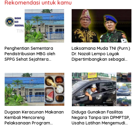
Rekomendasi untuk kamu
Penghentian Sementara
Laksamana Muda TNI (Purn.)
Pendistribusian MBG oleh
Dr. Nazali Lempo Layak
SPPG Sehat Sejahtera
Dipertimbangkan sebagai
Bersama Pasca-Insiden
Jaksa Agung: Tegas,
Dugaan Keracunan di Dumai
Berintegritas, dan Tidak
Berkompromi terhadap
Penegakan Hukum
Dugaan Keracunan Makanan
Diduga Gunakan Fasilitas
Kembali Mencoreng
Negara Tanpa Izin DPMPTSP,
Pelaksanaan Program
Usaha Latihan Mengemudi
Makan Bergizi Gratis (MBG)
‘Barokah’ Disorot, Instruktur
di SPPG Sehat Sejahtera
Sempat Intimidasi Wartawan