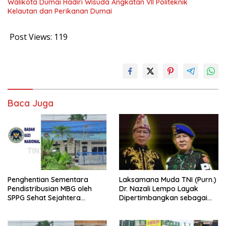
Walikota Dumai Hadiri Wisuda Angkatan VII Politeknik
Kelautan dan Perikanan Dumai
Post Views:
119
Baca Juga
Penghentian Sementara
Laksamana Muda TNI (Purn.)
Pendistribusian MBG oleh
Dr. Nazali Lempo Layak
SPPG Sehat Sejahtera
Dipertimbangkan sebagai
Bersama Pasca-Insiden
Jaksa Agung: Tegas,
Dugaan Keracunan di Dumai
Berintegritas, dan Tidak
Berkompromi terhadap