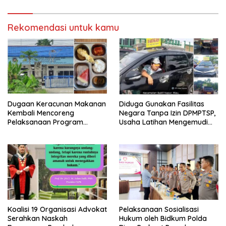
SPPG
Rekomendasi untuk kamu
Dugaan Keracunan Makanan
Diduga Gunakan Fasilitas
Kembali Mencoreng
Negara Tanpa Izin DPMPTSP,
Pelaksanaan Program
Usaha Latihan Mengemudi
Makan Bergizi Gratis (MBG)
‘Barokah’ Disorot, Instruktur
di SPPG Sehat Sejahtera
Sempat Intimidasi Wartawan
Bersama Kota Dumai
Koalisi 19 Organisasi Advokat
Pelaksanaan Sosialisasi
Serahkan Naskah
Hukum oleh Bidkum Polda