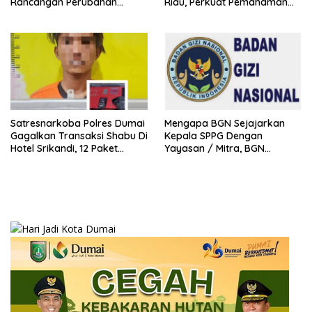
Rancangan Perubahan
Riau, Perkuat Pemahaman
Undang-Undang Advokat
Personel Polres Dumai
kepada Kementerian Hukum
terhadap KUHP, KUHAP, dan
RI
Perubahan UU Kepolisian
Satresnarkoba Polres Dumai
Mengapa BGN Sejajarkan
Gagalkan Transaksi Shabu Di
Kepala SPPG Dengan
Hotel Srikandi, 12 Paket
Yayasan / Mitra, BGN
Shabu Berhasil Diamankan
Didesak Terbitkan Regulasi
Baru untuk Lindungi Kepala
SPPG