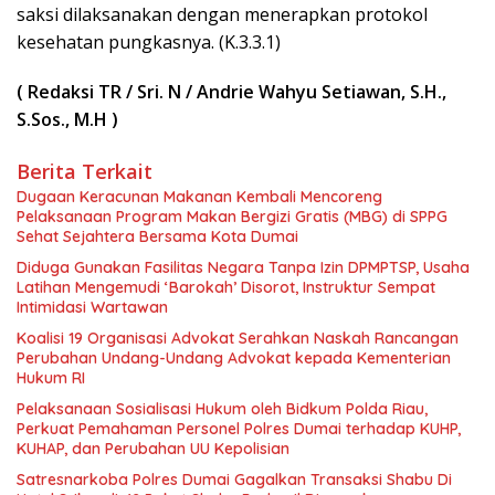
saksi dilaksanakan dengan menerapkan protokol
kesehatan pungkasnya. (K.3.3.1)
( Redaksi TR / Sri. N / Andrie Wahyu Setiawan, S.H.,
S.Sos., M.H )
Berita Terkait
Dugaan Keracunan Makanan Kembali Mencoreng
Pelaksanaan Program Makan Bergizi Gratis (MBG) di SPPG
Sehat Sejahtera Bersama Kota Dumai
Diduga Gunakan Fasilitas Negara Tanpa Izin DPMPTSP, Usaha
Latihan Mengemudi ‘Barokah’ Disorot, Instruktur Sempat
Intimidasi Wartawan
Koalisi 19 Organisasi Advokat Serahkan Naskah Rancangan
Perubahan Undang-Undang Advokat kepada Kementerian
Hukum RI
Pelaksanaan Sosialisasi Hukum oleh Bidkum Polda Riau,
Perkuat Pemahaman Personel Polres Dumai terhadap KUHP,
KUHAP, dan Perubahan UU Kepolisian
Satresnarkoba Polres Dumai Gagalkan Transaksi Shabu Di