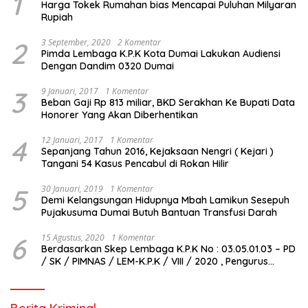
1
Harga Tokek Rumahan bias Mencapai Puluhan Milyaran
Rupiah
2
3 September, 2020
2 Komentar
Pimda Lembaga K.P.K Kota Dumai Lakukan Audiensi
Dengan Dandim 0320 Dumai
3
9 Januari, 2017
1 Komentar
Beban Gaji Rp 813 miliar, BKD Serakhan Ke Bupati Data
Honorer Yang Akan Diberhentikan
4
12 Januari, 2017
1 Komentar
Sepanjang Tahun 2016, Kejaksaan Nengri ( Kejari )
Tangani 54 Kasus Pencabul di Rokan Hilir
5
30 Januari, 2019
1 Komentar
Demi Kelangsungan Hidupnya Mbah Lamikun Sesepuh
Pujakusuma Dumai Butuh Bantuan Transfusi Darah
6
15 Agustus, 2020
1 Komentar
Berdasarkan Skep Lembaga K.P.K No : 03.05.01.03 – PD
/ SK / PIMNAS / LEM-K.P.K / VIII / 2020 , Pengurus
Pimda Lembaga K.P.K Dumai Terbentuk