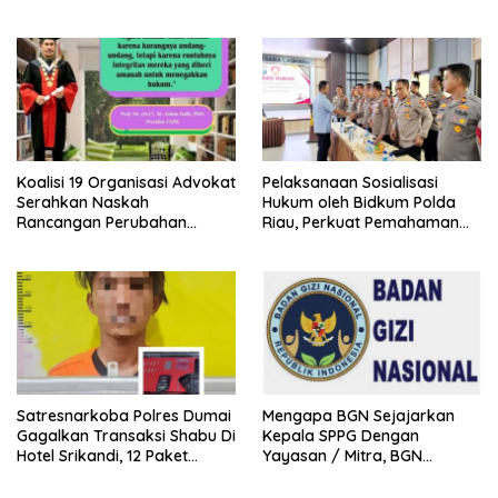
Makan Bergizi Gratis (MBG)
‘Barokah’ Disorot, Instruktur
di SPPG Sehat Sejahtera
Sempat Intimidasi Wartawan
Bersama Kota Dumai
Koalisi 19 Organisasi Advokat
Pelaksanaan Sosialisasi
Serahkan Naskah
Hukum oleh Bidkum Polda
Rancangan Perubahan
Riau, Perkuat Pemahaman
Undang-Undang Advokat
Personel Polres Dumai
kepada Kementerian Hukum
terhadap KUHP, KUHAP, dan
RI
Perubahan UU Kepolisian
Satresnarkoba Polres Dumai
Mengapa BGN Sejajarkan
Gagalkan Transaksi Shabu Di
Kepala SPPG Dengan
Hotel Srikandi, 12 Paket
Yayasan / Mitra, BGN
Shabu Berhasil Diamankan
Didesak Terbitkan Regulasi
Baru untuk Lindungi Kepala