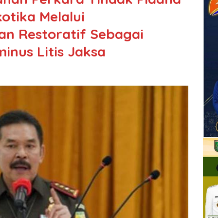
tika Melalui
an Restoratif Sebagai
inus Litis Jaksa