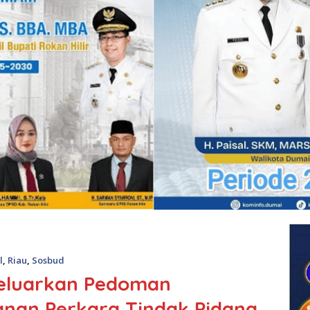
l
,
Riau
,
Sosbud
eluarkan Pedoman
anan Perkara Tindak Pidana