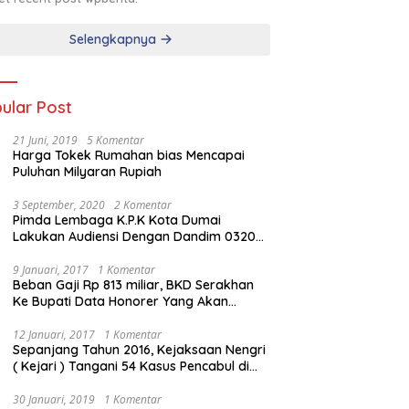
Selengkapnya
ular Post
21 Juni, 2019
5 Komentar
Harga Tokek Rumahan bias Mencapai
Puluhan Milyaran Rupiah
3 September, 2020
2 Komentar
Pimda Lembaga K.P.K Kota Dumai
Lakukan Audiensi Dengan Dandim 0320
Dumai
9 Januari, 2017
1 Komentar
Beban Gaji Rp 813 miliar, BKD Serakhan
Ke Bupati Data Honorer Yang Akan
Diberhentikan
12 Januari, 2017
1 Komentar
Sepanjang Tahun 2016, Kejaksaan Nengri
( Kejari ) Tangani 54 Kasus Pencabul di
Rokan Hilir
30 Januari, 2019
1 Komentar