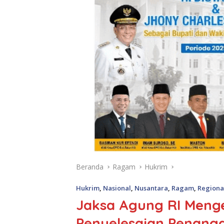
Beranda
Ragam
Hukrim
Hukrim
,
Nasional
,
Nusantara
,
Ragam
,
Regiona
Jaksa Agung RI Meng
Penyelesaian Penang