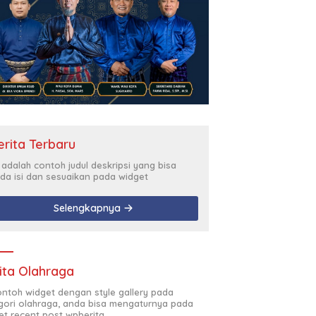
erita Terbaru
i adalah contoh judul deskripsi yang bisa
da isi dan sesuaikan pada widget
Selengkapnya
ita Olahraga
contoh widget dengan style gallery pada
gori olahraga, anda bisa mengaturnya pada
et recent post wpberita.