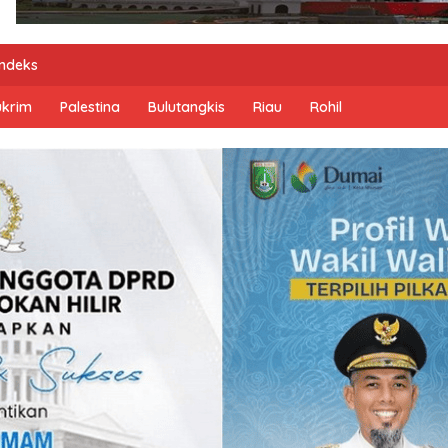
Indeks
ukrim
Palestina
Bulutangkis
Riau
Rohil