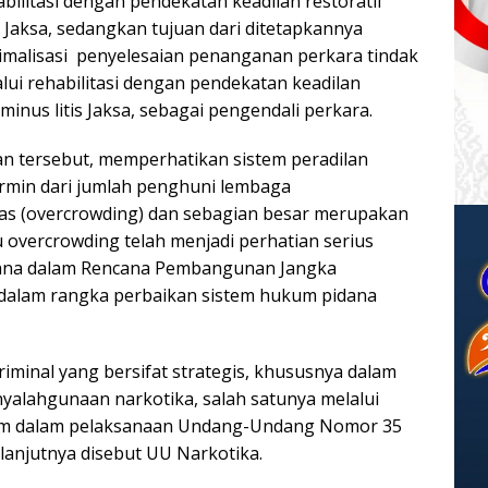
bilitasi dengan pendekatan keadilan restoratif
 Jaksa, sedangkan tujuan dari ditetapkannya
imalisasi penyelesaian penanganan perkara tindak
ui rehabilitasi dengan pendekatan keadilan
minus litis Jaksa, sebagai pengendali perkara.
n tersebut, memperhatikan sistem peradilan
cermin dari jumlah penghuni lembaga
as (overcrowding) dan sebagian besar merupakan
u overcrowding telah menjadi perhatian serius
ana dalam Rencana Pembangunan Jangka
alam rangka perbaikan sistem hukum pidana
iminal yang bersifat strategis, khususnya dalam
yalahgunaan narkotika, salah satunya melalui
kum dalam pelaksanaan Undang-Undang Nomor 35
lanjutnya disebut UU Narkotika.