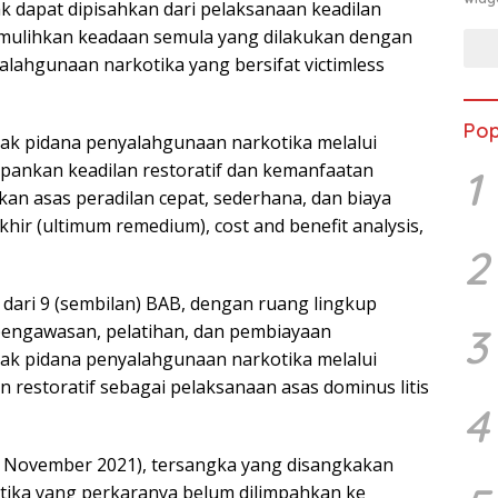
k dapat dipisahkan dari pelaksanaan keadilan
emulihkan keadaan semula yang dilakukan dengan
lahgunaan narkotika yang bersifat victimless
Pop
ak pidana penyalahgunaan narkotika melalui
pankan keadilan restoratif dan kemanfaatan
1
an asas peradilan cepat, sederhana, dan biaya
khir (ultimum remedium), cost and benefit analysis,
2
dari 9 (sembilan) BAB, dengan ruang lingkup
pengawasan, pelatihan, dan pembiayaan
3
ak pidana penyalahgunaan narkotika melalui
n restoratif sebagai pelaksanaan asas dominus litis
4
(1 November 2021), tersangka yang disangkakan
otika yang perkaranya belum dilimpahkan ke