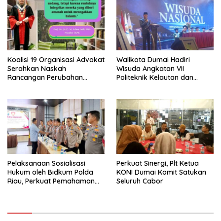
Bersama Kota Dumai
Koalisi 19 Organisasi Advokat
Walikota Dumai Hadiri
Serahkan Naskah
Wisuda Angkatan VII
Rancangan Perubahan
Politeknik Kelautan dan
Undang-Undang Advokat
Perikanan Dumai
kepada Kementerian Hukum
RI
Pelaksanaan Sosialisasi
Perkuat Sinergi, Plt Ketua
Hukum oleh Bidkum Polda
KONI Dumai Komit Satukan
Riau, Perkuat Pemahaman
Seluruh Cabor
Personel Polres Dumai
terhadap KUHP, KUHAP, dan
Perubahan UU Kepolisian