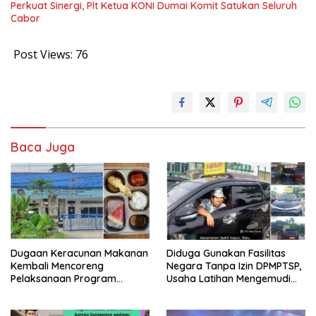
Perkuat Sinergi, Plt Ketua KONI Dumai Komit Satukan Seluruh
Cabor
Post Views:
76
Baca Juga
Dugaan Keracunan Makanan
Diduga Gunakan Fasilitas
Kembali Mencoreng
Negara Tanpa Izin DPMPTSP,
Pelaksanaan Program
Usaha Latihan Mengemudi
Makan Bergizi Gratis (MBG)
‘Barokah’ Disorot, Instruktur
di SPPG Sehat Sejahtera
Sempat Intimidasi Wartawan