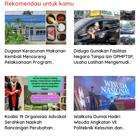
Rekomendasi untuk kamu
Dugaan Keracunan Makanan
Diduga Gunakan Fasilitas
Kembali Mencoreng
Negara Tanpa Izin DPMPTSP,
Pelaksanaan Program
Usaha Latihan Mengemudi
Makan Bergizi Gratis (MBG)
‘Barokah’ Disorot, Instruktur
di SPPG Sehat Sejahtera
Sempat Intimidasi Wartawan
Bersama Kota Dumai
Koalisi 19 Organisasi Advokat
Walikota Dumai Hadiri
Serahkan Naskah
Wisuda Angkatan VII
Rancangan Perubahan
Politeknik Kelautan dan
Undang-Undang Advokat
Perikanan Dumai
kepada Kementerian Hukum