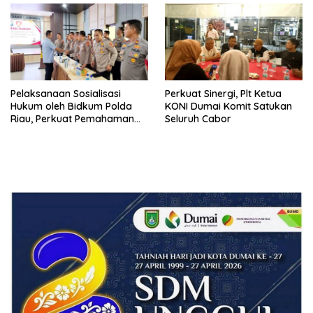
RI
Pelaksanaan Sosialisasi
Perkuat Sinergi, Plt Ketua
Hukum oleh Bidkum Polda
KONI Dumai Komit Satukan
Riau, Perkuat Pemahaman
Seluruh Cabor
Personel Polres Dumai
terhadap KUHP, KUHAP, dan
Perubahan UU Kepolisian