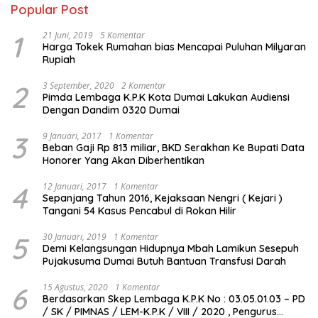
Popular Post
1
21 Juni, 2019
5 Komentar
Harga Tokek Rumahan bias Mencapai Puluhan Milyaran
Rupiah
2
3 September, 2020
2 Komentar
Pimda Lembaga K.P.K Kota Dumai Lakukan Audiensi
Dengan Dandim 0320 Dumai
3
9 Januari, 2017
1 Komentar
Beban Gaji Rp 813 miliar, BKD Serakhan Ke Bupati Data
Honorer Yang Akan Diberhentikan
4
12 Januari, 2017
1 Komentar
Sepanjang Tahun 2016, Kejaksaan Nengri ( Kejari )
Tangani 54 Kasus Pencabul di Rokan Hilir
5
30 Januari, 2019
1 Komentar
Demi Kelangsungan Hidupnya Mbah Lamikun Sesepuh
Pujakusuma Dumai Butuh Bantuan Transfusi Darah
6
15 Agustus, 2020
1 Komentar
Berdasarkan Skep Lembaga K.P.K No : 03.05.01.03 – PD
/ SK / PIMNAS / LEM-K.P.K / VIII / 2020 , Pengurus