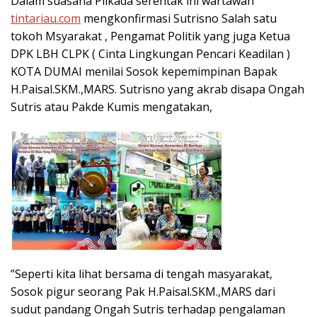
Dalam suasana Pilkada serentak ini wartawan
tintariau.com
mengkonfirmasi Sutrisno Salah satu
tokoh Msyarakat , Pengamat Politik yang juga Ketua
DPK LBH CLPK ( Cinta Lingkungan Pencari Keadilan )
KOTA DUMAI menilai Sosok kepemimpinan Bapak
H.Paisal.SKM.,MARS. Sutrisno yang akrab disapa Ongah
Sutris atau Pakde Kumis mengatakan,
”Seperti kita lihat bersama di tengah masyarakat,
Sosok pigur seorang Pak H.Paisal.SKM.,MARS dari
sudut pandang Ongah Sutris terhadap pengalaman