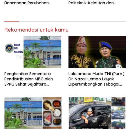
Rancangan Perubahan
Politeknik Kelautan dan
Undang-Undang Advokat
Perikanan Dumai
kepada Kementerian Hukum
RI
Rekomendasi untuk kamu
Penghentian Sementara
Laksamana Muda TNI (Purn.)
Pendistribusian MBG oleh
Dr. Nazali Lempo Layak
SPPG Sehat Sejahtera
Dipertimbangkan sebagai
Bersama Pasca-Insiden
Jaksa Agung: Tegas,
Dugaan Keracunan di Dumai
Berintegritas, dan Tidak
Berkompromi terhadap
Penegakan Hukum