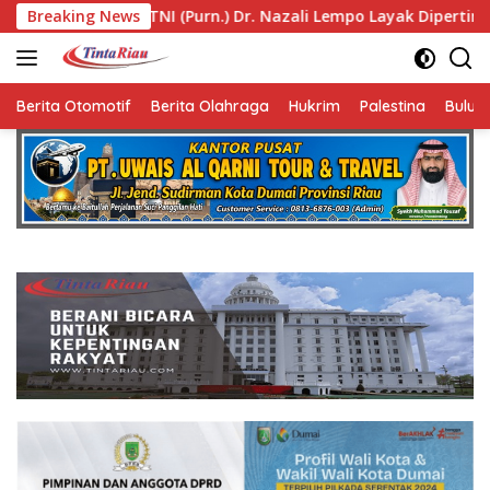
Langsung
zali Lempo Layak Dipertimbangkan sebagai Jaksa Agung: Tegas
Breaking News
ke
konten
Berita Otomotif
Berita Olahraga
Hukrim
Palestina
Bulut