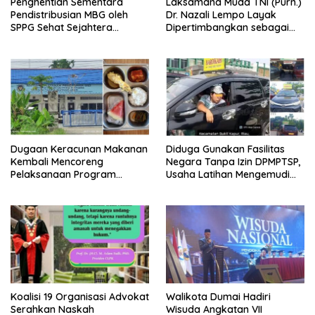
Penghentian Sementara
Laksamana Muda TNI (Purn.)
Pendistribusian MBG oleh
Dr. Nazali Lempo Layak
SPPG Sehat Sejahtera
Dipertimbangkan sebagai
Bersama Pasca-Insiden
Jaksa Agung: Tegas,
Dugaan Keracunan di Dumai
Berintegritas, dan Tidak
Berkompromi terhadap
Penegakan Hukum
Dugaan Keracunan Makanan
Diduga Gunakan Fasilitas
Kembali Mencoreng
Negara Tanpa Izin DPMPTSP,
Pelaksanaan Program
Usaha Latihan Mengemudi
Makan Bergizi Gratis (MBG)
‘Barokah’ Disorot, Instruktur
di SPPG Sehat Sejahtera
Sempat Intimidasi Wartawan
Bersama Kota Dumai
Koalisi 19 Organisasi Advokat
Walikota Dumai Hadiri
Serahkan Naskah
Wisuda Angkatan VII