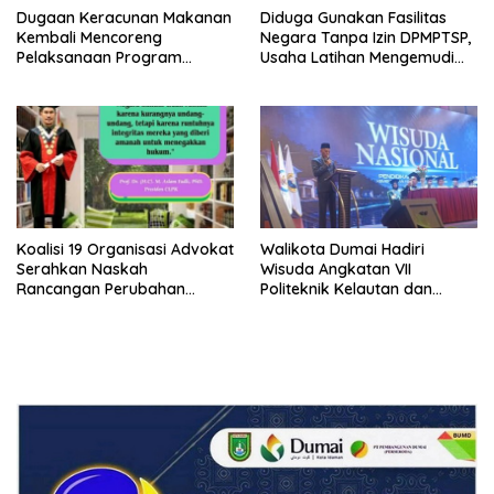
Dugaan Keracunan Makanan
Diduga Gunakan Fasilitas
Kembali Mencoreng
Negara Tanpa Izin DPMPTSP,
Pelaksanaan Program
Usaha Latihan Mengemudi
Makan Bergizi Gratis (MBG)
‘Barokah’ Disorot, Instruktur
di SPPG Sehat Sejahtera
Sempat Intimidasi Wartawan
Bersama Kota Dumai
Koalisi 19 Organisasi Advokat
Walikota Dumai Hadiri
Serahkan Naskah
Wisuda Angkatan VII
Rancangan Perubahan
Politeknik Kelautan dan
Undang-Undang Advokat
Perikanan Dumai
kepada Kementerian Hukum
RI