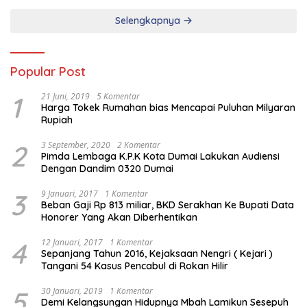
Selengkapnya
Popular Post
1
21 Juni, 2019
5 Komentar
Harga Tokek Rumahan bias Mencapai Puluhan Milyaran
Rupiah
2
3 September, 2020
2 Komentar
Pimda Lembaga K.P.K Kota Dumai Lakukan Audiensi
Dengan Dandim 0320 Dumai
3
9 Januari, 2017
1 Komentar
Beban Gaji Rp 813 miliar, BKD Serakhan Ke Bupati Data
Honorer Yang Akan Diberhentikan
4
12 Januari, 2017
1 Komentar
Sepanjang Tahun 2016, Kejaksaan Nengri ( Kejari )
Tangani 54 Kasus Pencabul di Rokan Hilir
5
30 Januari, 2019
1 Komentar
Demi Kelangsungan Hidupnya Mbah Lamikun Sesepuh