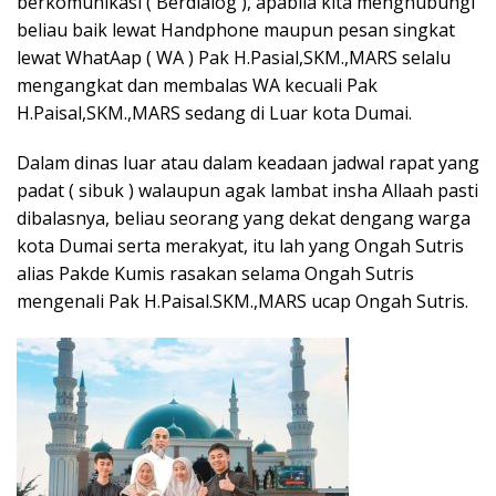
berkomunikasi ( Berdialog ), apabila kita menghubungi
beliau baik lewat Handphone maupun pesan singkat
lewat WhatAap ( WA ) Pak H.Pasial,SKM.,MARS selalu
mengangkat dan membalas WA kecuali Pak
H.Paisal,SKM.,MARS sedang di Luar kota Dumai.
Dalam dinas luar atau dalam keadaan jadwal rapat yang
padat ( sibuk ) walaupun agak lambat insha Allaah pasti
dibalasnya, beliau seorang yang dekat dengang warga
kota Dumai serta merakyat, itu lah yang Ongah Sutris
alias Pakde Kumis rasakan selama Ongah Sutris
mengenali Pak H.Paisal.SKM.,MARS ucap Ongah Sutris.