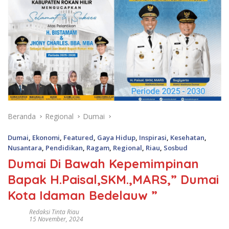
Beranda
Regional
Dumai
Dumai
,
Ekonomi
,
Featured
,
Gaya Hidup
,
Inspirasi
,
Kesehatan
,
Nusantara
,
Pendidikan
,
Ragam
,
Regional
,
Riau
,
Sosbud
Dumai Di Bawah Kepemimpinan
Bapak H.Paisal,SKM.,MARS,” Dumai
Kota Idaman Bedelauw ”
Redaksi Tinta Riau
15 November, 2024