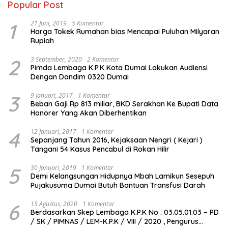
Popular Post
1
21 Juni, 2019
5 Komentar
Harga Tokek Rumahan bias Mencapai Puluhan Milyaran
Rupiah
2
3 September, 2020
2 Komentar
Pimda Lembaga K.P.K Kota Dumai Lakukan Audiensi
Dengan Dandim 0320 Dumai
3
9 Januari, 2017
1 Komentar
Beban Gaji Rp 813 miliar, BKD Serakhan Ke Bupati Data
Honorer Yang Akan Diberhentikan
4
12 Januari, 2017
1 Komentar
Sepanjang Tahun 2016, Kejaksaan Nengri ( Kejari )
Tangani 54 Kasus Pencabul di Rokan Hilir
5
30 Januari, 2019
1 Komentar
Demi Kelangsungan Hidupnya Mbah Lamikun Sesepuh
Pujakusuma Dumai Butuh Bantuan Transfusi Darah
6
15 Agustus, 2020
1 Komentar
Berdasarkan Skep Lembaga K.P.K No : 03.05.01.03 – PD
/ SK / PIMNAS / LEM-K.P.K / VIII / 2020 , Pengurus