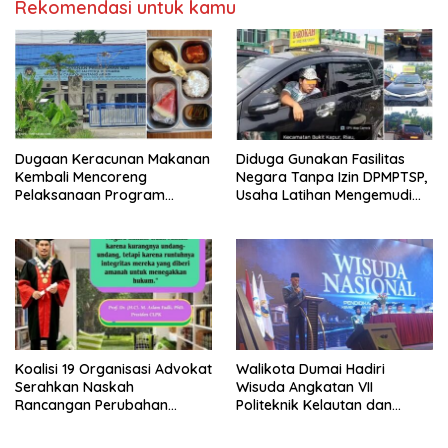
Rekomendasi untuk kamu
Dugaan Keracunan Makanan
Diduga Gunakan Fasilitas
Kembali Mencoreng
Negara Tanpa Izin DPMPTSP,
Pelaksanaan Program
Usaha Latihan Mengemudi
Makan Bergizi Gratis (MBG)
‘Barokah’ Disorot, Instruktur
di SPPG Sehat Sejahtera
Sempat Intimidasi Wartawan
Bersama Kota Dumai
Koalisi 19 Organisasi Advokat
Walikota Dumai Hadiri
Serahkan Naskah
Wisuda Angkatan VII
Rancangan Perubahan
Politeknik Kelautan dan
Undang-Undang Advokat
Perikanan Dumai
kepada Kementerian Hukum