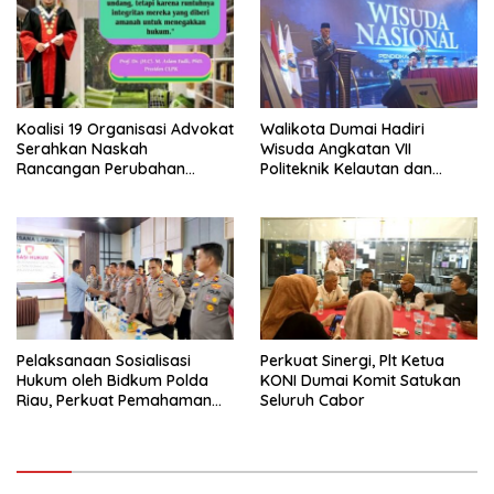
Koalisi 19 Organisasi Advokat
Walikota Dumai Hadiri
Serahkan Naskah
Wisuda Angkatan VII
Rancangan Perubahan
Politeknik Kelautan dan
Undang-Undang Advokat
Perikanan Dumai
kepada Kementerian Hukum
RI
Pelaksanaan Sosialisasi
Perkuat Sinergi, Plt Ketua
Hukum oleh Bidkum Polda
KONI Dumai Komit Satukan
Riau, Perkuat Pemahaman
Seluruh Cabor
Personel Polres Dumai
terhadap KUHP, KUHAP, dan
Perubahan UU Kepolisian