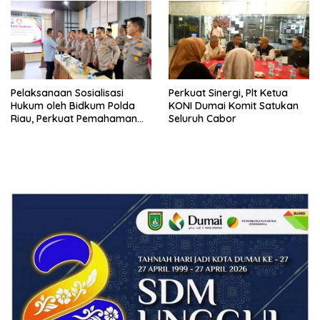
RI
Pelaksanaan Sosialisasi
Perkuat Sinergi, Plt Ketua
Hukum oleh Bidkum Polda
KONI Dumai Komit Satukan
Riau, Perkuat Pemahaman
Seluruh Cabor
Personel Polres Dumai
terhadap KUHP, KUHAP, dan
Perubahan UU Kepolisian