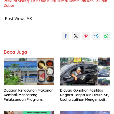
Perkuat Sinergi, Plt Ketua KONI Dumai Komit Satukan Seluruh
Cabor
Post Views:
58
Baca Juga
Dugaan Keracunan Makanan
Diduga Gunakan Fasilitas
Kembali Mencoreng
Negara Tanpa Izin DPMPTSP,
Pelaksanaan Program
Usaha Latihan Mengemudi
Makan Bergizi Gratis (MBG)
‘Barokah’ Disorot, Instruktur
di SPPG Sehat Sejahtera
Sempat Intimidasi Wartawan
Bersama Kota Dumai