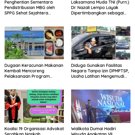
Penghentian Sementara
Laksamana Muda TNI (Purn.)
Pendistribusian MBG oleh
Dr. Nazali Lempo Layak
SPPG Sehat Sejahtera
Dipertimbangkan sebagai
Bersama Pasca-Insiden
Jaksa Agung: Tegas,
Dugaan Keracunan di Dumai
Berintegritas, dan Tidak
Berkompromi terhadap
Penegakan Hukum
Dugaan Keracunan Makanan
Diduga Gunakan Fasilitas
Kembali Mencoreng
Negara Tanpa Izin DPMPTSP,
Pelaksanaan Program
Usaha Latihan Mengemudi
Makan Bergizi Gratis (MBG)
‘Barokah’ Disorot, Instruktur
di SPPG Sehat Sejahtera
Sempat Intimidasi Wartawan
Bersama Kota Dumai
Koalisi 19 Organisasi Advokat
Walikota Dumai Hadiri
Serahkan Naskah
Wisuda Angkatan VII