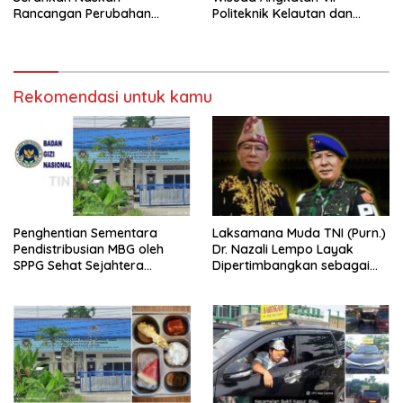
Rancangan Perubahan
Politeknik Kelautan dan
Undang-Undang Advokat
Perikanan Dumai
kepada Kementerian Hukum
RI
Rekomendasi untuk kamu
Penghentian Sementara
Laksamana Muda TNI (Purn.)
Pendistribusian MBG oleh
Dr. Nazali Lempo Layak
SPPG Sehat Sejahtera
Dipertimbangkan sebagai
Bersama Pasca-Insiden
Jaksa Agung: Tegas,
Dugaan Keracunan di Dumai
Berintegritas, dan Tidak
Berkompromi terhadap
Penegakan Hukum