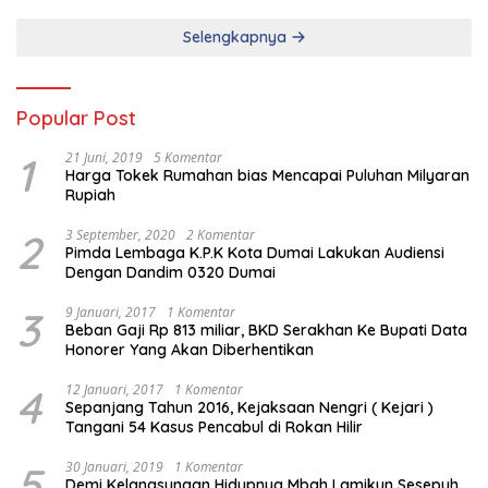
Selengkapnya
Popular Post
1
21 Juni, 2019
5 Komentar
Harga Tokek Rumahan bias Mencapai Puluhan Milyaran
Rupiah
2
3 September, 2020
2 Komentar
Pimda Lembaga K.P.K Kota Dumai Lakukan Audiensi
Dengan Dandim 0320 Dumai
3
9 Januari, 2017
1 Komentar
Beban Gaji Rp 813 miliar, BKD Serakhan Ke Bupati Data
Honorer Yang Akan Diberhentikan
4
12 Januari, 2017
1 Komentar
Sepanjang Tahun 2016, Kejaksaan Nengri ( Kejari )
Tangani 54 Kasus Pencabul di Rokan Hilir
5
30 Januari, 2019
1 Komentar
Demi Kelangsungan Hidupnya Mbah Lamikun Sesepuh