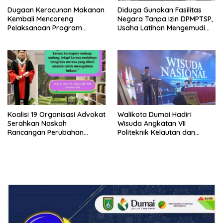
Dugaan Keracunan Makanan
Diduga Gunakan Fasilitas
Kembali Mencoreng
Negara Tanpa Izin DPMPTSP,
Pelaksanaan Program
Usaha Latihan Mengemudi
Makan Bergizi Gratis (MBG)
‘Barokah’ Disorot, Instruktur
di SPPG Sehat Sejahtera
Sempat Intimidasi Wartawan
Bersama Kota Dumai
Koalisi 19 Organisasi Advokat
Walikota Dumai Hadiri
Serahkan Naskah
Wisuda Angkatan VII
Rancangan Perubahan
Politeknik Kelautan dan
Undang-Undang Advokat
Perikanan Dumai
kepada Kementerian Hukum
RI