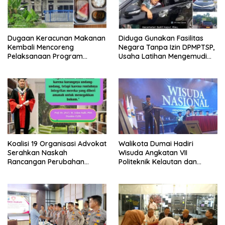
Dugaan Keracunan Makanan
Diduga Gunakan Fasilitas
Kembali Mencoreng
Negara Tanpa Izin DPMPTSP,
Pelaksanaan Program
Usaha Latihan Mengemudi
Makan Bergizi Gratis (MBG)
‘Barokah’ Disorot, Instruktur
di SPPG Sehat Sejahtera
Sempat Intimidasi Wartawan
Bersama Kota Dumai
Koalisi 19 Organisasi Advokat
Walikota Dumai Hadiri
Serahkan Naskah
Wisuda Angkatan VII
Rancangan Perubahan
Politeknik Kelautan dan
Undang-Undang Advokat
Perikanan Dumai
kepada Kementerian Hukum
RI