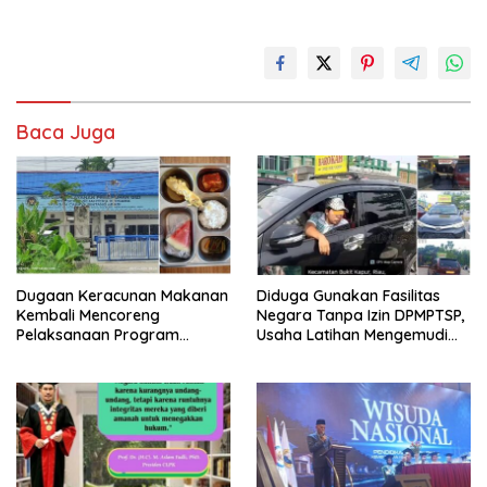
Baca Juga
Dugaan Keracunan Makanan
Diduga Gunakan Fasilitas
Kembali Mencoreng
Negara Tanpa Izin DPMPTSP,
Pelaksanaan Program
Usaha Latihan Mengemudi
Makan Bergizi Gratis (MBG)
‘Barokah’ Disorot, Instruktur
di SPPG Sehat Sejahtera
Sempat Intimidasi Wartawan
Bersama Kota Dumai