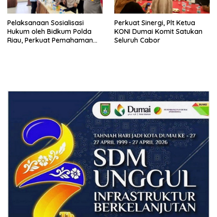
Pelaksanaan Sosialisasi
Perkuat Sinergi, Plt Ketua
Hukum oleh Bidkum Polda
KONI Dumai Komit Satukan
Riau, Perkuat Pemahaman
Seluruh Cabor
Personel Polres Dumai
terhadap KUHP, KUHAP, dan
Perubahan UU Kepolisian