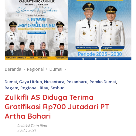
Beranda
Regional
Dumai
Dumai
,
Gaya Hidup
,
Nusantara
,
Pekanbaru
,
Pemko Dumai
,
Ragam
,
Regional
,
Riau
,
Sosbud
Zulkifli AS Diduga Terima
Gratifikasi Rp700 Jutadari PT
Artha Bahari
Redaksi Tinta Riau
3 Juni, 2021