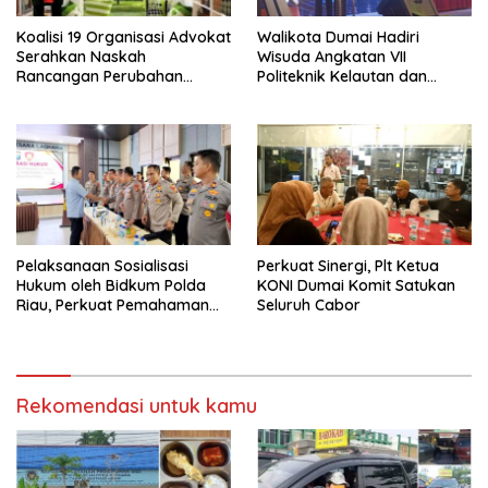
Koalisi 19 Organisasi Advokat
Walikota Dumai Hadiri
Serahkan Naskah
Wisuda Angkatan VII
Rancangan Perubahan
Politeknik Kelautan dan
Undang-Undang Advokat
Perikanan Dumai
kepada Kementerian Hukum
RI
Pelaksanaan Sosialisasi
Perkuat Sinergi, Plt Ketua
Hukum oleh Bidkum Polda
KONI Dumai Komit Satukan
Riau, Perkuat Pemahaman
Seluruh Cabor
Personel Polres Dumai
terhadap KUHP, KUHAP, dan
Perubahan UU Kepolisian
Rekomendasi untuk kamu