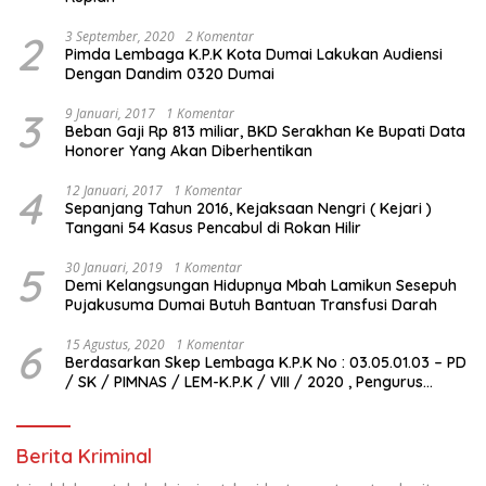
2
3 September, 2020
2 Komentar
Pimda Lembaga K.P.K Kota Dumai Lakukan Audiensi
Dengan Dandim 0320 Dumai
3
9 Januari, 2017
1 Komentar
Beban Gaji Rp 813 miliar, BKD Serakhan Ke Bupati Data
Honorer Yang Akan Diberhentikan
4
12 Januari, 2017
1 Komentar
Sepanjang Tahun 2016, Kejaksaan Nengri ( Kejari )
Tangani 54 Kasus Pencabul di Rokan Hilir
5
30 Januari, 2019
1 Komentar
Demi Kelangsungan Hidupnya Mbah Lamikun Sesepuh
Pujakusuma Dumai Butuh Bantuan Transfusi Darah
6
15 Agustus, 2020
1 Komentar
Berdasarkan Skep Lembaga K.P.K No : 03.05.01.03 – PD
/ SK / PIMNAS / LEM-K.P.K / VIII / 2020 , Pengurus
Pimda Lembaga K.P.K Dumai Terbentuk
Berita Kriminal