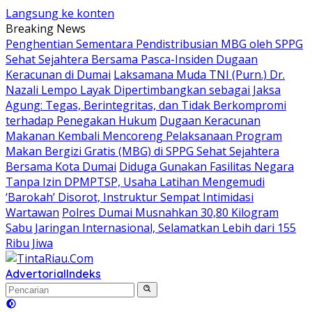
Langsung ke konten
Breaking News
Penghentian Sementara Pendistribusian MBG oleh SPPG
Sehat Sejahtera Bersama Pasca-Insiden Dugaan
Keracunan di Dumai
Laksamana Muda TNI (Purn.) Dr.
Nazali Lempo Layak Dipertimbangkan sebagai Jaksa
Agung: Tegas, Berintegritas, dan Tidak Berkompromi
terhadap Penegakan Hukum
Dugaan Keracunan
Makanan Kembali Mencoreng Pelaksanaan Program
Makan Bergizi Gratis (MBG) di SPPG Sehat Sejahtera
Bersama Kota Dumai
Diduga Gunakan Fasilitas Negara
Tanpa Izin DPMPTSP, Usaha Latihan Mengemudi
‘Barokah’ Disorot, Instruktur Sempat Intimidasi
Wartawan
Polres Dumai Musnahkan 30,80 Kilogram
Sabu Jaringan Internasional, Selamatkan Lebih dari 155
Ribu Jiwa
Advertorial
Indeks