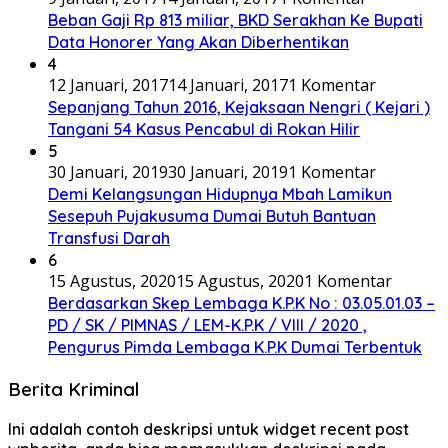
Beban Gaji Rp 813 miliar, BKD Serakhan Ke Bupati
Data Honorer Yang Akan Diberhentikan
4
12 Januari, 2017
14 Januari, 2017
1 Komentar
Sepanjang Tahun 2016, Kejaksaan Nengri ( Kejari )
Tangani 54 Kasus Pencabul di Rokan Hilir
5
30 Januari, 2019
30 Januari, 2019
1 Komentar
Demi Kelangsungan Hidupnya Mbah Lamikun
Sesepuh Pujakusuma Dumai Butuh Bantuan
Transfusi Darah
6
15 Agustus, 2020
15 Agustus, 2020
1 Komentar
Berdasarkan Skep Lembaga K.P.K No : 03.05.01.03 –
PD / SK / PIMNAS / LEM-K.P.K / VIII / 2020 ,
Pengurus Pimda Lembaga K.P.K Dumai Terbentuk
Berita Kriminal
Ini adalah contoh deskripsi untuk widget recent post