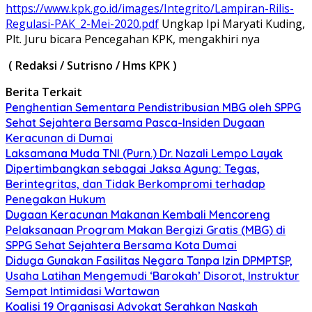
https://www.kpk.go.id/images/Integrito/Lampiran-Rilis-
Regulasi-PAK_2-Mei-2020.pdf
Ungkap Ipi Maryati Kuding,
Plt. Juru bicara Pencegahan KPK, mengakhiri nya
( Redaksi / Sutrisno / Hms KPK )
Berita Terkait
Penghentian Sementara Pendistribusian MBG oleh SPPG
Sehat Sejahtera Bersama Pasca-Insiden Dugaan
Keracunan di Dumai
Laksamana Muda TNI (Purn.) Dr. Nazali Lempo Layak
Dipertimbangkan sebagai Jaksa Agung: Tegas,
Berintegritas, dan Tidak Berkompromi terhadap
Penegakan Hukum
Dugaan Keracunan Makanan Kembali Mencoreng
Pelaksanaan Program Makan Bergizi Gratis (MBG) di
SPPG Sehat Sejahtera Bersama Kota Dumai
Diduga Gunakan Fasilitas Negara Tanpa Izin DPMPTSP,
Usaha Latihan Mengemudi ‘Barokah’ Disorot, Instruktur
Sempat Intimidasi Wartawan
Koalisi 19 Organisasi Advokat Serahkan Naskah