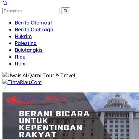
Berita Otomotif
Berita Olahraga
Hukrim
Palestina
Bulutangkis
Riau
Rohil