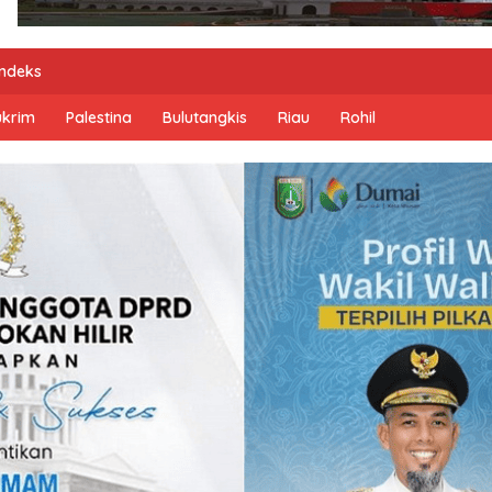
Indeks
ukrim
Palestina
Bulutangkis
Riau
Rohil