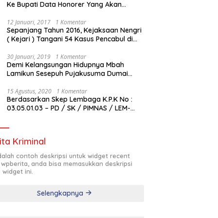
Ke Bupati Data Honorer Yang Akan
Diberhentikan
12 Januari, 2017
1 Komentar
Sepanjang Tahun 2016, Kejaksaan Nengri
( Kejari ) Tangani 54 Kasus Pencabul di
Rokan Hilir
30 Januari, 2019
1 Komentar
Demi Kelangsungan Hidupnya Mbah
Lamikun Sesepuh Pujakusuma Dumai
Butuh Bantuan Transfusi Darah
15 Agustus, 2020
1 Komentar
Berdasarkan Skep Lembaga K.P.K No :
03.05.01.03 – PD / SK / PIMNAS / LEM-
K.P.K / VIII / 2020 , Pengurus Pimda
Lembaga K.P.K Dumai Terbentuk
ita Kriminal
adalah contoh deskripsi untuk widget recent
 wpberita, anda bisa memasukkan deskripsi
 widget ini.
Selengkapnya