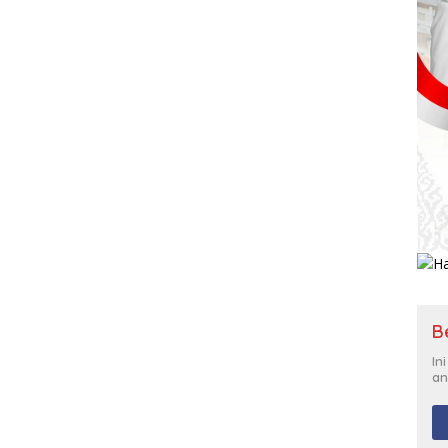
B
In
an