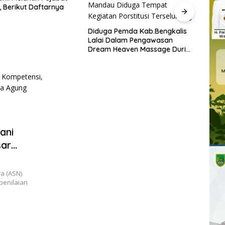
 Berikut Daftarnya
Plt. 
Pimp
Diduga Pemda Kab.Bengkalis
Ekstr
Lalai Dalam Pengawasan
Feder
Dream Heaven Massage Duri
Mandau Diduga Tempat
Kegiatan Porstitusi Terselubung
ani
sar
i Kota
a (ASN)
penilaian