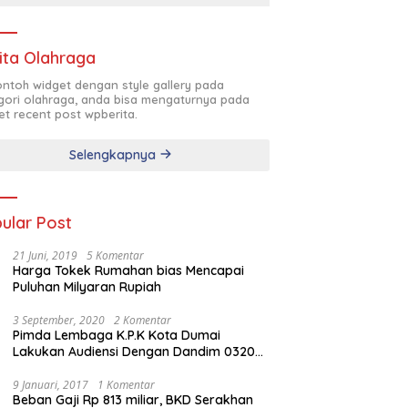
ita Olahraga
contoh widget dengan style gallery pada
gori olahraga, anda bisa mengaturnya pada
et recent post wpberita.
Selengkapnya
ular Post
21 Juni, 2019
5 Komentar
Harga Tokek Rumahan bias Mencapai
Puluhan Milyaran Rupiah
3 September, 2020
2 Komentar
Pimda Lembaga K.P.K Kota Dumai
Lakukan Audiensi Dengan Dandim 0320
Dumai
9 Januari, 2017
1 Komentar
Beban Gaji Rp 813 miliar, BKD Serakhan