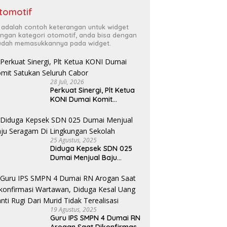
tomotif
i adalah contoh keterangan untuk widget
ngan kategori otomotif, anda bisa dengan
dah memasukkannya pada widget.
28 Juli, 2026
Perkuat Sinergi, Plt Ketua
KONI Dumai Komit
Satukan Seluruh Cabor
25 Agustus, 2025
Diduga Kepsek SDN 025
Dumai Menjual Baju
Seragam Di Lingkungan
Sekolah
19 Agustus, 2025
Guru IPS SMPN 4 Dumai RN
Arogan Saat Dikonfirmasi