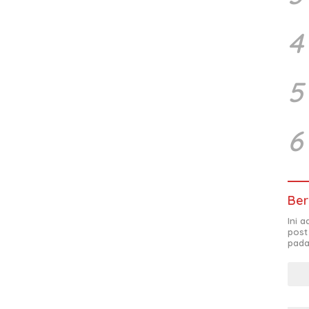
4
5
6
Ber
Ini 
post
pada