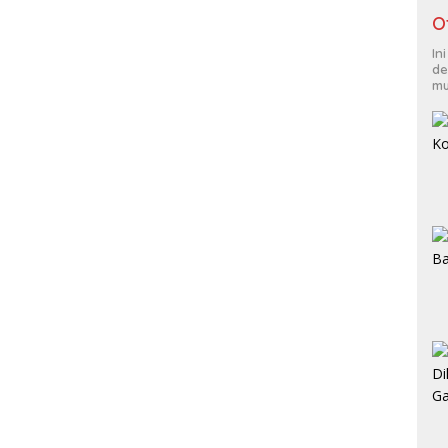
O
In
de
mu