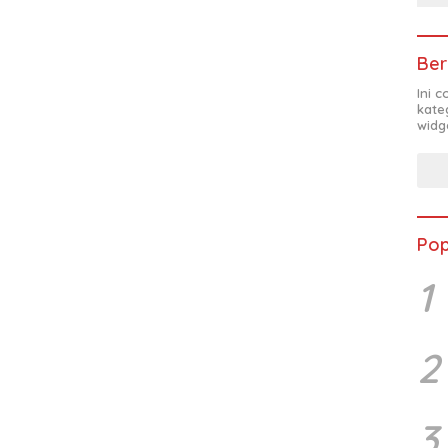
Ber
Ini 
kate
widg
Pop
1
2
3