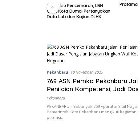
Pratama,
olda Irjen Herry
Sikapi Isu Pencemaran, LBH
i Daftar Pejabat
CLPK Kota Dumai Pertanyakan
Riau
Data Lab dan Kajian DLHK
Pekanbaru
10 November, 2025
769 ASN Pemko Pekanbaru Jal
Penilaian Kompetensi, Jadi Da
Pengisian Jabatan Ungkap Wal
Pekanbaru
Agung Nugroho
PEKANBARU – Sebanyak 769 Aparatur Sipil Negar
Pemerintah Kota Pekanbaru mengikuti kegiatan 
potensi…