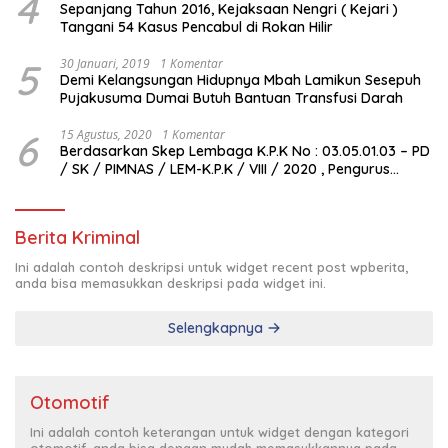
4
Sepanjang Tahun 2016, Kejaksaan Nengri ( Kejari )
Tangani 54 Kasus Pencabul di Rokan Hilir
5
30 Januari, 2019
1 Komentar
Demi Kelangsungan Hidupnya Mbah Lamikun Sesepuh
Pujakusuma Dumai Butuh Bantuan Transfusi Darah
6
15 Agustus, 2020
1 Komentar
Berdasarkan Skep Lembaga K.P.K No : 03.05.01.03 – PD
/ SK / PIMNAS / LEM-K.P.K / VIII / 2020 , Pengurus
Pimda Lembaga K.P.K Dumai Terbentuk
Berita Kriminal
Ini adalah contoh deskripsi untuk widget recent post wpberita,
anda bisa memasukkan deskripsi pada widget ini.
Selengkapnya
Otomotif
Ini adalah contoh keterangan untuk widget dengan kategori