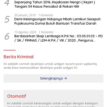
4
Sepanjang Tahun 2016, Kejaksaan Nengri ( Kejari )
Tangani 54 Kasus Pencabul di Rokan Hilir
5
30 Januari, 2019
1 Komentar
Demi Kelangsungan Hidupnya Mbah Lamikun Sesepuh
Pujakusuma Dumai Butuh Bantuan Transfusi Darah
6
15 Agustus, 2020
1 Komentar
Berdasarkan Skep Lembaga K.P.K No : 03.05.01.03 – PD
/ SK / PIMNAS / LEM-K.P.K / VIII / 2020 , Pengurus
Pimda Lembaga K.P.K Dumai Terbentuk
Berita Kriminal
Ini adalah contoh deskripsi untuk widget recent post wpberita,
anda bisa memasukkan deskripsi pada widget ini.
Selengkapnya
Otomotif
Ini adalah contoh keterangan untuk widget dengan kategori
otomotif, anda bisa dengan mudah memasukkannya pada