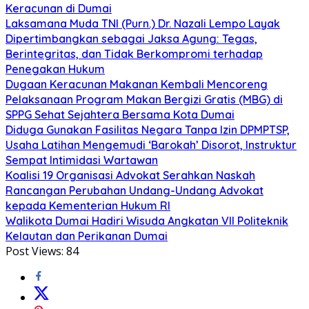
Keracunan di Dumai
Laksamana Muda TNI (Purn.) Dr. Nazali Lempo Layak
Dipertimbangkan sebagai Jaksa Agung: Tegas,
Berintegritas, dan Tidak Berkompromi terhadap
Penegakan Hukum
Dugaan Keracunan Makanan Kembali Mencoreng
Pelaksanaan Program Makan Bergizi Gratis (MBG) di
SPPG Sehat Sejahtera Bersama Kota Dumai
Diduga Gunakan Fasilitas Negara Tanpa Izin DPMPTSP,
Usaha Latihan Mengemudi ‘Barokah’ Disorot, Instruktur
Sempat Intimidasi Wartawan
Koalisi 19 Organisasi Advokat Serahkan Naskah
Rancangan Perubahan Undang-Undang Advokat
kepada Kementerian Hukum RI
Walikota Dumai Hadiri Wisuda Angkatan VII Politeknik
Kelautan dan Perikanan Dumai
Post Views:
84