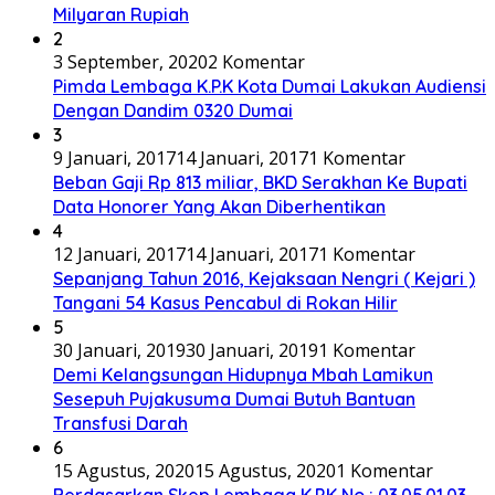
Milyaran Rupiah
2
3 September, 2020
2 Komentar
Pimda Lembaga K.P.K Kota Dumai Lakukan Audiensi
Dengan Dandim 0320 Dumai
3
9 Januari, 2017
14 Januari, 2017
1 Komentar
Beban Gaji Rp 813 miliar, BKD Serakhan Ke Bupati
Data Honorer Yang Akan Diberhentikan
4
12 Januari, 2017
14 Januari, 2017
1 Komentar
Sepanjang Tahun 2016, Kejaksaan Nengri ( Kejari )
Tangani 54 Kasus Pencabul di Rokan Hilir
5
30 Januari, 2019
30 Januari, 2019
1 Komentar
Demi Kelangsungan Hidupnya Mbah Lamikun
Sesepuh Pujakusuma Dumai Butuh Bantuan
Transfusi Darah
6
15 Agustus, 2020
15 Agustus, 2020
1 Komentar