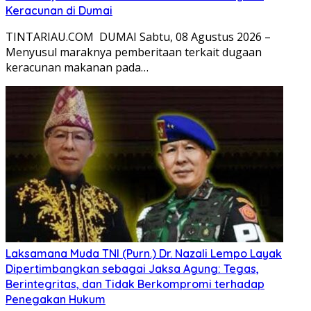
Keracunan di Dumai
TINTARIAU.COM DUMAI Sabtu, 08 Agustus 2026 –
Menyusul maraknya pemberitaan terkait dugaan
keracunan makanan pada…
Laksamana Muda TNI (Purn.) Dr. Nazali Lempo Layak
Dipertimbangkan sebagai Jaksa Agung: Tegas,
Berintegritas, dan Tidak Berkompromi terhadap
Penegakan Hukum