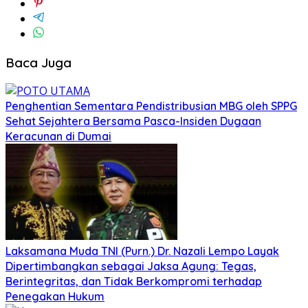
Baca Juga
Penghentian Sementara Pendistribusian MBG oleh SPPG
Sehat Sejahtera Bersama Pasca-Insiden Dugaan
Keracunan di Dumai
Laksamana Muda TNI (Purn.) Dr. Nazali Lempo Layak
Dipertimbangkan sebagai Jaksa Agung: Tegas,
Berintegritas, dan Tidak Berkompromi terhadap
Penegakan Hukum