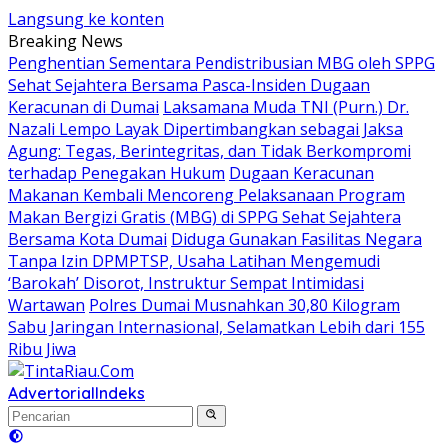
Langsung ke konten
Breaking News
Penghentian Sementara Pendistribusian MBG oleh SPPG
Sehat Sejahtera Bersama Pasca-Insiden Dugaan
Keracunan di Dumai
Laksamana Muda TNI (Purn.) Dr.
Nazali Lempo Layak Dipertimbangkan sebagai Jaksa
Agung: Tegas, Berintegritas, dan Tidak Berkompromi
terhadap Penegakan Hukum
Dugaan Keracunan
Makanan Kembali Mencoreng Pelaksanaan Program
Makan Bergizi Gratis (MBG) di SPPG Sehat Sejahtera
Bersama Kota Dumai
Diduga Gunakan Fasilitas Negara
Tanpa Izin DPMPTSP, Usaha Latihan Mengemudi
‘Barokah’ Disorot, Instruktur Sempat Intimidasi
Wartawan
Polres Dumai Musnahkan 30,80 Kilogram
Sabu Jaringan Internasional, Selamatkan Lebih dari 155
Ribu Jiwa
Advertorial
Indeks