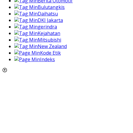
Berita Otomotif
Bulutangkis
Daihatsu
DKI Jakarta
gerindra
Kejahatan
Mitsubishi
New Zealand
Kode Etik
Indeks