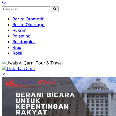
Berita Otomotif
Berita Olahraga
Hukrim
Palestina
Bulutangkis
Riau
Rohil