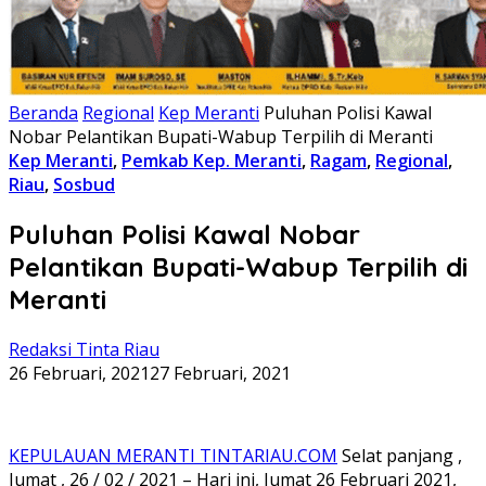
Beranda
Regional
Kep Meranti
Puluhan Polisi Kawal
Nobar Pelantikan Bupati-Wabup Terpilih di Meranti
Kep Meranti
,
Pemkab Kep. Meranti
,
Ragam
,
Regional
,
Riau
,
Sosbud
Puluhan Polisi Kawal Nobar
Pelantikan Bupati-Wabup Terpilih di
Meranti
Redaksi Tinta Riau
26 Februari, 2021
27 Februari, 2021
KEPULAUAN MERANTI TINTARIAU.COM
Selat panjang ,
Jumat , 26 / 02 / 2021 – Hari ini, Jumat 26 Februari 2021,