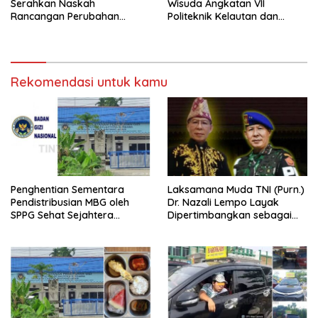
Serahkan Naskah
Wisuda Angkatan VII
Rancangan Perubahan
Politeknik Kelautan dan
Undang-Undang Advokat
Perikanan Dumai
kepada Kementerian Hukum
RI
Rekomendasi untuk kamu
Penghentian Sementara
Laksamana Muda TNI (Purn.)
Pendistribusian MBG oleh
Dr. Nazali Lempo Layak
SPPG Sehat Sejahtera
Dipertimbangkan sebagai
Bersama Pasca-Insiden
Jaksa Agung: Tegas,
Dugaan Keracunan di Dumai
Berintegritas, dan Tidak
Berkompromi terhadap
Penegakan Hukum