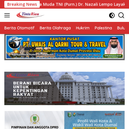
Langsung
I (Purn.) Dr. Nazali Lempo Layak Dipertimbangkan sebagai J
Breaking News
ke
konten
Berita Otomotif
Berita Olahraga
Hukrim
Palestina
Bulut