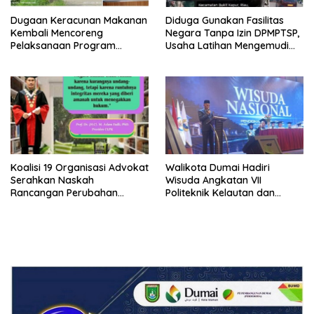
Dugaan Keracunan Makanan
Diduga Gunakan Fasilitas
Kembali Mencoreng
Negara Tanpa Izin DPMPTSP,
Pelaksanaan Program
Usaha Latihan Mengemudi
Makan Bergizi Gratis (MBG)
‘Barokah’ Disorot, Instruktur
di SPPG Sehat Sejahtera
Sempat Intimidasi Wartawan
Bersama Kota Dumai
Koalisi 19 Organisasi Advokat
Walikota Dumai Hadiri
Serahkan Naskah
Wisuda Angkatan VII
Rancangan Perubahan
Politeknik Kelautan dan
Undang-Undang Advokat
Perikanan Dumai
kepada Kementerian Hukum
RI