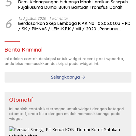
5
Demi Kelangsungan Hidupnya Mbah Lamikun Sesepuh
Pujakusuma Dumai Butuh Bantuan Transfusi Darah
6
15 Agustus, 2020
1 Komentar
Berdasarkan Skep Lembaga K.P.K No : 03.05.01.03 – PD
/ SK / PIMNAS / LEM-K.P.K / VIII / 2020 , Pengurus
Pimda Lembaga K.P.K Dumai Terbentuk
Berita Kriminal
Ini adalah contoh deskripsi untuk widget recent post wpberita,
anda bisa memasukkan deskripsi pada widget ini.
Selengkapnya
Otomotif
Ini adalah contoh keterangan untuk widget dengan kategori
otomotif, anda bisa dengan mudah memasukkannya pada
widget.