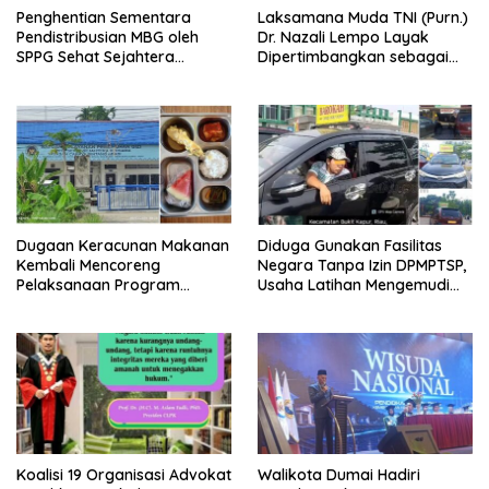
Penghentian Sementara
Laksamana Muda TNI (Purn.)
Pendistribusian MBG oleh
Dr. Nazali Lempo Layak
SPPG Sehat Sejahtera
Dipertimbangkan sebagai
Bersama Pasca-Insiden
Jaksa Agung: Tegas,
Dugaan Keracunan di Dumai
Berintegritas, dan Tidak
Berkompromi terhadap
Penegakan Hukum
Dugaan Keracunan Makanan
Diduga Gunakan Fasilitas
Kembali Mencoreng
Negara Tanpa Izin DPMPTSP,
Pelaksanaan Program
Usaha Latihan Mengemudi
Makan Bergizi Gratis (MBG)
‘Barokah’ Disorot, Instruktur
di SPPG Sehat Sejahtera
Sempat Intimidasi Wartawan
Bersama Kota Dumai
Koalisi 19 Organisasi Advokat
Walikota Dumai Hadiri