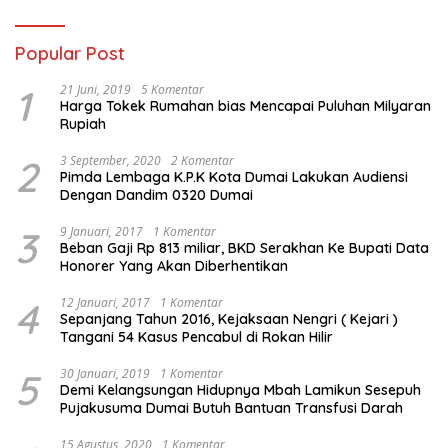
Popular Post
1
21 Juni, 2019
5 Komentar
Harga Tokek Rumahan bias Mencapai Puluhan Milyaran
Rupiah
2
3 September, 2020
2 Komentar
Pimda Lembaga K.P.K Kota Dumai Lakukan Audiensi
Dengan Dandim 0320 Dumai
3
9 Januari, 2017
1 Komentar
Beban Gaji Rp 813 miliar, BKD Serakhan Ke Bupati Data
Honorer Yang Akan Diberhentikan
4
12 Januari, 2017
1 Komentar
Sepanjang Tahun 2016, Kejaksaan Nengri ( Kejari )
Tangani 54 Kasus Pencabul di Rokan Hilir
5
30 Januari, 2019
1 Komentar
Demi Kelangsungan Hidupnya Mbah Lamikun Sesepuh
Pujakusuma Dumai Butuh Bantuan Transfusi Darah
15 Agustus, 2020
1 Komentar