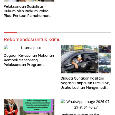
Pelaksanaan Sosialisasi
Hukum oleh Bidkum Polda
Riau, Perkuat Pemahaman
Personel Polres Dumai
terhadap KUHP, KUHAP, dan
Perubahan UU Kepolisian
Rekomendasi untuk kamu
Dugaan Keracunan Makanan
Kembali Mencoreng
Pelaksanaan Program
Makan Bergizi Gratis (MBG)
di SPPG Sehat Sejahtera
Diduga Gunakan Fasilitas
Bersama Kota Dumai
Negara Tanpa Izin DPMPTSP,
Usaha Latihan Mengemudi
‘Barokah’ Disorot, Instruktur
Sempat Intimidasi Wartawan
Walikota Dumai Hadiri