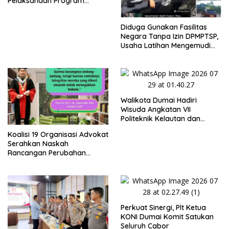
Pelaksanaan Program
Makan Bergizi Gratis (MBG)
di SPPG Sehat Sejahtera
Diduga Gunakan Fasilitas
Bersama Kota Dumai
Negara Tanpa Izin DPMPTSP,
Usaha Latihan Mengemudi
‘Barokah’ Disorot, Instruktur
Sempat Intimidasi Wartawan
Walikota Dumai Hadiri
Wisuda Angkatan VII
Politeknik Kelautan dan
Perikanan Dumai
Koalisi 19 Organisasi Advokat
Serahkan Naskah
Rancangan Perubahan
Undang-Undang Advokat
kepada Kementerian Hukum
RI
Perkuat Sinergi, Plt Ketua
KONI Dumai Komit Satukan
Seluruh Cabor