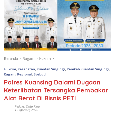
Beranda
Ragam
Hukrim
Hukrim
,
Kesehatan
,
Kuantan Singingi
,
Pemkab Kuantan Singingi
,
Ragam
,
Regional
,
Sosbud
Polres Kuansing Dalami Dugaan
Keterlibatan Tersangka Pembakar
Alat Berat Di Bisnis PETI
Redaksi Tinta Riau
12 Agustus, 2020