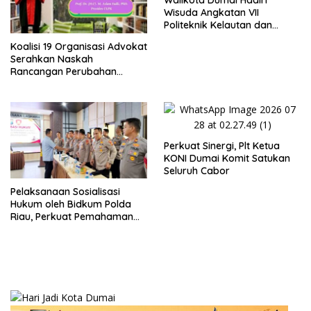
Wisuda Angkatan VII
Politeknik Kelautan dan
Perikanan Dumai
Koalisi 19 Organisasi Advokat
Serahkan Naskah
Rancangan Perubahan
Undang-Undang Advokat
kepada Kementerian Hukum
RI
Perkuat Sinergi, Plt Ketua
KONI Dumai Komit Satukan
Seluruh Cabor
Pelaksanaan Sosialisasi
Hukum oleh Bidkum Polda
Riau, Perkuat Pemahaman
Personel Polres Dumai
terhadap KUHP, KUHAP, dan
Perubahan UU Kepolisian