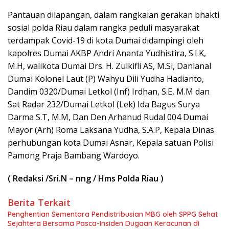
Pantauan dilapangan, dalam rangkaian gerakan bhakti
sosial polda Riau dalam rangka peduli masyarakat
terdampak Covid-19 di kota Dumai didampingi oleh
kapolres Dumai AKBP Andri Ananta Yudhistira, S.I.K,
M.H, walikota Dumai Drs. H. Zulkifli AS, M.Si, Danlanal
Dumai Kolonel Laut (P) Wahyu Dili Yudha Hadianto,
Dandim 0320/Dumai Letkol (Inf) Irdhan, S.E, M.M dan
Sat Radar 232/Dumai Letkol (Lek) Ida Bagus Surya
Darma S.T, M.M, Dan Den Arhanud Rudal 004 Dumai
Mayor (Arh) Roma Laksana Yudha, S.A.P, Kepala Dinas
perhubungan kota Dumai Asnar, Kepala satuan Polisi
Pamong Praja Bambang Wardoyo.
( Redaksi /Sri.N – nng / Hms Polda Riau )
Berita Terkait
Penghentian Sementara Pendistribusian MBG oleh SPPG Sehat
Sejahtera Bersama Pasca-Insiden Dugaan Keracunan di