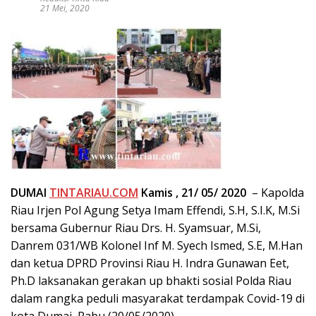
21 Mei, 2020
DUMAI
TINTARIAU.COM
Kamis , 21/ 05/ 2020
– Kapolda
Riau Irjen Pol Agung Setya Imam Effendi, S.H, S.I.K, M.Si
bersama Gubernur Riau Drs. H. Syamsuar, M.Si,
Danrem 031/WB Kolonel Inf M. Syech Ismed, S.E, M.Han
dan ketua DPRD Provinsi Riau H. Indra Gunawan Eet,
Ph.D laksanakan gerakan up bhakti sosial Polda Riau
dalam rangka peduli masyarakat terdampak Covid-19 di
kota Dumai, Rabu (20/05/2020).