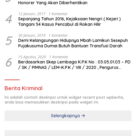
Honorer Yang Akan Diberhentikan
4
12 Januari, 2017
1 Komentar
Sepanjang Tahun 2016, Kejaksaan Nengri ( Kejari )
Tangani 54 Kasus Pencabul di Rokan Hilir
5
30 Januari, 2019
1 Komentar
Demi Kelangsungan Hidupnya Mbah Lamikun Sesepuh
Pujakusuma Dumai Butuh Bantuan Transfusi Darah
6
15 Agustus, 2020
1 Komentar
Berdasarkan Skep Lembaga K.P.K No : 03.05.01.03 – PD
/ SK / PIMNAS / LEM-K.P.K / VIII / 2020 , Pengurus
Pimda Lembaga K.P.K Dumai Terbentuk
Berita Kriminal
Ini adalah contoh deskripsi untuk widget recent post wpberita,
anda bisa memasukkan deskripsi pada widget ini.
Selengkapnya