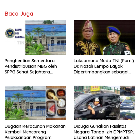
Baca Juga
Penghentian Sementara
Laksamana Muda TNI (Purn.)
Pendistribusian MBG oleh
Dr. Nazali Lempo Layak
SPPG Sehat Sejahtera
Dipertimbangkan sebagai
Bersama Pasca-Insiden
Jaksa Agung: Tegas,
Dugaan Keracunan di Dumai
Berintegritas, dan Tidak
Berkompromi terhadap
Penegakan Hukum
Dugaan Keracunan Makanan
Diduga Gunakan Fasilitas
Kembali Mencoreng
Negara Tanpa Izin DPMPTSP,
Pelaksanaan Program
Usaha Latihan Mengemudi