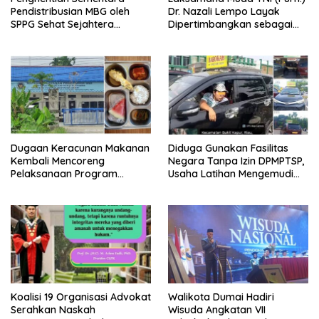
Pendistribusian MBG oleh
Dr. Nazali Lempo Layak
SPPG Sehat Sejahtera
Dipertimbangkan sebagai
Bersama Pasca-Insiden
Jaksa Agung: Tegas,
Dugaan Keracunan di Dumai
Berintegritas, dan Tidak
Berkompromi terhadap
Penegakan Hukum
Dugaan Keracunan Makanan
Diduga Gunakan Fasilitas
Kembali Mencoreng
Negara Tanpa Izin DPMPTSP,
Pelaksanaan Program
Usaha Latihan Mengemudi
Makan Bergizi Gratis (MBG)
‘Barokah’ Disorot, Instruktur
di SPPG Sehat Sejahtera
Sempat Intimidasi Wartawan
Bersama Kota Dumai
Koalisi 19 Organisasi Advokat
Walikota Dumai Hadiri
Serahkan Naskah
Wisuda Angkatan VII