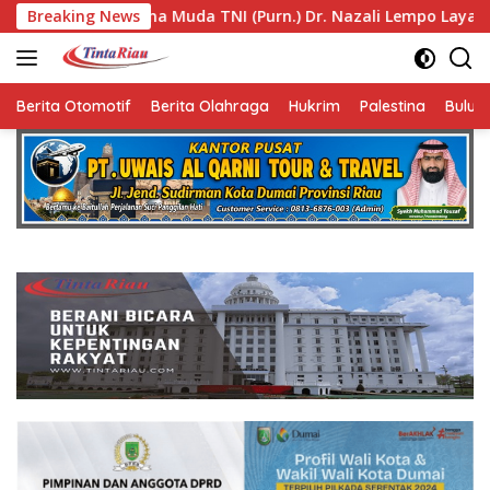
Langsung
TNI (Purn.) Dr. Nazali Lempo Layak Dipertimbangkan sebagai
Breaking News
ke
konten
Berita Otomotif
Berita Olahraga
Hukrim
Palestina
Bulut