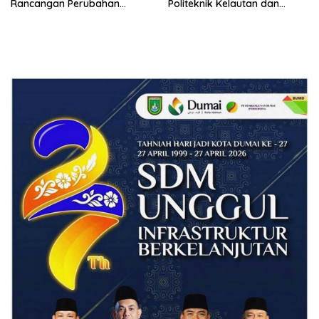
Rancangan Perubahan
Politeknik Kelautan dan
Undang-Undang Advokat
Perikanan Dumai
kepada Kementerian Hukum
RI