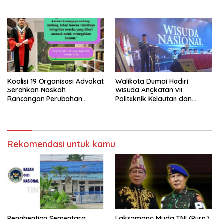
Makan Bergizi Gratis (MBG)
‘Barokah’ Disorot, Instruktur
di SPPG Sehat Sejahtera
Sempat Intimidasi Wartawan
Bersama Kota Dumai
Koalisi 19 Organisasi Advokat
Walikota Dumai Hadiri
Serahkan Naskah
Wisuda Angkatan VII
Rancangan Perubahan
Politeknik Kelautan dan
Undang-Undang Advokat
Perikanan Dumai
kepada Kementerian Hukum
RI
Rekomendasi untuk kamu
Penghentian Sementara
Laksamana Muda TNI (Purn.)