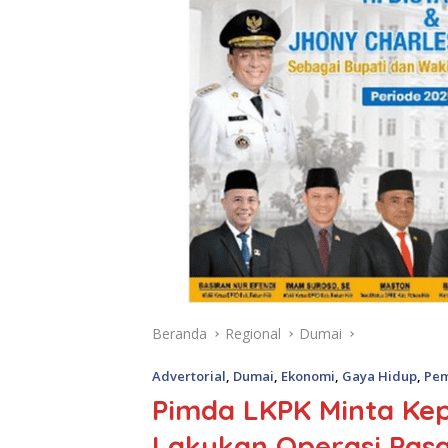
Beranda
Regional
Dumai
Advertorial
,
Dumai
,
Ekonomi
,
Gaya Hidup
,
Pem
Pimda LKPK Minta Kep
Lakukan Operasi Pasa