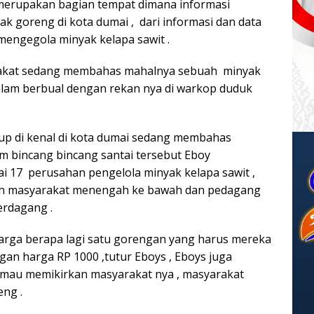
 merupakan bagian tempat dimana informasi
 goreng di kota dumai , dari informasi dan data
mengegola minyak kelapa sawit .
yarakat sedang membahas mahalnya sebuah minyak
alam berbual dengan rekan nya di warkop duduk
kup di kenal di kota dumai sedang membahas
m bincang bincang santai tersebut Eboy
i 17 perusahan pengelola minyak kelapa sawit ,
an masyarakat menengah ke bawah dan pedagang
erdagang .
ga berapa lagi satu gorengan yang harus mereka
gan harga RP 1000 ,tutur Eboys , Eboys juga
 mau memikirkan masyarakat nya , masyarakat
eng .