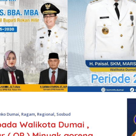
ko Dumai
,
Ragam
,
Regional
,
Sosbud
ada Walikota Dumai ,
r ( OP ) Minyak goreng