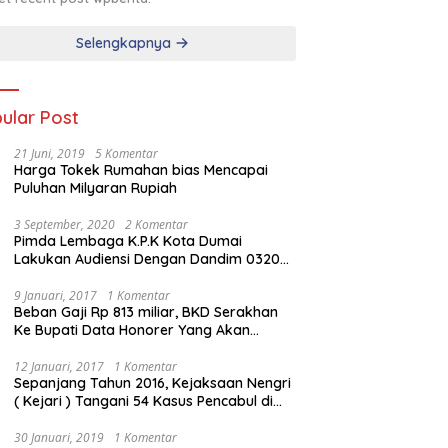
Selengkapnya
ular Post
21 Juni, 2019
5 Komentar
Harga Tokek Rumahan bias Mencapai
Puluhan Milyaran Rupiah
3 September, 2020
2 Komentar
Pimda Lembaga K.P.K Kota Dumai
Lakukan Audiensi Dengan Dandim 0320
Dumai
9 Januari, 2017
1 Komentar
Beban Gaji Rp 813 miliar, BKD Serakhan
Ke Bupati Data Honorer Yang Akan
Diberhentikan
12 Januari, 2017
1 Komentar
Sepanjang Tahun 2016, Kejaksaan Nengri
( Kejari ) Tangani 54 Kasus Pencabul di
Rokan Hilir
30 Januari, 2019
1 Komentar