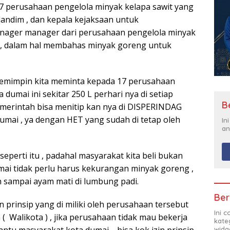
7 perusahaan pengelola minyak kelapa sawit yang
 dandim , dan kepala kejaksaan untuk
nager manager dari perusahaan pengelola minyak
ni , dalam hal membahas minyak goreng untuk
pemimpin kita meminta kepada 17 perusahaan
 dumai ini sekitar 250 L perhari nya di setiap
B
merintah bisa menitip kan nya di DISPERINDAG
dumai , ya dengan HET yang sudah di tetap oleh
In
an
perti itu , padahal masyarakat kita beli bukan
umai tidak perlu harus kekurangan minyak goreng ,
 sampai ayam mati di lumbung padi.
Ber
 prinsip yang di miliki oleh perusahaan tersebut
Ini 
 Walikota ) , jika perusahaan tidak mau bekerja
kate
u masyarakat kota dumai , bisa kok izin prinsip
widg