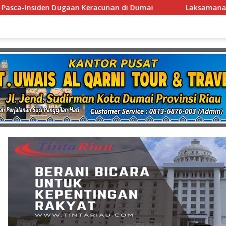
i Dumai
Laksamana Muda TNI (Purn.) Dr. Nazali Lempo