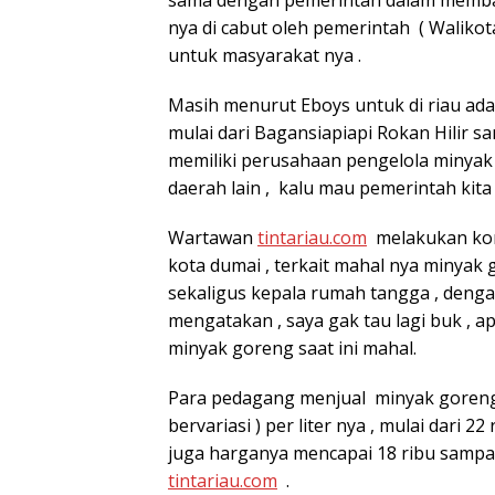
nya di cabut oleh pemerintah ( Waliko
untuk masyarakat nya .
Masih menurut Eboys untuk di riau ada
mulai dari Bagansiapiapi Rokan Hilir s
memiliki perusahaan pengelola minyak s
daerah lain , kalu mau pemerintah kita i
Wartawan
tintariau.com
melakukan komf
kota dumai , terkait mahal nya minyak
sekaligus kepala rumah tangga , denga
mengatakan , saya gak tau lagi buk , a
minyak goreng saat ini mahal.
Para pedagang menjual minyak goreng
bervariasi ) per liter nya , mulai dari 
juga harganya mencapai 18 ribu sampai 
tintariau.com
.