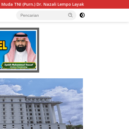
 Layak Dipertimbangkan sebagai Jaksa Agung: Tegas, Berinteg