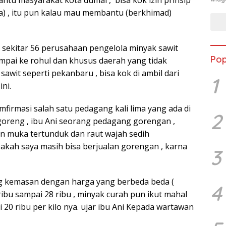
ta) , itu pun kalau mau membantu (berkhimad)
 sekitar 56 perusahaan pengelola minyak sawit
Pop
ampai ke rohul dan khusus daerah yang tidak
awit seperti pekanbaru , bisa kok di ambil dari
1
ni.
irmasi salah satu pedagang kali lima yang ada di
2
 goreng , ibu Ani seorang pedagang gorengan ,
n muka tertunduk dan raut wajah sedih
pakah saya masih bisa berjualan gorengan , karna
3
 kemasan dengan harga yang berbeda beda (
4
22 ribu sampai 28 ribu , minyak curah pun ikut mahal
20 ribu per kilo nya. ujar ibu Ani Kepada wartawan