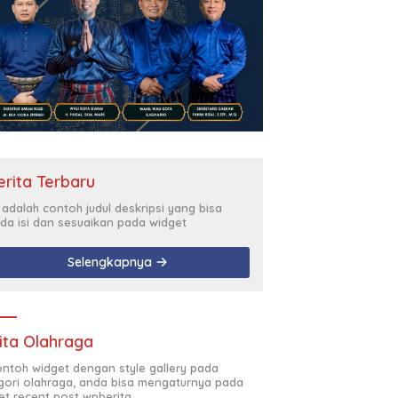
erita Terbaru
i adalah contoh judul deskripsi yang bisa
da isi dan sesuaikan pada widget
Selengkapnya
ita Olahraga
contoh widget dengan style gallery pada
gori olahraga, anda bisa mengaturnya pada
et recent post wpberita.