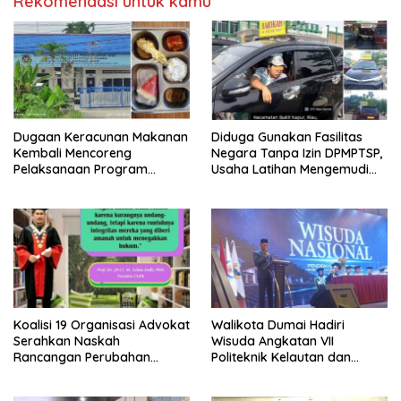
Rekomendasi untuk kamu
Dugaan Keracunan Makanan
Diduga Gunakan Fasilitas
Kembali Mencoreng
Negara Tanpa Izin DPMPTSP,
Pelaksanaan Program
Usaha Latihan Mengemudi
Makan Bergizi Gratis (MBG)
‘Barokah’ Disorot, Instruktur
di SPPG Sehat Sejahtera
Sempat Intimidasi Wartawan
Bersama Kota Dumai
Koalisi 19 Organisasi Advokat
Walikota Dumai Hadiri
Serahkan Naskah
Wisuda Angkatan VII
Rancangan Perubahan
Politeknik Kelautan dan
Undang-Undang Advokat
Perikanan Dumai
kepada Kementerian Hukum