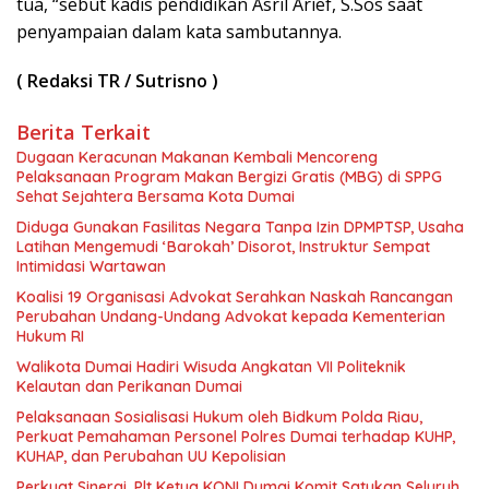
tua, “sebut kadis pendidikan Asril Arief, S.Sos saat
penyampaian dalam kata sambutannya.
( Redaksi TR / Sutrisno )
Berita Terkait
Dugaan Keracunan Makanan Kembali Mencoreng
Pelaksanaan Program Makan Bergizi Gratis (MBG) di SPPG
Sehat Sejahtera Bersama Kota Dumai
Diduga Gunakan Fasilitas Negara Tanpa Izin DPMPTSP, Usaha
Latihan Mengemudi ‘Barokah’ Disorot, Instruktur Sempat
Intimidasi Wartawan
Koalisi 19 Organisasi Advokat Serahkan Naskah Rancangan
Perubahan Undang-Undang Advokat kepada Kementerian
Hukum RI
Walikota Dumai Hadiri Wisuda Angkatan VII Politeknik
Kelautan dan Perikanan Dumai
Pelaksanaan Sosialisasi Hukum oleh Bidkum Polda Riau,
Perkuat Pemahaman Personel Polres Dumai terhadap KUHP,
KUHAP, dan Perubahan UU Kepolisian
Perkuat Sinergi, Plt Ketua KONI Dumai Komit Satukan Seluruh