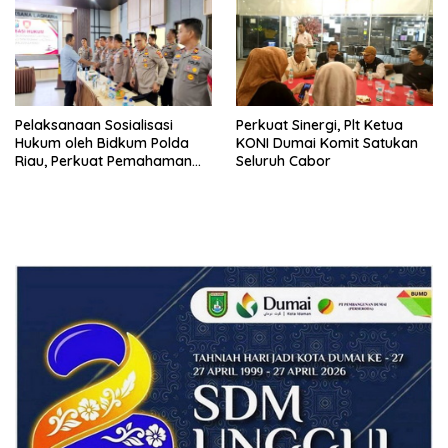
RI
Pelaksanaan Sosialisasi
Perkuat Sinergi, Plt Ketua
Hukum oleh Bidkum Polda
KONI Dumai Komit Satukan
Riau, Perkuat Pemahaman
Seluruh Cabor
Personel Polres Dumai
terhadap KUHP, KUHAP, dan
Perubahan UU Kepolisian