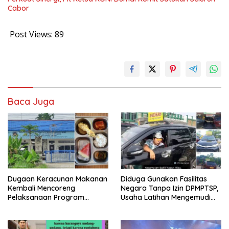
Cabor
Post Views:
89
Baca Juga
Dugaan Keracunan Makanan
Diduga Gunakan Fasilitas
Kembali Mencoreng
Negara Tanpa Izin DPMPTSP,
Pelaksanaan Program
Usaha Latihan Mengemudi
Makan Bergizi Gratis (MBG)
‘Barokah’ Disorot, Instruktur
di SPPG Sehat Sejahtera
Sempat Intimidasi Wartawan
Bersama Kota Dumai