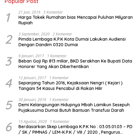
Popular Post
1
21 Juni, 2019
5 Komentar
Harga Tokek Rumahan bias Mencapai Puluhan Milyaran
Rupiah
2
3 September, 2020
2 Komentar
Pimda Lembaga K.P.K Kota Dumai Lakukan Audiensi
Dengan Dandim 0320 Dumai
3
9 Januari, 2017
1 Komentar
Beban Gaji Rp 813 miliar, BKD Serakhan Ke Bupati Data
Honorer Yang Akan Diberhentikan
4
12 Januari, 2017
1 Komentar
Sepanjang Tahun 2016, Kejaksaan Nengri ( Kejari )
Tangani 54 Kasus Pencabul di Rokan Hilir
5
30 Januari, 2019
1 Komentar
Demi Kelangsungan Hidupnya Mbah Lamikun Sesepuh
Pujakusuma Dumai Butuh Bantuan Transfusi Darah
6
15 Agustus, 2020
1 Komentar
Berdasarkan Skep Lembaga K.P.K No : 03.05.01.03 – PD
/ SK / PIMNAS / LEM-K.P.K / VIII / 2020 , Pengurus
Pimda Lembaga K.P.K Dumai Terbentuk