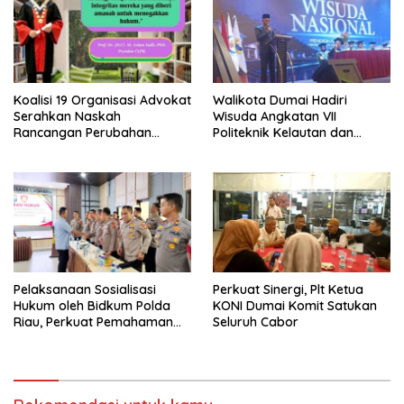
Koalisi 19 Organisasi Advokat
Walikota Dumai Hadiri
Serahkan Naskah
Wisuda Angkatan VII
Rancangan Perubahan
Politeknik Kelautan dan
Undang-Undang Advokat
Perikanan Dumai
kepada Kementerian Hukum
RI
Pelaksanaan Sosialisasi
Perkuat Sinergi, Plt Ketua
Hukum oleh Bidkum Polda
KONI Dumai Komit Satukan
Riau, Perkuat Pemahaman
Seluruh Cabor
Personel Polres Dumai
terhadap KUHP, KUHAP, dan
Perubahan UU Kepolisian