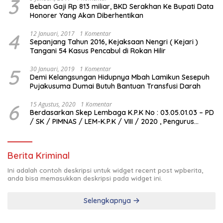
3
Beban Gaji Rp 813 miliar, BKD Serakhan Ke Bupati Data
Honorer Yang Akan Diberhentikan
4
12 Januari, 2017
1 Komentar
Sepanjang Tahun 2016, Kejaksaan Nengri ( Kejari )
Tangani 54 Kasus Pencabul di Rokan Hilir
5
30 Januari, 2019
1 Komentar
Demi Kelangsungan Hidupnya Mbah Lamikun Sesepuh
Pujakusuma Dumai Butuh Bantuan Transfusi Darah
6
15 Agustus, 2020
1 Komentar
Berdasarkan Skep Lembaga K.P.K No : 03.05.01.03 – PD
/ SK / PIMNAS / LEM-K.P.K / VIII / 2020 , Pengurus
Pimda Lembaga K.P.K Dumai Terbentuk
Berita Kriminal
Ini adalah contoh deskripsi untuk widget recent post wpberita,
anda bisa memasukkan deskripsi pada widget ini.
Selengkapnya