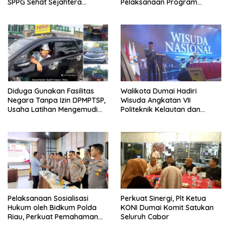
SPPG Sehat Sejahtera
Pelaksanaan Program
Bersama Pasca-Insiden
Makan Bergizi Gratis (MBG)
Dugaan Keracunan di Dumai
di SPPG Sehat Sejahtera
Bersama Kota Dumai
Diduga Gunakan Fasilitas
Walikota Dumai Hadiri
Negara Tanpa Izin DPMPTSP,
Wisuda Angkatan VII
Usaha Latihan Mengemudi
Politeknik Kelautan dan
‘Barokah’ Disorot, Instruktur
Perikanan Dumai
Sempat Intimidasi Wartawan
Pelaksanaan Sosialisasi
Perkuat Sinergi, Plt Ketua
Hukum oleh Bidkum Polda
KONI Dumai Komit Satukan
Riau, Perkuat Pemahaman
Seluruh Cabor
Personel Polres Dumai