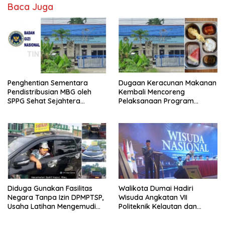
Baca Juga
Penghentian Sementara
Dugaan Keracunan Makanan
Pendistribusian MBG oleh
Kembali Mencoreng
SPPG Sehat Sejahtera
Pelaksanaan Program
Bersama Pasca-Insiden
Makan Bergizi Gratis (MBG)
Dugaan Keracunan di Dumai
di SPPG Sehat Sejahtera
Bersama Kota Dumai
Diduga Gunakan Fasilitas
Walikota Dumai Hadiri
Negara Tanpa Izin DPMPTSP,
Wisuda Angkatan VII
Usaha Latihan Mengemudi
Politeknik Kelautan dan
‘Barokah’ Disorot, Instruktur
Perikanan Dumai
Sempat Intimidasi Wartawan