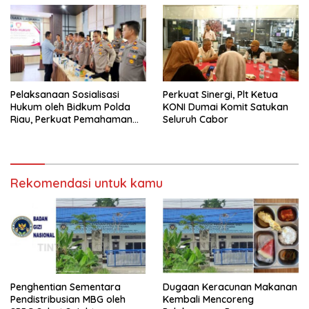
Pelaksanaan Sosialisasi
Perkuat Sinergi, Plt Ketua
Hukum oleh Bidkum Polda
KONI Dumai Komit Satukan
Riau, Perkuat Pemahaman
Seluruh Cabor
Personel Polres Dumai
terhadap KUHP, KUHAP, dan
Perubahan UU Kepolisian
Rekomendasi untuk kamu
Penghentian Sementara
Dugaan Keracunan Makanan
Pendistribusian MBG oleh
Kembali Mencoreng