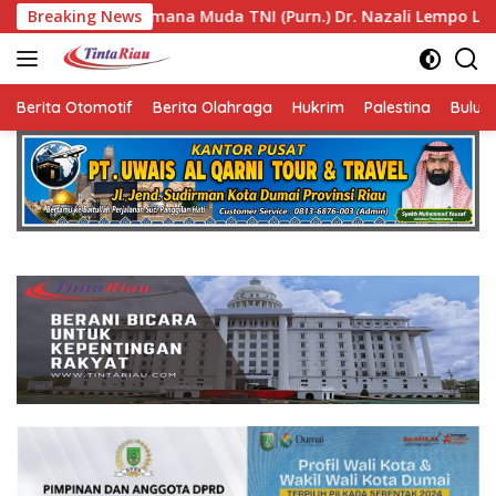
Langsung
a TNI (Purn.) Dr. Nazali Lempo Layak Dipertimbangkan sebaga
Breaking News
ke
konten
Berita Otomotif
Berita Olahraga
Hukrim
Palestina
Bulut