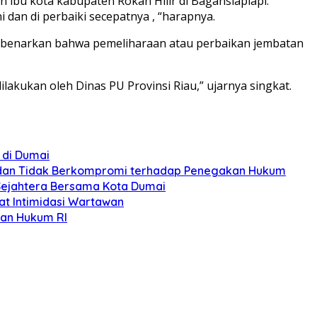
 ibu kota kabupaten Rokan Hilir di Bagansiapiapi.
 dan di perbaiki secepatnya , “harapnya.
membenarkan bahwa pemeliharaan atau perbaikan jembatan
akukan oleh Dinas PU Provinsi Riau,” ujarnya singkat.
 di Dumai
s, dan Tidak Berkompromi terhadap Penegakan Hukum
Sejahtera Bersama Kota Dumai
at Intimidasi Wartawan
ian Hukum RI