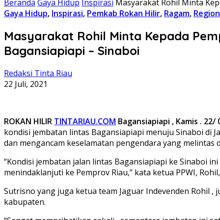
Beranda
Gaya Hidup
Inspirasi
Masyarakat Rohil Minta Kepa
Gaya Hidup
,
Inspirasi
,
Pemkab Rokan Hilir
,
Ragam
,
Region
Masyarakat Rohil Minta Kepada Pempr
Bagansiapiapi – Sinaboi
Redaksi Tinta Riau
22 Juli, 2021
ROKAN HILIR
TINTARIAU.COM
Bagansiapiapi , Kamis . 22/ 
kondisi jembatan lintas Bagansiapiapi menuju Sinaboi di
dan mengancam keselamatan pengendara yang melintas d
“Kondisi jembatan jalan lintas Bagansiapiapi ke Sinaboi ini
menindaklanjuti ke Pemprov Riau,” kata ketua PPWI, Rohil,
Sutrisno yang juga ketua team Jaguar Indevenden Rohil 
kabupaten.