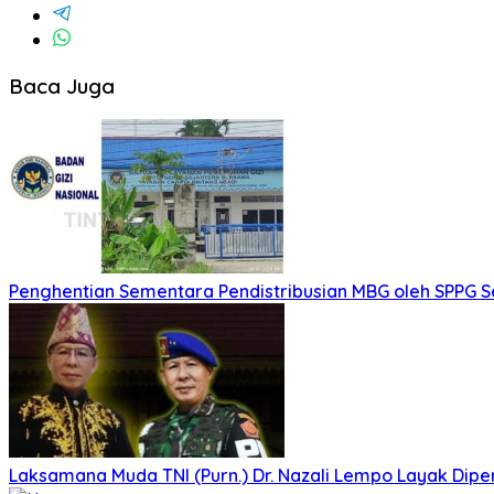
Baca Juga
Penghentian Sementara Pendistribusian MBG oleh SPPG 
Laksamana Muda TNI (Purn.) Dr. Nazali Lempo Layak Di