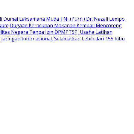
di Dumai
Laksamana Muda TNI (Purn.) Dr. Nazali Lempo
ukum
Dugaan Keracunan Makanan Kembali Mencoreng
litas Negara Tanpa Izin DPMPTSP, Usaha Latihan
aringan Internasional, Selamatkan Lebih dari 155 Ribu