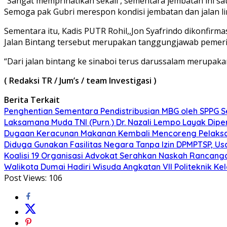
“Sangat memprihatikan sekali , sementara jembatan ini sa
Semoga pak Gubri merespon kondisi jembatan dan jalan lin
Sementara itu, Kadis PUTR Rohil,,Jon Syafrindo dikonfi
Jalan Bintang tersebut merupakan tanggungjawab pemerin
“Dari jalan bintang ke sinaboi terus darussalam merupaka
( Redaksi TR / Jum’s / team Investigasi )
Berita Terkait
Penghentian Sementara Pendistribusian MBG oleh SPPG 
Laksamana Muda TNI (Purn.) Dr. Nazali Lempo Layak Di
Dugaan Keracunan Makanan Kembali Mencoreng Pelaksan
Diduga Gunakan Fasilitas Negara Tanpa Izin DPMPTSP, Us
Koalisi 19 Organisasi Advokat Serahkan Naskah Ranca
Walikota Dumai Hadiri Wisuda Angkatan VII Politeknik K
Post Views:
106