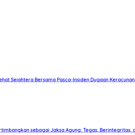
Sehat Sejahtera Bersama Pasca-Insiden Dugaan Keracunan
pertimbangkan sebagai Jaksa Agung: Tegas, Berintegrita