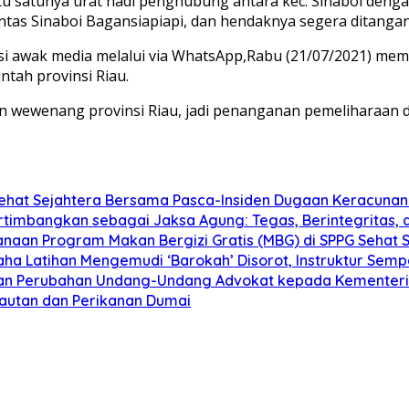
tu satunya urat nadi penghubung antara kec. Sinaboi dengan
tas Sinaboi Bagansiapiapi, dan hendaknya segera ditangani
rmasi awak media melalui via WhatsApp,Rabu (21/07/2021) 
tah provinsi Riau.
n wewenang provinsi Riau, jadi penanganan pemeliharaan dil
Sehat Sejahtera Bersama Pasca-Insiden Dugaan Keracunan
pertimbangkan sebagai Jaksa Agung: Tegas, Berintegrita
aan Program Makan Bergizi Gratis (MBG) di SPPG Sehat 
aha Latihan Mengemudi ‘Barokah’ Disorot, Instruktur Semp
ngan Perubahan Undang-Undang Advokat kepada Kementer
elautan dan Perikanan Dumai