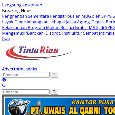
Langsung ke konten
Breaking News
Penghentian Sementara Pendistribusian MBG oleh SPPG S
Layak Dipertimbangkan sebagai Jaksa Agung: Tegas, Ber
Pelaksanaan Program Makan Bergizi Gratis (MBG) di SPP
Mengemudi ‘Barokah’ Disorot, Instruktur Sempat Intimid
Jiwa
Advertorial
Indeks