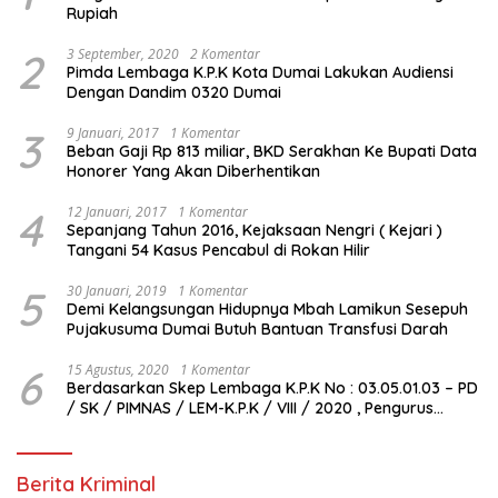
Rupiah
2
3 September, 2020
2 Komentar
Pimda Lembaga K.P.K Kota Dumai Lakukan Audiensi
Dengan Dandim 0320 Dumai
3
9 Januari, 2017
1 Komentar
Beban Gaji Rp 813 miliar, BKD Serakhan Ke Bupati Data
Honorer Yang Akan Diberhentikan
4
12 Januari, 2017
1 Komentar
Sepanjang Tahun 2016, Kejaksaan Nengri ( Kejari )
Tangani 54 Kasus Pencabul di Rokan Hilir
5
30 Januari, 2019
1 Komentar
Demi Kelangsungan Hidupnya Mbah Lamikun Sesepuh
Pujakusuma Dumai Butuh Bantuan Transfusi Darah
6
15 Agustus, 2020
1 Komentar
Berdasarkan Skep Lembaga K.P.K No : 03.05.01.03 – PD
/ SK / PIMNAS / LEM-K.P.K / VIII / 2020 , Pengurus
Pimda Lembaga K.P.K Dumai Terbentuk
Berita Kriminal