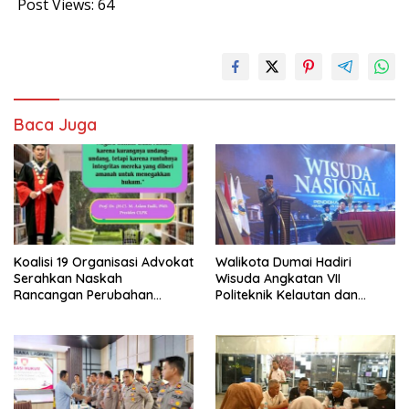
Post Views:
64
Baca Juga
Koalisi 19 Organisasi Advokat
Walikota Dumai Hadiri
Serahkan Naskah
Wisuda Angkatan VII
Rancangan Perubahan
Politeknik Kelautan dan
Undang-Undang Advokat
Perikanan Dumai
kepada Kementerian Hukum
RI