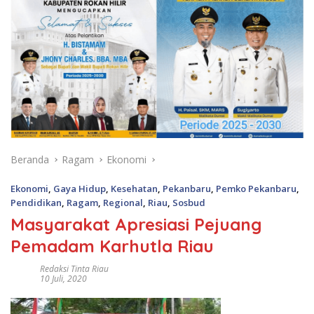
Beranda
Ragam
Ekonomi
Ekonomi
,
Gaya Hidup
,
Kesehatan
,
Pekanbaru
,
Pemko Pekanbaru
,
Pendidikan
,
Ragam
,
Regional
,
Riau
,
Sosbud
Masyarakat Apresiasi Pejuang
Pemadam Karhutla Riau
Redaksi Tinta Riau
10 Juli, 2020