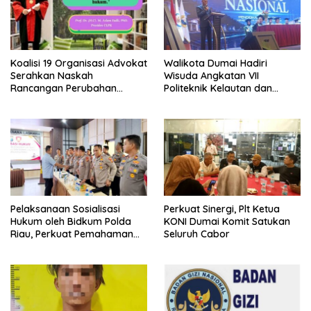
Koalisi 19 Organisasi Advokat
Walikota Dumai Hadiri
Serahkan Naskah
Wisuda Angkatan VII
Rancangan Perubahan
Politeknik Kelautan dan
Undang-Undang Advokat
Perikanan Dumai
kepada Kementerian Hukum
RI
Pelaksanaan Sosialisasi
Perkuat Sinergi, Plt Ketua
Hukum oleh Bidkum Polda
KONI Dumai Komit Satukan
Riau, Perkuat Pemahaman
Seluruh Cabor
Personel Polres Dumai
terhadap KUHP, KUHAP, dan
Perubahan UU Kepolisian