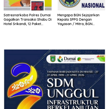
Satresnarkoba Polres Dumai
Mengapa BGN Sejajarkan
Gagalkan Transaksi Shabu Di
Kepala SPPG Dengan
Hotel Srikandi, 12 Paket
Yayasan / Mitra, BGN
Shabu Berhasil Diamankan
Didesak Terbitkan Regulasi
Baru untuk Lindungi Kepala
SPPG