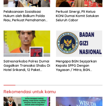
Pelaksanaan Sosialisasi
Perkuat Sinergi, Plt Ketua
Hukum oleh Bidkum Polda
KONI Dumai Komit Satukan
Riau, Perkuat Pemahaman
Seluruh Cabor
Personel Polres Dumai
terhadap KUHP, KUHAP, dan
Perubahan UU Kepolisian
Satresnarkoba Polres Dumai
Mengapa BGN Sejajarkan
Gagalkan Transaksi Shabu Di
Kepala SPPG Dengan
Hotel Srikandi, 12 Paket
Yayasan / Mitra, BGN
Shabu Berhasil Diamankan
Didesak Terbitkan Regulasi
Baru untuk Lindungi Kepala
SPPG
Rekomendasi untuk kamu