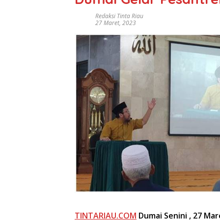
Redaksi Tinta Riau
27 Maret, 2023
TINTARIAU.COM
Dumai
Senini
, 27 Mar