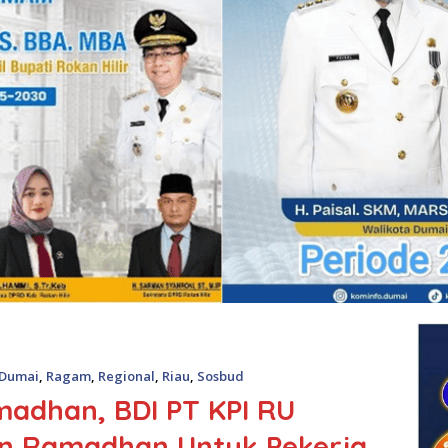
Dumai
,
Ragam
,
Regional
,
Riau
,
Sosbud
madhan, BDI PT KPI RU
en Ramadhan Untuk Pekerja