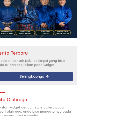
erita Terbaru
i adalah contoh judul deskripsi yang bisa
da isi dan sesuaikan pada widget
Selengkapnya
ita Olahraga
contoh widget dengan style gallery pada
gori olahraga, anda bisa mengaturnya pada
et recent post wpberita.