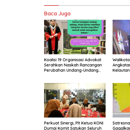
Baca Juga
Koalisi 19 Organisasi Advokat
Walikota
Serahkan Naskah Rancangan
Angkatan 
Perubahan Undang-Undang
Kelautan
Advokat kepada Kementerian
Hukum RI
Perkuat Sinergi, Plt Ketua KONI
Satresna
Dumai Komit Satukan Seluruh
Gagalkan