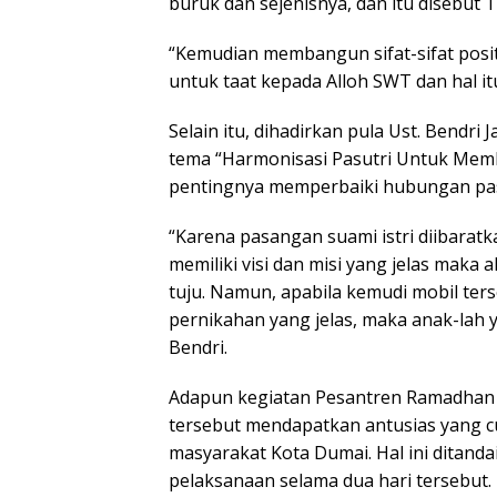
buruk dan sejenisnya, dan itu disebut T
“Kemudian membangun sifat-sifat posit
untuk taat kepada Alloh SWT dan hal itu
Selain itu, dihadirkan pula Ust. Bend
tema “Harmonisasi Pasutri Untuk Mem
pentingnya memperbaiki hubungan pasa
“Karena pasangan suami istri diibaratk
memiliki visi dan misi yang jelas mak
tuju. Namun, apabila kemudi mobil terse
pernikahan yang jelas, maka anak-lah y
Bendri.
Adapun kegiatan Pesantren Ramadhan A
tersebut mendapatkan antusias yang cuk
masyarakat Kota Dumai. Hal ini ditand
pelaksanaan selama dua hari tersebut.