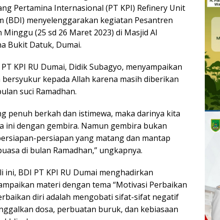
ng Pertamina Internasional (PT KPI) Refinery Unit
m (BDI) menyelenggarakan kegiatan Pesantren
Minggu (25 sd 26 Maret 2023) di Masjid Al
a Bukit Datuk, Dumai.
PT KPI RU Dumai, Didik Subagyo, menyampaikan
 bersyukur kepada Allah karena masih diberikan
ulan suci Ramadhan.
g penuh berkah dan istimewa, maka darinya kita
ia ini dengan gembira. Namun gembira bukan
 persiapan-persiapan yang matang dan mantap
puasa di bulan Ramadhan,” ungkapnya.
i ini, BDI PT KPI RU Dumai menghadirkan
yampaikan materi dengan tema “Motivasi Perbaikan
baikan diri adalah mengobati sifat-sifat negatif
inggalkan dosa, perbuatan buruk, dan kebiasaan