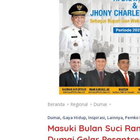
Beranda
Regional
Dumai
Dumai
,
Gaya Hidup
,
Inspirasi
,
Lainnya
,
Pemko 
Masuki Bulan Suci Ra
Dumai Gelar Pesantr