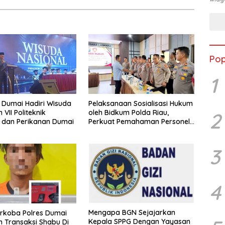
Pop
1
 Dumai Hadiri Wisuda
Pelaksanaan Sosialisasi Hukum
VII Politeknik
oleh Bidkum Polda Riau,
2
 dan Perikanan Dumai
Perkuat Pemahaman Personel
Polres Dumai terhadap KUHP,
KUHAP, dan Perubahan UU
Kepolisian
3
4
Mengapa BGN Sejajarkan
rkoba Polres Dumai
Kepala SPPG Dengan Yayasan
 Transaksi Shabu Di