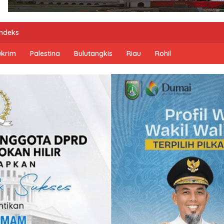
Indeks
ukrim
Palestina
Bulutangkis
Riau
Rohil