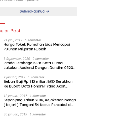
Selengkapnya
ular Post
21 Juni, 2019
5 Komentar
Harga Tokek Rumahan bias Mencapai
Puluhan Milyaran Rupiah
3 September, 2020
2 Komentar
Pimda Lembaga K.P.K Kota Dumai
Lakukan Audiensi Dengan Dandim 0320
Dumai
9 Januari, 2017
1 Komentar
Beban Gaji Rp 813 miliar, BKD Serakhan
Ke Bupati Data Honorer Yang Akan
Diberhentikan
12 Januari, 2017
1 Komentar
Sepanjang Tahun 2016, Kejaksaan Nengri
( Kejari ) Tangani 54 Kasus Pencabul di
Rokan Hilir
30 Januari, 2019
1 Komentar