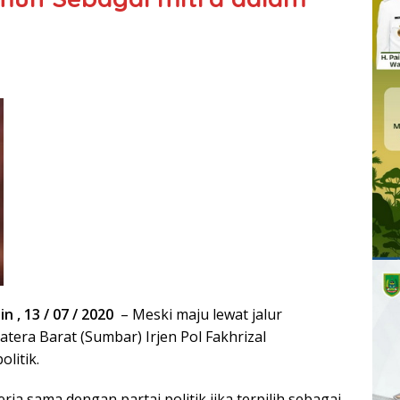
n , 13 / 07 / 2020
– Meski maju lewat jalur
tera Barat (Sumbar) Irjen Pol Fakhrizal
litik.
ja sama dengan partai politik jika terpilih sebagai