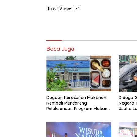
Post Views:
71
Baca Juga
Dugaan Keracunan Makanan
Diduga G
Kembali Mencoreng
Negara T
Pelaksanaan Program Makan
Usaha L
Bergizi Gratis (MBG) di SPPG
‘Barokah’
Sehat Sejahtera Bersama Kota
Sempat I
Dumai