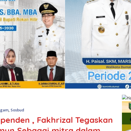
agam
,
Sosbud
ependen , Fakhrizal Tegaskan
amun Sebagai mitra dalam