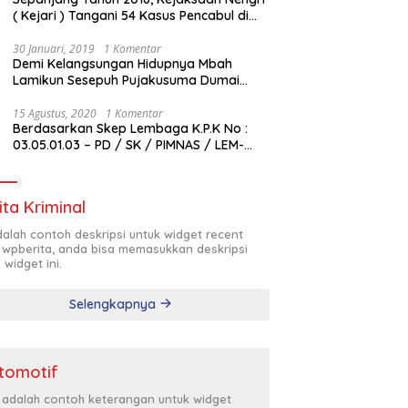
( Kejari ) Tangani 54 Kasus Pencabul di
Rokan Hilir
30 Januari, 2019
1 Komentar
Demi Kelangsungan Hidupnya Mbah
Lamikun Sesepuh Pujakusuma Dumai
Butuh Bantuan Transfusi Darah
15 Agustus, 2020
1 Komentar
Berdasarkan Skep Lembaga K.P.K No :
03.05.01.03 – PD / SK / PIMNAS / LEM-
K.P.K / VIII / 2020 , Pengurus Pimda
Lembaga K.P.K Dumai Terbentuk
ita Kriminal
adalah contoh deskripsi untuk widget recent
 wpberita, anda bisa memasukkan deskripsi
 widget ini.
Selengkapnya
tomotif
i adalah contoh keterangan untuk widget