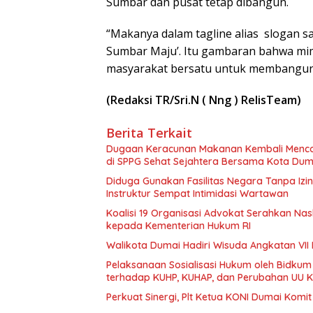
Sumbar dan pusat tetap dibangun.
“Makanya dalam tagline alias slogan say
Sumbar Maju’. Itu gambaran bahwa mi
masyarakat bersatu untuk membangun S
(Redaksi TR/Sri.N ( Nng ) RelisTeam)
Berita Terkait
Dugaan Keracunan Makanan Kembali Mencor
di SPPG Sehat Sejahtera Bersama Kota Dum
Diduga Gunakan Fasilitas Negara Tanpa Izi
Instruktur Sempat Intimidasi Wartawan
Koalisi 19 Organisasi Advokat Serahkan 
kepada Kementerian Hukum RI
Walikota Dumai Hadiri Wisuda Angkatan VII 
Pelaksanaan Sosialisasi Hukum oleh Bidkum
terhadap KUHP, KUHAP, dan Perubahan UU K
Perkuat Sinergi, Plt Ketua KONI Dumai Komi