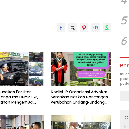
5
6
Ber
Ini 
post
pada
unakan Fasilitas
Koalisi 19 Organisasi Advokat
anpa Izin DPMPTSP,
Serahkan Naskah Rancangan
atihan Mengemudi
Perubahan Undang-Undang
 Disorot, Instruktur
Advokat kepada Kementerian
ntimidasi Wartawan
Hukum RI
O
In