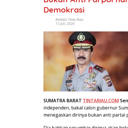
Demokrasi
Redaksi Tinta Riau
13 Juli, 2020
SUMATRA BARAT
TINTARIAU.COM
Seni
independen, bakal calon gubernur Suma
menegaskan dirinya bukan anti partai po
Dia bahkan sesumbar dirinya akan beker