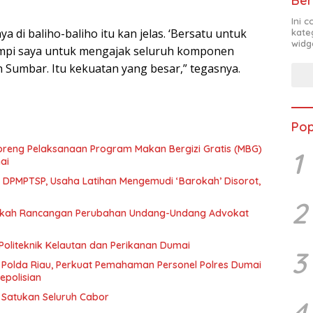
Ber
Ini 
a di baliho-baliho itu kan jelas. ‘Bersatu untuk
kate
widg
mpi saya untuk mengajak seluruh komponen
umbar. Itu kekuatan yang besar,” tegasnya.
Pop
eng Pelaksanaan Program Makan Bergizi Gratis (MBG)
1
ai
n DPMPTSP, Usaha Latihan Mengemudi ‘Barokah’ Disorot,
2
Naskah Rancangan Perubahan Undang-Undang Advokat
Politeknik Kelautan dan Perikanan Dumai
3
 Polda Riau, Perkuat Pemahaman Personel Polres Dumai
epolisian
t Satukan Seluruh Cabor
4