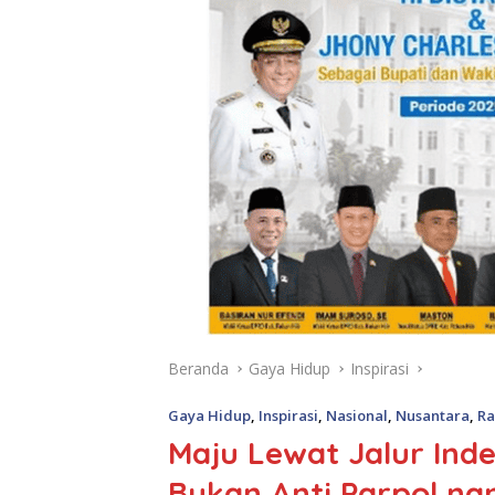
Beranda
Gaya Hidup
Inspirasi
Gaya Hidup
,
Inspirasi
,
Nasional
,
Nusantara
,
R
Maju Lewat Jalur Ind
Bukan Anti Parpol n