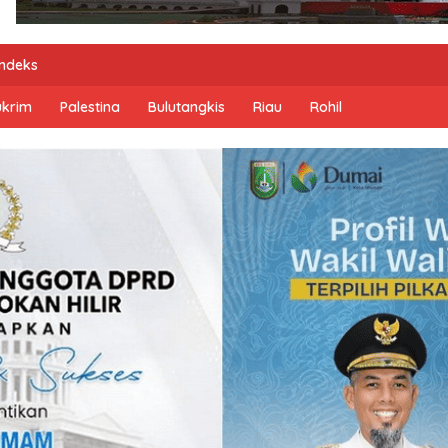
Indeks
ukrim
Palestina
Bulutangkis
Riau
Rohil