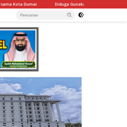
a Gunakan Fasilitas Negara Tanpa Izin DPMPTSP, Usaha Latiha