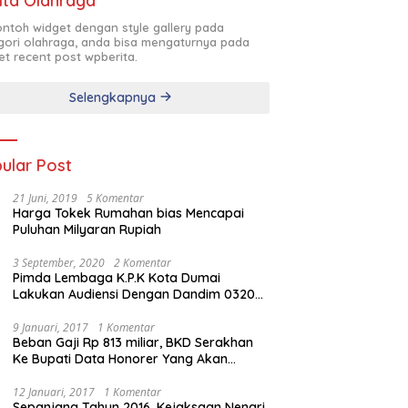
ita Olahraga
contoh widget dengan style gallery pada
gori olahraga, anda bisa mengaturnya pada
et recent post wpberita.
Selengkapnya
ular Post
21 Juni, 2019
5 Komentar
Harga Tokek Rumahan bias Mencapai
Puluhan Milyaran Rupiah
3 September, 2020
2 Komentar
Pimda Lembaga K.P.K Kota Dumai
Lakukan Audiensi Dengan Dandim 0320
Dumai
9 Januari, 2017
1 Komentar
Beban Gaji Rp 813 miliar, BKD Serakhan
Ke Bupati Data Honorer Yang Akan
Diberhentikan
12 Januari, 2017
1 Komentar
Sepanjang Tahun 2016, Kejaksaan Nengri