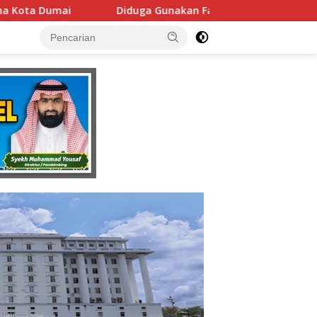
n Fasilitas Negara Tanpa Izin DPMPTSP, Usaha Latihan Mengem