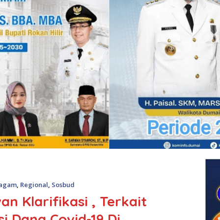
agam
,
Regional
,
Sosbud
 Klarifikasi , Terkait
i Dana Covid-19 Di