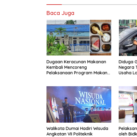
Baca Juga
Dugaan Keracunan Makanan
Diduga G
Kembali Mencoreng
Negara T
Pelaksanaan Program Makan
Usaha L
Bergizi Gratis (MBG) di SPPG
‘Barokah’
Sehat Sejahtera Bersama Kota
Sempat I
Dumai
Walikota Dumai Hadiri Wisuda
Pelaksan
Angkatan VII Politeknik
oleh Bid