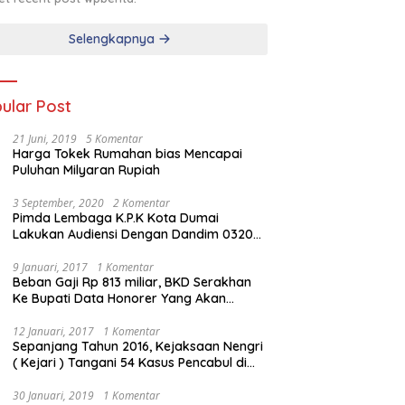
Selengkapnya
ular Post
21 Juni, 2019
5 Komentar
Harga Tokek Rumahan bias Mencapai
Puluhan Milyaran Rupiah
3 September, 2020
2 Komentar
Pimda Lembaga K.P.K Kota Dumai
Lakukan Audiensi Dengan Dandim 0320
Dumai
9 Januari, 2017
1 Komentar
Beban Gaji Rp 813 miliar, BKD Serakhan
Ke Bupati Data Honorer Yang Akan
Diberhentikan
12 Januari, 2017
1 Komentar
Sepanjang Tahun 2016, Kejaksaan Nengri
( Kejari ) Tangani 54 Kasus Pencabul di
Rokan Hilir
30 Januari, 2019
1 Komentar