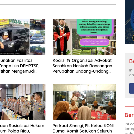
B
unakan Fasilitas
Koalisi 19 Organisasi Advokat
anpa Izin DPMPTSP,
Serahkan Naskah Rancangan
In
atihan Mengemudi
Perubahan Undang-Undang
an
 Disorot, Instruktur
Advokat kepada Kementerian
ntimidasi Wartawan
Hukum RI
Ber
Ini 
aan Sosialisasi Hukum
Perkuat Sinergi, Plt Ketua KONI
kate
kum Polda Riau,
Dumai Komit Satukan Seluruh
widg