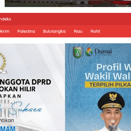
Indeks
ukrim
Palestina
Bulutangkis
Riau
Rohil