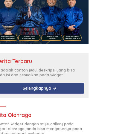
erita Terbaru
i adalah contoh judul deskripsi yang bisa
da isi dan sesuaikan pada widget
Selengkapnya
ita Olahraga
contoh widget dengan style gallery pada
gori olahraga, anda bisa mengaturnya pada
et recent post wpberita.