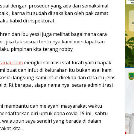
sesuai dengan prosedur yang ada dan semaksimal
ik , karna itu sudah di saksikan oleh pak camat
aku kabid di inspektorat .
hren dan ibu yessi juga melihat bagaimana cara
ini , jika tak sesuai tentu nya kami mendapatkan
laku pimpinan kita terang robby.
tariau.com
mengkonfirmasi staf lurah yaitu bapak
i buat dan infut di kelurahan itu bukan asal kami
sosial langsung kami infut direkap dan data itu jelas
l di Rt berapa , siapa nama nya, secara adminitrasi
emi membantu dan melayani masyarakat waktu
ndaftarkan diri untuk dana covid-19 ini , sabtu
, walaupun saya sendiri yang berada di dalam
akat kita .