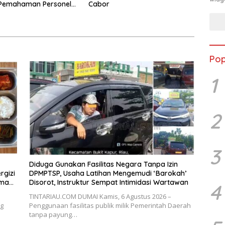
 Pemahaman Personel
Cabor
umai terhadap KUHP,
dan Perubahan UU
an
Pop
1
2
3
Diduga Gunakan Fasilitas Negara Tanpa Izin
gizi
DPMPTSP, Usaha Latihan Mengemudi ‘Barokah’
ama
Disorot, Instruktur Sempat Intimidasi Wartawan
4
TINTARIAU.COM DUMAI Kamis, 6 Agustus 2026 –
g
Penggunaan fasilitas publik milik Pemerintah Daerah
tanpa payung…