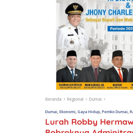
Beranda
Regional
Dumai
Dumai
,
Ekonomi
,
Gaya Hidup
,
Pemko Dumai
,
R
Lurah Robby Hermawan
Bobroknya Adminitras