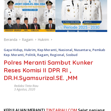
Beranda
Ragam
Hukrim
Gaya Hidup
,
Hukrim
,
Kep Meranti
,
Nasional
,
Nusantara
,
Pemkab
Kep. Meranti
,
Politik
,
Ragam
,
Regional
,
Sosbud
Polres Meranti Sambut Kunker
Reses Komisi II DPR RI ,
DR.H.Syamsurizal.SE. ,MM
Redaksi Tinta Riau
3 Agustus, 2020
KEPULAUAN MERANTI
TINTARIAU.COM
Selat panjang