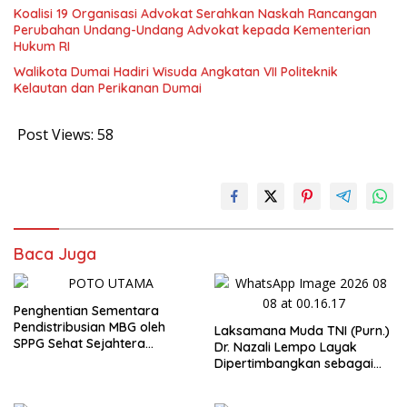
Koalisi 19 Organisasi Advokat Serahkan Naskah Rancangan
Perubahan Undang-Undang Advokat kepada Kementerian
Hukum RI
Walikota Dumai Hadiri Wisuda Angkatan VII Politeknik
Kelautan dan Perikanan Dumai
Post Views:
58
Baca Juga
Penghentian Sementara
Pendistribusian MBG oleh
Laksamana Muda TNI (Purn.)
SPPG Sehat Sejahtera
Dr. Nazali Lempo Layak
Bersama Pasca-Insiden
Dipertimbangkan sebagai
Dugaan Keracunan di Dumai
Jaksa Agung: Tegas,
Berintegritas, dan Tidak