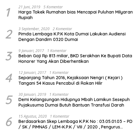
1
21 Juni, 2019
5 Komentar
Harga Tokek Rumahan bias Mencapai Puluhan Milyaran
Rupiah
2
3 September, 2020
2 Komentar
Pimda Lembaga K.P.K Kota Dumai Lakukan Audiensi
Dengan Dandim 0320 Dumai
3
9 Januari, 2017
1 Komentar
Beban Gaji Rp 813 miliar, BKD Serakhan Ke Bupati Data
Honorer Yang Akan Diberhentikan
4
12 Januari, 2017
1 Komentar
Sepanjang Tahun 2016, Kejaksaan Nengri ( Kejari )
Tangani 54 Kasus Pencabul di Rokan Hilir
5
30 Januari, 2019
1 Komentar
Demi Kelangsungan Hidupnya Mbah Lamikun Sesepuh
Pujakusuma Dumai Butuh Bantuan Transfusi Darah
6
15 Agustus, 2020
1 Komentar
Berdasarkan Skep Lembaga K.P.K No : 03.05.01.03 – PD
/ SK / PIMNAS / LEM-K.P.K / VIII / 2020 , Pengurus
Pimda Lembaga K.P.K Dumai Terbentuk