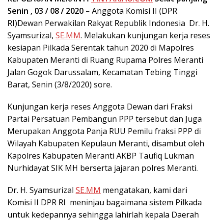
Senin , 03 / 08 / 2020
– Anggota Komisi II (DPR
RI)Dewan Perwakilan Rakyat Republik Indonesia Dr. H.
Syamsurizal,
SE.MM
. Melakukan kunjungan kerja reses
kesiapan Pilkada Serentak tahun 2020 di Mapolres
Kabupaten Meranti di Ruang Rupama Polres Meranti
Jalan Gogok Darussalam, Kecamatan Tebing Tinggi
Barat, Senin (3/8/2020) sore.
Kunjungan kerja reses Anggota Dewan dari Fraksi
Partai Persatuan Pembangun PPP tersebut dan Juga
Merupakan Anggota Panja RUU Pemilu fraksi PPP di
Wilayah Kabupaten Kepulaun Meranti, disambut oleh
Kapolres Kabupaten Meranti AKBP Taufiq Lukman
Nurhidayat SIK MH berserta jajaran polres Meranti.
Dr. H. Syamsurizal
SE.MM
mengatakan, kami dari
Komisi II DPR RI meninjau bagaimana sistem Pilkada
untuk kedepannya sehingga lahirlah kepala Daerah