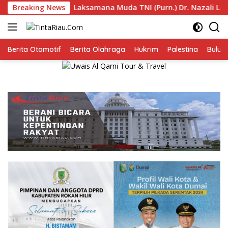
Langsung
Laksamana Muda TNI (Purn.) Dr. Nazali Lempo Layak Diper
Breaking News
ke
konten
Berita Otomotif
Berita Olahraga
Hukrim
Palestina
Bulut