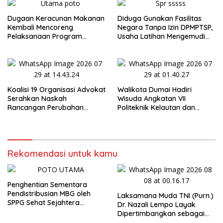
Berkompromi terhadap
Penegakan Hukum
Dugaan Keracunan Makanan
Diduga Gunakan Fasilitas
Kembali Mencoreng
Negara Tanpa Izin DPMPTSP,
Pelaksanaan Program
Usaha Latihan Mengemudi
Makan Bergizi Gratis (MBG)
‘Barokah’ Disorot, Instruktur
di SPPG Sehat Sejahtera
Sempat Intimidasi Wartawan
Bersama Kota Dumai
Koalisi 19 Organisasi Advokat
Walikota Dumai Hadiri
Serahkan Naskah
Wisuda Angkatan VII
Rancangan Perubahan
Politeknik Kelautan dan
Undang-Undang Advokat
Perikanan Dumai
kepada Kementerian Hukum
RI
Rekomendasi untuk kamu
Penghentian Sementara
Pendistribusian MBG oleh
Laksamana Muda TNI (Purn.)
SPPG Sehat Sejahtera
Dr. Nazali Lempo Layak
Bersama Pasca-Insiden
Dipertimbangkan sebagai
Dugaan Keracunan di Dumai
Jaksa Agung: Tegas,