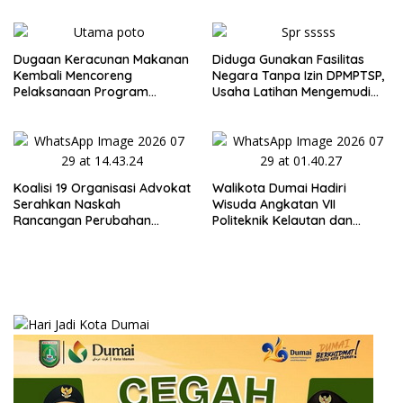
Berintegritas, dan Tidak
Berkompromi terhadap
Penegakan Hukum
Dugaan Keracunan Makanan
Diduga Gunakan Fasilitas
Kembali Mencoreng
Negara Tanpa Izin DPMPTSP,
Pelaksanaan Program
Usaha Latihan Mengemudi
Makan Bergizi Gratis (MBG)
‘Barokah’ Disorot, Instruktur
di SPPG Sehat Sejahtera
Sempat Intimidasi Wartawan
Bersama Kota Dumai
Koalisi 19 Organisasi Advokat
Walikota Dumai Hadiri
Serahkan Naskah
Wisuda Angkatan VII
Rancangan Perubahan
Politeknik Kelautan dan
Undang-Undang Advokat
Perikanan Dumai
kepada Kementerian Hukum
RI