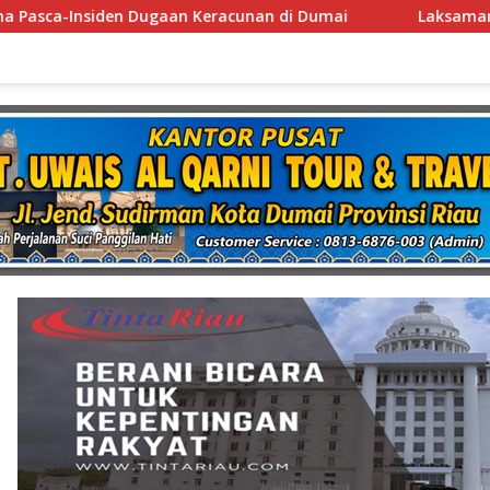
 Dumai
Laksamana Muda TNI (Purn.) Dr. Nazali Lempo 