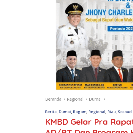
Beranda
Regional
Dumai
Berita
,
Dumai
,
Ragam
,
Regional
,
Riau
,
Sosbud
KMBD Gelar Pra Rapa
AD/RT Dan Program K