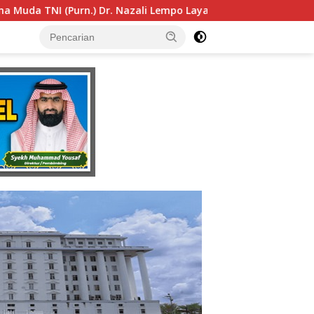
Layak Dipertimbangkan sebagai Jaksa Agung: Tegas, Berintegr