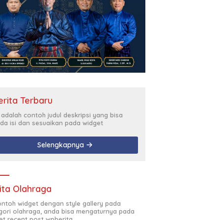
erita Terbaru
i adalah contoh judul deskripsi yang bisa
da isi dan sesuaikan pada widget
Selengkapnya
ita Olahraga
contoh widget dengan style gallery pada
gori olahraga, anda bisa mengaturnya pada
et recent post wpberita.