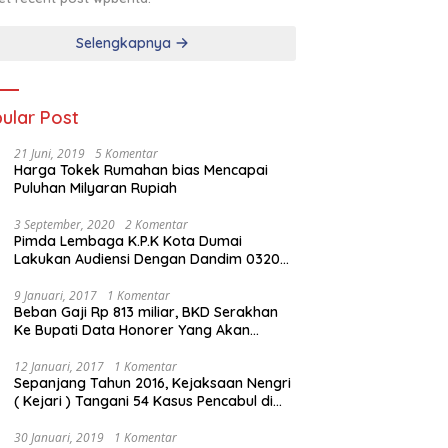
Selengkapnya
ular Post
21 Juni, 2019
5 Komentar
Harga Tokek Rumahan bias Mencapai
Puluhan Milyaran Rupiah
3 September, 2020
2 Komentar
Pimda Lembaga K.P.K Kota Dumai
Lakukan Audiensi Dengan Dandim 0320
Dumai
9 Januari, 2017
1 Komentar
Beban Gaji Rp 813 miliar, BKD Serakhan
Ke Bupati Data Honorer Yang Akan
Diberhentikan
12 Januari, 2017
1 Komentar
Sepanjang Tahun 2016, Kejaksaan Nengri
( Kejari ) Tangani 54 Kasus Pencabul di
Rokan Hilir
30 Januari, 2019
1 Komentar