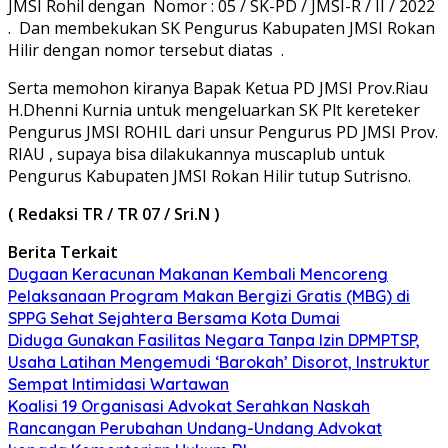
JMSI Rohil dengan Nomor : 05 / SK-PD / JMSI-R / II / 2022
. Dan membekukan SK Pengurus Kabupaten JMSI Rokan
Hilir dengan nomor tersebut diatas .
Serta memohon kiranya Bapak Ketua PD JMSI Prov.Riau
H.Dhenni Kurnia untuk mengeluarkan SK Plt kereteker
Pengurus JMSI ROHIL dari unsur Pengurus PD JMSI Prov.
RIAU , supaya bisa dilakukannya muscaplub untuk
Pengurus Kabupaten JMSI Rokan Hilir tutup Sutrisno.
( Redaksi TR / TR 07 / Sri.N )
Berita Terkait
Dugaan Keracunan Makanan Kembali Mencoreng
Pelaksanaan Program Makan Bergizi Gratis (MBG) di
SPPG Sehat Sejahtera Bersama Kota Dumai
Diduga Gunakan Fasilitas Negara Tanpa Izin DPMPTSP,
Usaha Latihan Mengemudi ‘Barokah’ Disorot, Instruktur
Sempat Intimidasi Wartawan
Koalisi 19 Organisasi Advokat Serahkan Naskah
Rancangan Perubahan Undang-Undang Advokat