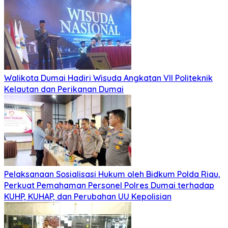
Walikota Dumai Hadiri Wisuda Angkatan VII Politeknik
Kelautan dan Perikanan Dumai
Pelaksanaan Sosialisasi Hukum oleh Bidkum Polda Riau,
Perkuat Pemahaman Personel Polres Dumai terhadap
KUHP, KUHAP, dan Perubahan UU Kepolisian