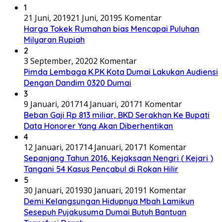
1
21 Juni, 2019
21 Juni, 2019
5 Komentar
Harga Tokek Rumahan bias Mencapai Puluhan
Milyaran Rupiah
2
3 September, 2020
2 Komentar
Pimda Lembaga K.P.K Kota Dumai Lakukan Audiensi
Dengan Dandim 0320 Dumai
3
9 Januari, 2017
14 Januari, 2017
1 Komentar
Beban Gaji Rp 813 miliar, BKD Serakhan Ke Bupati
Data Honorer Yang Akan Diberhentikan
4
12 Januari, 2017
14 Januari, 2017
1 Komentar
Sepanjang Tahun 2016, Kejaksaan Nengri ( Kejari )
Tangani 54 Kasus Pencabul di Rokan Hilir
5
30 Januari, 2019
30 Januari, 2019
1 Komentar
Demi Kelangsungan Hidupnya Mbah Lamikun
Sesepuh Pujakusuma Dumai Butuh Bantuan