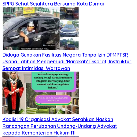
SPPG Sehat Sejahtera Bersama Kota Dumai
Diduga Gunakan Fasilitas Negara Tanpa Izin DPMPTSP,
Usaha Latihan Mengemudi ‘Barokah’ Disorot, Instruktur
Sempat Intimidasi Wartawan
Koalisi 19 Organisasi Advokat Serahkan Naskah
Rancangan Perubahan Undang-Undang Advokat
kepada Kementerian Hukum RI