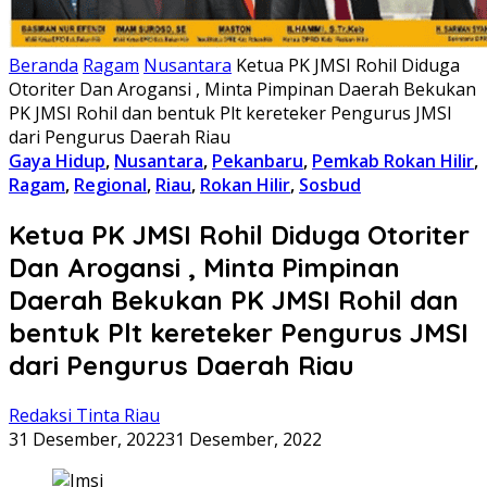
Beranda
Ragam
Nusantara
Ketua PK JMSI Rohil Diduga
Otoriter Dan Arogansi , Minta Pimpinan Daerah Bekukan
PK JMSI Rohil dan bentuk Plt kereteker Pengurus JMSI
dari Pengurus Daerah Riau
Gaya Hidup
,
Nusantara
,
Pekanbaru
,
Pemkab Rokan Hilir
,
Ragam
,
Regional
,
Riau
,
Rokan Hilir
,
Sosbud
Ketua PK JMSI Rohil Diduga Otoriter
Dan Arogansi , Minta Pimpinan
Daerah Bekukan PK JMSI Rohil dan
bentuk Plt kereteker Pengurus JMSI
dari Pengurus Daerah Riau
Redaksi Tinta Riau
31 Desember, 2022
31 Desember, 2022