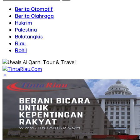
Berita Otomotif
Berita Olahraga
Hukrim
Palestina
Bulutangkis
Riau
Rohil