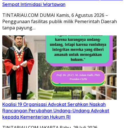
Sempat Intimidasi Wartawan
TINTARIAU.COM DUMAI Kamis, 6 Agustus 2026 –
Penggunaan fasilitas publik milik Pemerintah Daerah
tanpa payung…
Koalisi 19 Organisasi Advokat Serahkan Naskah
Rancangan Perubahan Undang-Undang Advokat
kepada Kementerian Hukum RI
TINTARIAU.COM JAKARTA Rabu, 29 Juli 2026 –