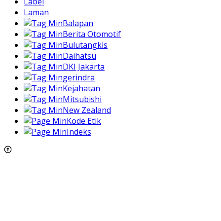
Label
Laman
Balapan
Berita Otomotif
Bulutangkis
Daihatsu
DKI Jakarta
gerindra
Kejahatan
Mitsubishi
New Zealand
Kode Etik
Indeks