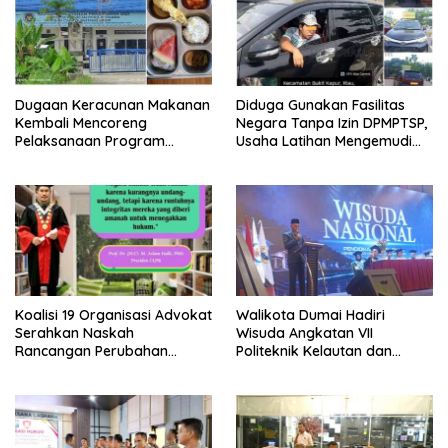
Dugaan Keracunan Makanan
Diduga Gunakan Fasilitas
Kembali Mencoreng
Negara Tanpa Izin DPMPTSP,
Pelaksanaan Program
Usaha Latihan Mengemudi
Makan Bergizi Gratis (MBG)
‘Barokah’ Disorot, Instruktur
di SPPG Sehat Sejahtera
Sempat Intimidasi Wartawan
Bersama Kota Dumai
Koalisi 19 Organisasi Advokat
Walikota Dumai Hadiri
Serahkan Naskah
Wisuda Angkatan VII
Rancangan Perubahan
Politeknik Kelautan dan
Undang-Undang Advokat
Perikanan Dumai
kepada Kementerian Hukum
RI