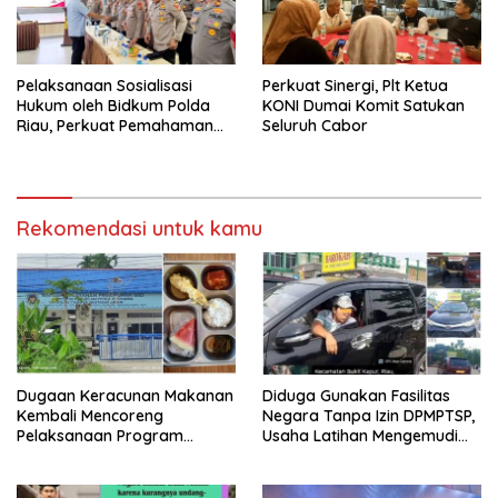
Pelaksanaan Sosialisasi
Perkuat Sinergi, Plt Ketua
Hukum oleh Bidkum Polda
KONI Dumai Komit Satukan
Riau, Perkuat Pemahaman
Seluruh Cabor
Personel Polres Dumai
terhadap KUHP, KUHAP, dan
Perubahan UU Kepolisian
Rekomendasi untuk kamu
Dugaan Keracunan Makanan
Diduga Gunakan Fasilitas
Kembali Mencoreng
Negara Tanpa Izin DPMPTSP,
Pelaksanaan Program
Usaha Latihan Mengemudi
Makan Bergizi Gratis (MBG)
‘Barokah’ Disorot, Instruktur
di SPPG Sehat Sejahtera
Sempat Intimidasi Wartawan
Bersama Kota Dumai