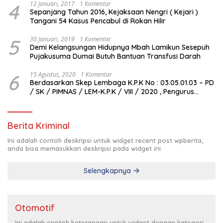
4
12 Januari, 2017
1 Komentar
Sepanjang Tahun 2016, Kejaksaan Nengri ( Kejari )
Tangani 54 Kasus Pencabul di Rokan Hilir
5
30 Januari, 2019
1 Komentar
Demi Kelangsungan Hidupnya Mbah Lamikun Sesepuh
Pujakusuma Dumai Butuh Bantuan Transfusi Darah
6
15 Agustus, 2020
1 Komentar
Berdasarkan Skep Lembaga K.P.K No : 03.05.01.03 – PD
/ SK / PIMNAS / LEM-K.P.K / VIII / 2020 , Pengurus
Pimda Lembaga K.P.K Dumai Terbentuk
Berita Kriminal
Ini adalah contoh deskripsi untuk widget recent post wpberita,
anda bisa memasukkan deskripsi pada widget ini.
Selengkapnya
Otomotif
Ini adalah contoh keterangan untuk widget dengan kategori