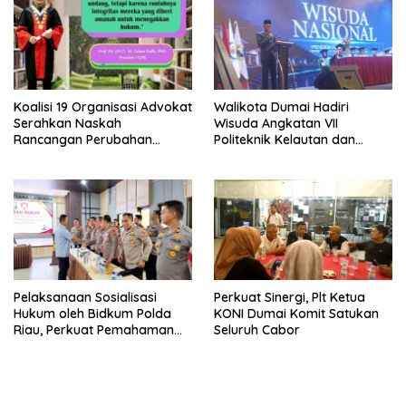
Koalisi 19 Organisasi Advokat
Walikota Dumai Hadiri
Serahkan Naskah
Wisuda Angkatan VII
Rancangan Perubahan
Politeknik Kelautan dan
Undang-Undang Advokat
Perikanan Dumai
kepada Kementerian Hukum
RI
Pelaksanaan Sosialisasi
Perkuat Sinergi, Plt Ketua
Hukum oleh Bidkum Polda
KONI Dumai Komit Satukan
Riau, Perkuat Pemahaman
Seluruh Cabor
Personel Polres Dumai
terhadap KUHP, KUHAP, dan
Perubahan UU Kepolisian