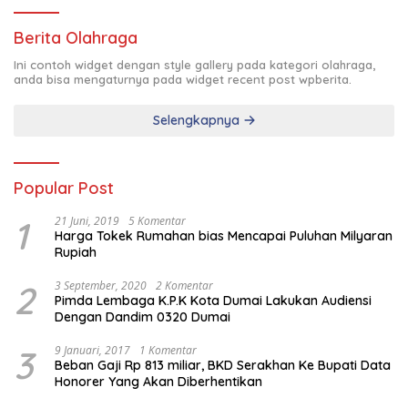
Berita Olahraga
Ini contoh widget dengan style gallery pada kategori olahraga,
anda bisa mengaturnya pada widget recent post wpberita.
Selengkapnya
Popular Post
1
21 Juni, 2019
5 Komentar
Harga Tokek Rumahan bias Mencapai Puluhan Milyaran
Rupiah
2
3 September, 2020
2 Komentar
Pimda Lembaga K.P.K Kota Dumai Lakukan Audiensi
Dengan Dandim 0320 Dumai
3
9 Januari, 2017
1 Komentar
Beban Gaji Rp 813 miliar, BKD Serakhan Ke Bupati Data
Honorer Yang Akan Diberhentikan