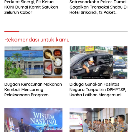
Perkuat Sinergi, Plt Ketua
Satresnarkoba Polres Dumai
KONI Dumai Komit Satukan
Gagalkan Transaksi Shabu Di
Seluruh Cabor
Hotel Srikandi, 12 Paket
Shabu Berhasil Diamankan
Rekomendasi untuk kamu
Dugaan Keracunan Makanan
Diduga Gunakan Fasilitas
Kembali Mencoreng
Negara Tanpa Izin DPMPTSP,
Pelaksanaan Program
Usaha Latihan Mengemudi
Makan Bergizi Gratis (MBG)
‘Barokah’ Disorot, Instruktur
di SPPG Sehat Sejahtera
Sempat Intimidasi Wartawan
Bersama Kota Dumai