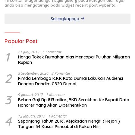
Ini contoh widget dengan style gallery pada kategori olahraga,
anda bisa mengaturnya pada widget recent post wpberita.
Selengkapnya
Popular Post
1
21 Juni, 2019
5 Komentar
Harga Tokek Rumahan bias Mencapai Puluhan Milyaran
Rupiah
2
3 September, 2020
2 Komentar
Pimda Lembaga K.P.K Kota Dumai Lakukan Audiensi
Dengan Dandim 0320 Dumai
3
9 Januari, 2017
1 Komentar
Beban Gaji Rp 813 miliar, BKD Serakhan Ke Bupati Data
Honorer Yang Akan Diberhentikan
4
12 Januari, 2017
1 Komentar
Sepanjang Tahun 2016, Kejaksaan Nengri ( Kejari )
Tangani 54 Kasus Pencabul di Rokan Hilir