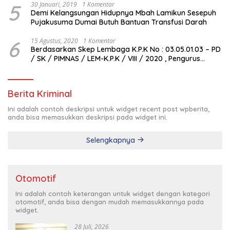
5
30 Januari, 2019
1 Komentar
Demi Kelangsungan Hidupnya Mbah Lamikun Sesepuh
Pujakusuma Dumai Butuh Bantuan Transfusi Darah
6
15 Agustus, 2020
1 Komentar
Berdasarkan Skep Lembaga K.P.K No : 03.05.01.03 – PD
/ SK / PIMNAS / LEM-K.P.K / VIII / 2020 , Pengurus
Pimda Lembaga K.P.K Dumai Terbentuk
Berita Kriminal
Ini adalah contoh deskripsi untuk widget recent post wpberita,
anda bisa memasukkan deskripsi pada widget ini.
Selengkapnya
Otomotif
Ini adalah contoh keterangan untuk widget dengan kategori
otomotif, anda bisa dengan mudah memasukkannya pada
widget.
28 Juli, 2026