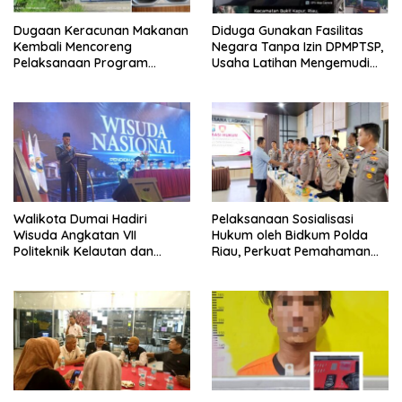
Dugaan Keracunan Makanan
Diduga Gunakan Fasilitas
Kembali Mencoreng
Negara Tanpa Izin DPMPTSP,
Pelaksanaan Program
Usaha Latihan Mengemudi
Makan Bergizi Gratis (MBG)
‘Barokah’ Disorot, Instruktur
di SPPG Sehat Sejahtera
Sempat Intimidasi Wartawan
Bersama Kota Dumai
Walikota Dumai Hadiri
Pelaksanaan Sosialisasi
Wisuda Angkatan VII
Hukum oleh Bidkum Polda
Politeknik Kelautan dan
Riau, Perkuat Pemahaman
Perikanan Dumai
Personel Polres Dumai
terhadap KUHP, KUHAP, dan
Perubahan UU Kepolisian