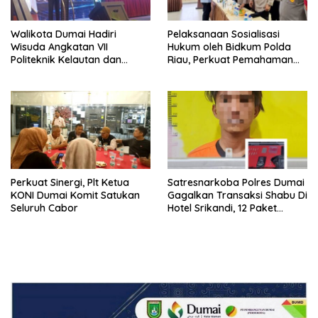
Walikota Dumai Hadiri
Pelaksanaan Sosialisasi
Wisuda Angkatan VII
Hukum oleh Bidkum Polda
Politeknik Kelautan dan
Riau, Perkuat Pemahaman
Perikanan Dumai
Personel Polres Dumai
terhadap KUHP, KUHAP, dan
Perubahan UU Kepolisian
Perkuat Sinergi, Plt Ketua
Satresnarkoba Polres Dumai
KONI Dumai Komit Satukan
Gagalkan Transaksi Shabu Di
Seluruh Cabor
Hotel Srikandi, 12 Paket
Shabu Berhasil Diamankan