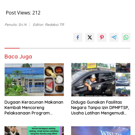
Post Views:
212
Penulis: Sri.N
Editor: Redaksi TR
Baca Juga
Dugaan Keracunan Makanan
Diduga Gunakan Fasilitas
Kembali Mencoreng
Negara Tanpa Izin DPMPTSP,
Pelaksanaan Program
Usaha Latihan Mengemudi
Makan Bergizi Gratis (MBG)
‘Barokah’ Disorot, Instruktur
di SPPG Sehat Sejahtera
Sempat Intimidasi Wartawan
Bersama Kota Dumai