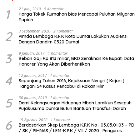
1
21 Juni, 2019
5 Komentar
Harga Tokek Rumahan bias Mencapai Puluhan Milyaran
Rupiah
2
3 September, 2020
2 Komentar
Pimda Lembaga K.P.K Kota Dumai Lakukan Audiensi
Dengan Dandim 0320 Dumai
3
9 Januari, 2017
1 Komentar
Beban Gaji Rp 813 miliar, BKD Serakhan Ke Bupati Data
Honorer Yang Akan Diberhentikan
4
12 Januari, 2017
1 Komentar
Sepanjang Tahun 2016, Kejaksaan Nengri ( Kejari )
Tangani 54 Kasus Pencabul di Rokan Hilir
5
30 Januari, 2019
1 Komentar
Demi Kelangsungan Hidupnya Mbah Lamikun Sesepuh
Pujakusuma Dumai Butuh Bantuan Transfusi Darah
6
15 Agustus, 2020
1 Komentar
Berdasarkan Skep Lembaga K.P.K No : 03.05.01.03 – PD
/ SK / PIMNAS / LEM-K.P.K / VIII / 2020 , Pengurus
Pimda Lembaga K.P.K Dumai Terbentuk