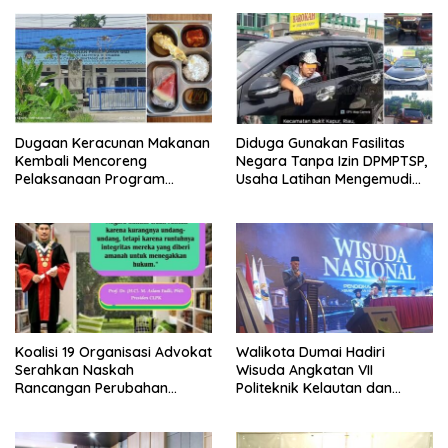
Dugaan Keracunan Makanan
Diduga Gunakan Fasilitas
Kembali Mencoreng
Negara Tanpa Izin DPMPTSP,
Pelaksanaan Program
Usaha Latihan Mengemudi
Makan Bergizi Gratis (MBG)
‘Barokah’ Disorot, Instruktur
di SPPG Sehat Sejahtera
Sempat Intimidasi Wartawan
Bersama Kota Dumai
Koalisi 19 Organisasi Advokat
Walikota Dumai Hadiri
Serahkan Naskah
Wisuda Angkatan VII
Rancangan Perubahan
Politeknik Kelautan dan
Undang-Undang Advokat
Perikanan Dumai
kepada Kementerian Hukum
RI