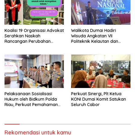
Koalisi 19 Organisasi Advokat
Walikota Dumai Hadiri
Serahkan Naskah
Wisuda Angkatan VII
Rancangan Perubahan
Politeknik Kelautan dan
Undang-Undang Advokat
Perikanan Dumai
kepada Kementerian Hukum
RI
Pelaksanaan Sosialisasi
Perkuat Sinergi, Plt Ketua
Hukum oleh Bidkum Polda
KONI Dumai Komit Satukan
Riau, Perkuat Pemahaman
Seluruh Cabor
Personel Polres Dumai
terhadap KUHP, KUHAP, dan
Perubahan UU Kepolisian
Rekomendasi untuk kamu