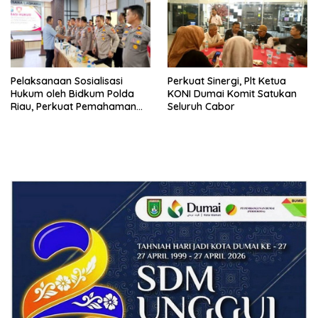
Pelaksanaan Sosialisasi
Perkuat Sinergi, Plt Ketua
Hukum oleh Bidkum Polda
KONI Dumai Komit Satukan
Riau, Perkuat Pemahaman
Seluruh Cabor
Personel Polres Dumai
terhadap KUHP, KUHAP, dan
Perubahan UU Kepolisian