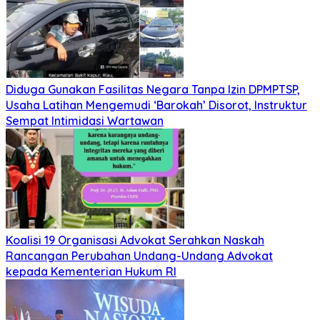
Diduga Gunakan Fasilitas Negara Tanpa Izin DPMPTSP,
Usaha Latihan Mengemudi ‘Barokah’ Disorot, Instruktur
Sempat Intimidasi Wartawan
Koalisi 19 Organisasi Advokat Serahkan Naskah
Rancangan Perubahan Undang-Undang Advokat
kepada Kementerian Hukum RI