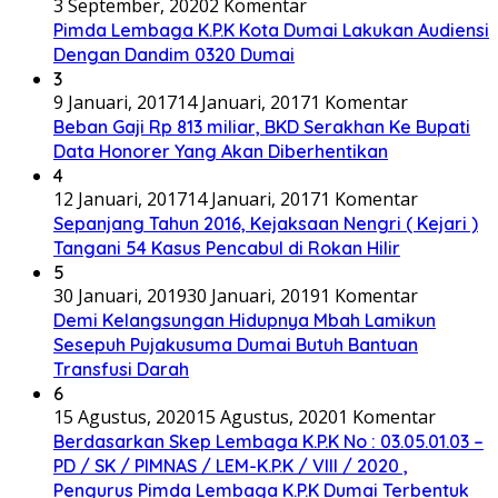
3 September, 2020
2 Komentar
Pimda Lembaga K.P.K Kota Dumai Lakukan Audiensi
Dengan Dandim 0320 Dumai
3
9 Januari, 2017
14 Januari, 2017
1 Komentar
Beban Gaji Rp 813 miliar, BKD Serakhan Ke Bupati
Data Honorer Yang Akan Diberhentikan
4
12 Januari, 2017
14 Januari, 2017
1 Komentar
Sepanjang Tahun 2016, Kejaksaan Nengri ( Kejari )
Tangani 54 Kasus Pencabul di Rokan Hilir
5
30 Januari, 2019
30 Januari, 2019
1 Komentar
Demi Kelangsungan Hidupnya Mbah Lamikun
Sesepuh Pujakusuma Dumai Butuh Bantuan
Transfusi Darah
6
15 Agustus, 2020
15 Agustus, 2020
1 Komentar
Berdasarkan Skep Lembaga K.P.K No : 03.05.01.03 –
PD / SK / PIMNAS / LEM-K.P.K / VIII / 2020 ,
Pengurus Pimda Lembaga K.P.K Dumai Terbentuk