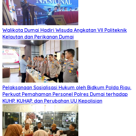
Walikota Dumai Hadiri Wisuda Angkatan VII Politeknik
Kelautan dan Perikanan Dumai
Pelaksanaan Sosialisasi Hukum oleh Bidkum Polda Riau,
Perkuat Pemahaman Personel Polres Dumai terhadap
KUHP, KUHAP, dan Perubahan UU Kepolisian