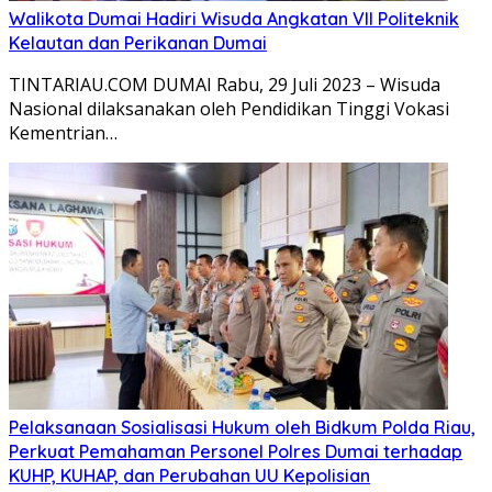
Walikota Dumai Hadiri Wisuda Angkatan VII Politeknik
Kelautan dan Perikanan Dumai
TINTARIAU.COM DUMAI Rabu, 29 Juli 2023 – Wisuda
Nasional dilaksanakan oleh Pendidikan Tinggi Vokasi
Kementrian…
Pelaksanaan Sosialisasi Hukum oleh Bidkum Polda Riau,
Perkuat Pemahaman Personel Polres Dumai terhadap
KUHP, KUHAP, dan Perubahan UU Kepolisian