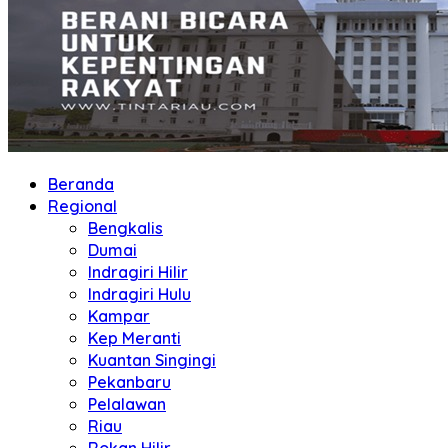
Beranda
Regional
Bengkalis
Dumai
Indragiri Hilir
Indragiri Hulu
Kampar
Kep Meranti
Kuantan Singingi
Pekanbaru
Pelalawan
Riau