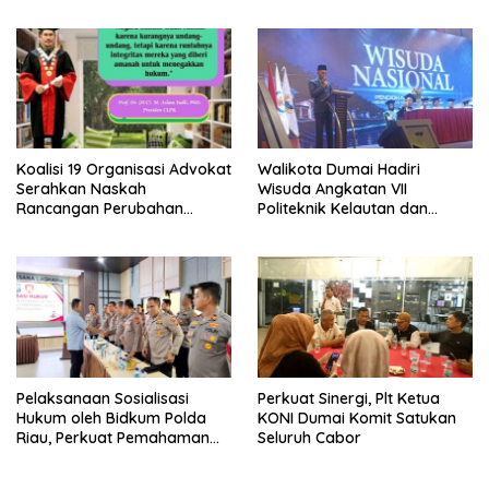
di SPPG Sehat Sejahtera
Sempat Intimidasi Wartawan
Bersama Kota Dumai
Koalisi 19 Organisasi Advokat
Walikota Dumai Hadiri
Serahkan Naskah
Wisuda Angkatan VII
Rancangan Perubahan
Politeknik Kelautan dan
Undang-Undang Advokat
Perikanan Dumai
kepada Kementerian Hukum
RI
Pelaksanaan Sosialisasi
Perkuat Sinergi, Plt Ketua
Hukum oleh Bidkum Polda
KONI Dumai Komit Satukan
Riau, Perkuat Pemahaman
Seluruh Cabor
Personel Polres Dumai
terhadap KUHP, KUHAP, dan