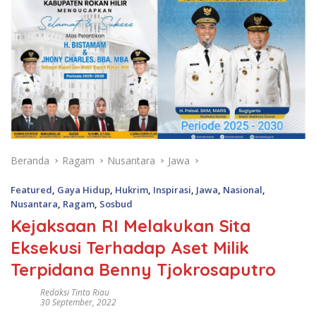
Beranda
Ragam
Nusantara
Jawa
Featured
,
Gaya Hidup
,
Hukrim
,
Inspirasi
,
Jawa
,
Nasional
,
Nusantara
,
Ragam
,
Sosbud
Kejaksaan RI Melakukan Sita
Eksekusi Terhadap Aset Milik
Terpidana Benny Tjokrosaputro
Redaksi Tinta Riau
30 September, 2022