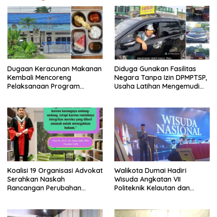
Dugaan Keracunan Makanan
Diduga Gunakan Fasilitas
Kembali Mencoreng
Negara Tanpa Izin DPMPTSP,
Pelaksanaan Program
Usaha Latihan Mengemudi
Makan Bergizi Gratis (MBG)
‘Barokah’ Disorot, Instruktur
di SPPG Sehat Sejahtera
Sempat Intimidasi Wartawan
Bersama Kota Dumai
Koalisi 19 Organisasi Advokat
Walikota Dumai Hadiri
Serahkan Naskah
Wisuda Angkatan VII
Rancangan Perubahan
Politeknik Kelautan dan
Undang-Undang Advokat
Perikanan Dumai
kepada Kementerian Hukum
RI