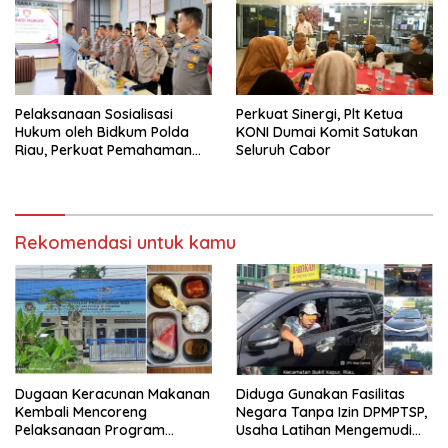
Pelaksanaan Sosialisasi
Perkuat Sinergi, Plt Ketua
Hukum oleh Bidkum Polda
KONI Dumai Komit Satukan
Riau, Perkuat Pemahaman
Seluruh Cabor
Personel Polres Dumai
terhadap KUHP, KUHAP, dan
Perubahan UU Kepolisian
Rekomendasi untuk kamu
Dugaan Keracunan Makanan
Diduga Gunakan Fasilitas
Kembali Mencoreng
Negara Tanpa Izin DPMPTSP,
Pelaksanaan Program
Usaha Latihan Mengemudi
Makan Bergizi Gratis (MBG)
‘Barokah’ Disorot, Instruktur