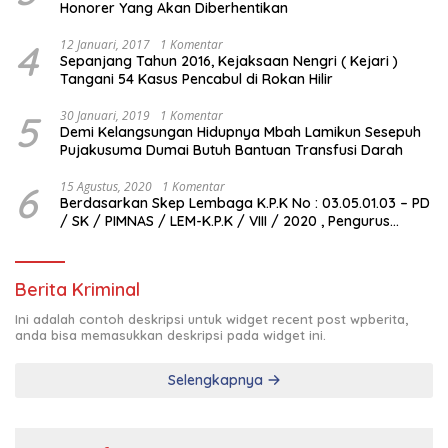
Honorer Yang Akan Diberhentikan
4
12 Januari, 2017
1 Komentar
Sepanjang Tahun 2016, Kejaksaan Nengri ( Kejari )
Tangani 54 Kasus Pencabul di Rokan Hilir
5
30 Januari, 2019
1 Komentar
Demi Kelangsungan Hidupnya Mbah Lamikun Sesepuh
Pujakusuma Dumai Butuh Bantuan Transfusi Darah
6
15 Agustus, 2020
1 Komentar
Berdasarkan Skep Lembaga K.P.K No : 03.05.01.03 – PD
/ SK / PIMNAS / LEM-K.P.K / VIII / 2020 , Pengurus
Pimda Lembaga K.P.K Dumai Terbentuk
Berita Kriminal
Ini adalah contoh deskripsi untuk widget recent post wpberita,
anda bisa memasukkan deskripsi pada widget ini.
Selengkapnya