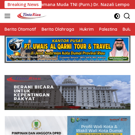
Langsung
uda TNI (Purn.) Dr. Nazali Lempo Layak Dipertimbangkan seba
Breaking News
ke
konten
Berita Otomotif
Berita Olahraga
Hukrim
Palestina
Bulut