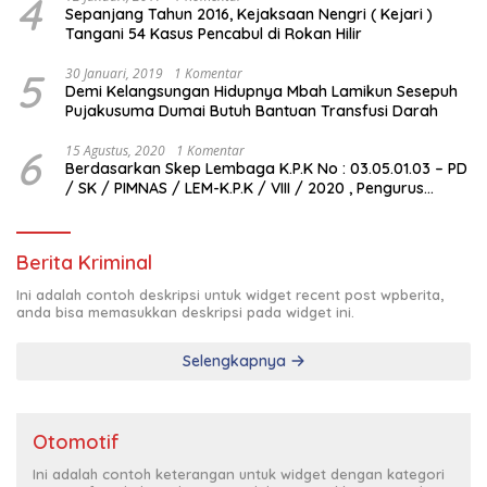
4
Sepanjang Tahun 2016, Kejaksaan Nengri ( Kejari )
Tangani 54 Kasus Pencabul di Rokan Hilir
5
30 Januari, 2019
1 Komentar
Demi Kelangsungan Hidupnya Mbah Lamikun Sesepuh
Pujakusuma Dumai Butuh Bantuan Transfusi Darah
6
15 Agustus, 2020
1 Komentar
Berdasarkan Skep Lembaga K.P.K No : 03.05.01.03 – PD
/ SK / PIMNAS / LEM-K.P.K / VIII / 2020 , Pengurus
Pimda Lembaga K.P.K Dumai Terbentuk
Berita Kriminal
Ini adalah contoh deskripsi untuk widget recent post wpberita,
anda bisa memasukkan deskripsi pada widget ini.
Selengkapnya
Otomotif
Ini adalah contoh keterangan untuk widget dengan kategori