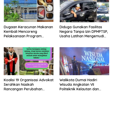
Penegakan Hukum
Dugaan Keracunan Makanan
Diduga Gunakan Fasilitas
Kembali Mencoreng
Negara Tanpa Izin DPMPTSP,
Pelaksanaan Program
Usaha Latihan Mengemudi
Makan Bergizi Gratis (MBG)
‘Barokah’ Disorot, Instruktur
di SPPG Sehat Sejahtera
Sempat Intimidasi Wartawan
Bersama Kota Dumai
Koalisi 19 Organisasi Advokat
Walikota Dumai Hadiri
Serahkan Naskah
Wisuda Angkatan VII
Rancangan Perubahan
Politeknik Kelautan dan
Undang-Undang Advokat
Perikanan Dumai
kepada Kementerian Hukum
RI