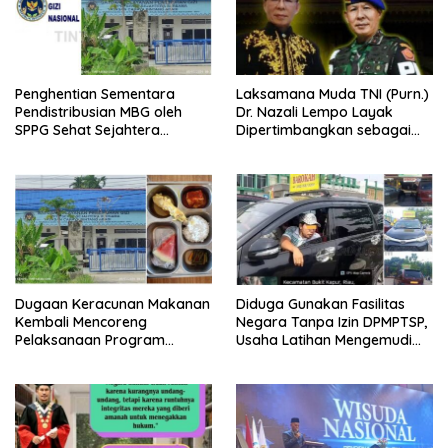
Penghentian Sementara
Laksamana Muda TNI (Purn.)
Pendistribusian MBG oleh
Dr. Nazali Lempo Layak
SPPG Sehat Sejahtera
Dipertimbangkan sebagai
Bersama Pasca-Insiden
Jaksa Agung: Tegas,
Dugaan Keracunan di Dumai
Berintegritas, dan Tidak
Berkompromi terhadap
Penegakan Hukum
Dugaan Keracunan Makanan
Diduga Gunakan Fasilitas
Kembali Mencoreng
Negara Tanpa Izin DPMPTSP,
Pelaksanaan Program
Usaha Latihan Mengemudi
Makan Bergizi Gratis (MBG)
‘Barokah’ Disorot, Instruktur
di SPPG Sehat Sejahtera
Sempat Intimidasi Wartawan
Bersama Kota Dumai