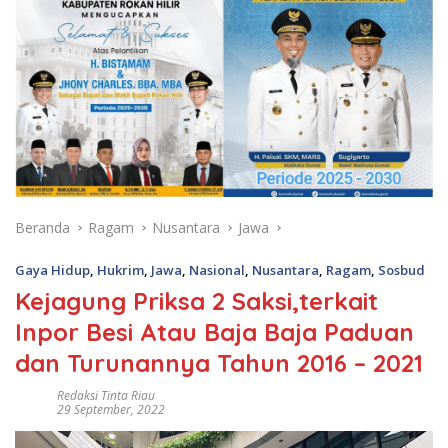
Beranda
Ragam
Nusantara
Jawa
Gaya Hidup
,
Hukrim
,
Jawa
,
Nasional
,
Nusantara
,
Ragam
,
Sosbud
Kejagung Priksa 2 Saksi,terkait
Inpor Besi Atau Baja Baja Paduan
dan Turunannya Tahun 2016 – 2021
Redaksi Tinta Riau
29 September, 2022