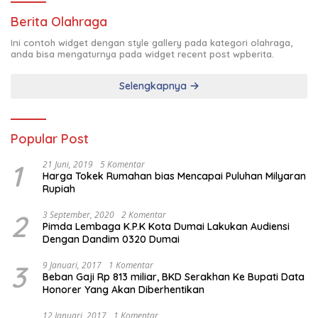
Berita Olahraga
Ini contoh widget dengan style gallery pada kategori olahraga,
anda bisa mengaturnya pada widget recent post wpberita.
Selengkapnya
Popular Post
1
21 Juni, 2019
5 Komentar
Harga Tokek Rumahan bias Mencapai Puluhan Milyaran
Rupiah
2
3 September, 2020
2 Komentar
Pimda Lembaga K.P.K Kota Dumai Lakukan Audiensi
Dengan Dandim 0320 Dumai
3
9 Januari, 2017
1 Komentar
Beban Gaji Rp 813 miliar, BKD Serakhan Ke Bupati Data
Honorer Yang Akan Diberhentikan
12 Januari, 2017
1 Komentar