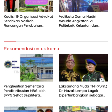
Koalisi 19 Organisasi Advokat
Walikota Dumai Hadiri
Serahkan Naskah
Wisuda Angkatan VII
Rancangan Perubahan
Politeknik Kelautan dan
Undang-Undang Advokat
Perikanan Dumai
kepada Kementerian Hukum
RI
Rekomendasi untuk kamu
Penghentian Sementara
Laksamana Muda TNI (Purn.)
Pendistribusian MBG oleh
Dr. Nazali Lempo Layak
SPPG Sehat Sejahtera
Dipertimbangkan sebagai
Bersama Pasca-Insiden
Jaksa Agung: Tegas,
Dugaan Keracunan di Dumai
Berintegritas, dan Tidak
Berkompromi terhadap