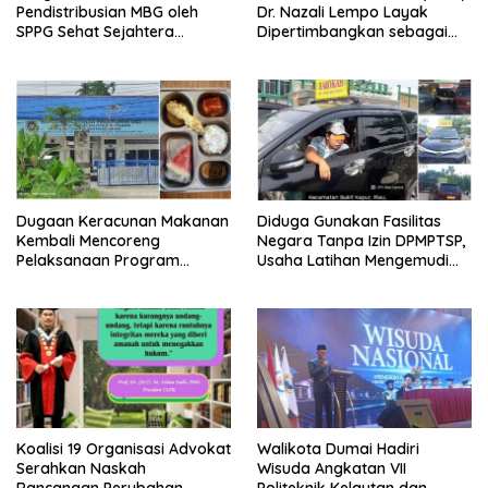
Pendistribusian MBG oleh
Dr. Nazali Lempo Layak
SPPG Sehat Sejahtera
Dipertimbangkan sebagai
Bersama Pasca-Insiden
Jaksa Agung: Tegas,
Dugaan Keracunan di Dumai
Berintegritas, dan Tidak
Berkompromi terhadap
Penegakan Hukum
Dugaan Keracunan Makanan
Diduga Gunakan Fasilitas
Kembali Mencoreng
Negara Tanpa Izin DPMPTSP,
Pelaksanaan Program
Usaha Latihan Mengemudi
Makan Bergizi Gratis (MBG)
‘Barokah’ Disorot, Instruktur
di SPPG Sehat Sejahtera
Sempat Intimidasi Wartawan
Bersama Kota Dumai
Koalisi 19 Organisasi Advokat
Walikota Dumai Hadiri
Serahkan Naskah
Wisuda Angkatan VII