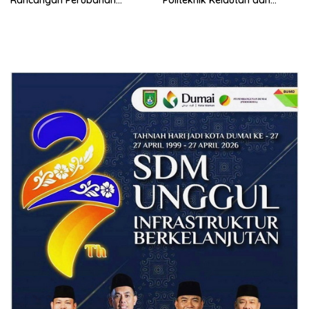
Rancangan Perubahan
Politeknik Kelautan dan
Undang-Undang Advokat
Perikanan Dumai
kepada Kementerian Hukum
RI