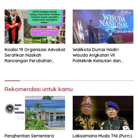
Makan Bergizi Gratis (MBG)
‘Barokah’ Disorot, Instruktur
di SPPG Sehat Sejahtera
Sempat Intimidasi Wartawan
Bersama Kota Dumai
Koalisi 19 Organisasi Advokat
Walikota Dumai Hadiri
Serahkan Naskah
Wisuda Angkatan VII
Rancangan Perubahan
Politeknik Kelautan dan
Undang-Undang Advokat
Perikanan Dumai
kepada Kementerian Hukum
RI
Rekomendasi untuk kamu
Penghentian Sementara
Laksamana Muda TNI (Purn.)