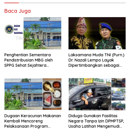
Baca Juga
Penghentian Sementara
Laksamana Muda TNI (Purn.)
Pendistribusian MBG oleh
Dr. Nazali Lempo Layak
SPPG Sehat Sejahtera
Dipertimbangkan sebagai
Bersama Pasca-Insiden
Jaksa Agung: Tegas,
Dugaan Keracunan di Dumai
Berintegritas, dan Tidak
Berkompromi terhadap
Penegakan Hukum
Dugaan Keracunan Makanan
Diduga Gunakan Fasilitas
Kembali Mencoreng
Negara Tanpa Izin DPMPTSP,
Pelaksanaan Program
Usaha Latihan Mengemudi