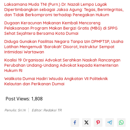
Laksamana Muda TNI (Purn.) Dr. Nazali Lempo Layak
Dipertimbangkan sebagai Jaksa Agung: Tegas, Berintegritas,
dan Tidak Berkompromi terhadap Penegakan Hukum
Dugaan Keracunan Makanan Kembali Mencoreng
Pelaksanaan Program Makan Bergizi Gratis (MBG) di SPPG
Sehat Sejahtera Bersama Kota Dumai
Diduga Gunakan Fasilitas Negara Tanpa Izin DPMPTSP, Usaha
Latihan Mengemudi ‘Barokah’ Disorot, Instruktur Sempat
Intimidasi Wartawan
Koalisi 19 Organisasi Advokat Serahkan Naskah Rancangan
Perubahan Undang-Undang Advokat kepada Kementerian
Hukum RI
Walikota Dumai Hadiri Wisuda Angkatan VII Politeknik
Kelautan dan Perikanan Dumai
Post Views:
1,808
Penulis: Sri.N
Editor: Redaksi TR