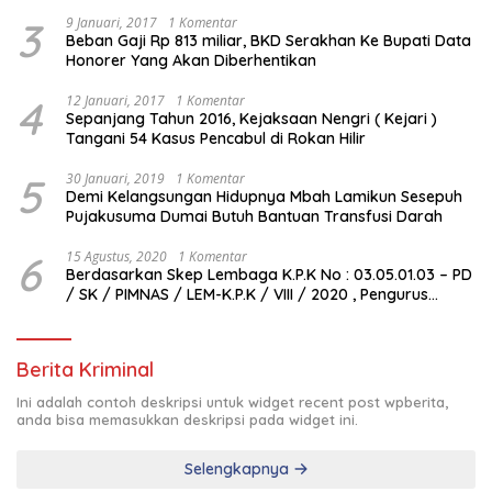
3
9 Januari, 2017
1 Komentar
Beban Gaji Rp 813 miliar, BKD Serakhan Ke Bupati Data
Honorer Yang Akan Diberhentikan
4
12 Januari, 2017
1 Komentar
Sepanjang Tahun 2016, Kejaksaan Nengri ( Kejari )
Tangani 54 Kasus Pencabul di Rokan Hilir
5
30 Januari, 2019
1 Komentar
Demi Kelangsungan Hidupnya Mbah Lamikun Sesepuh
Pujakusuma Dumai Butuh Bantuan Transfusi Darah
6
15 Agustus, 2020
1 Komentar
Berdasarkan Skep Lembaga K.P.K No : 03.05.01.03 – PD
/ SK / PIMNAS / LEM-K.P.K / VIII / 2020 , Pengurus
Pimda Lembaga K.P.K Dumai Terbentuk
Berita Kriminal
Ini adalah contoh deskripsi untuk widget recent post wpberita,
anda bisa memasukkan deskripsi pada widget ini.
Selengkapnya