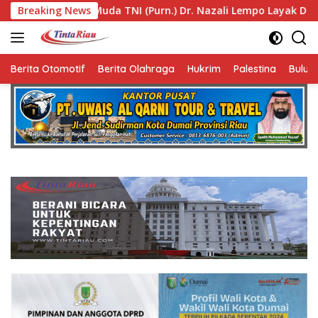
Langsung
.) Dr. Nazali Lempo Layak Dipertimbangkan sebagai Jaksa Agu
Breaking News
ke
konten
Berita Otomotif
Berita Olahraga
Hukrim
Palestina
Bulut