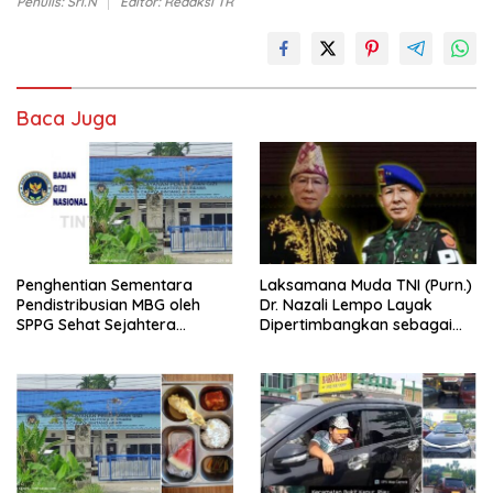
Penulis: Sri.N
Editor: Redaksi TR
Baca Juga
Penghentian Sementara
Laksamana Muda TNI (Purn.)
Pendistribusian MBG oleh
Dr. Nazali Lempo Layak
SPPG Sehat Sejahtera
Dipertimbangkan sebagai
Bersama Pasca-Insiden
Jaksa Agung: Tegas,
Dugaan Keracunan di Dumai
Berintegritas, dan Tidak
Berkompromi terhadap
Penegakan Hukum