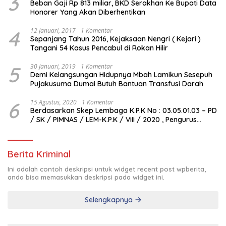
3
Beban Gaji Rp 813 miliar, BKD Serakhan Ke Bupati Data
Honorer Yang Akan Diberhentikan
4
12 Januari, 2017
1 Komentar
Sepanjang Tahun 2016, Kejaksaan Nengri ( Kejari )
Tangani 54 Kasus Pencabul di Rokan Hilir
5
30 Januari, 2019
1 Komentar
Demi Kelangsungan Hidupnya Mbah Lamikun Sesepuh
Pujakusuma Dumai Butuh Bantuan Transfusi Darah
6
15 Agustus, 2020
1 Komentar
Berdasarkan Skep Lembaga K.P.K No : 03.05.01.03 – PD
/ SK / PIMNAS / LEM-K.P.K / VIII / 2020 , Pengurus
Pimda Lembaga K.P.K Dumai Terbentuk
Berita Kriminal
Ini adalah contoh deskripsi untuk widget recent post wpberita,
anda bisa memasukkan deskripsi pada widget ini.
Selengkapnya