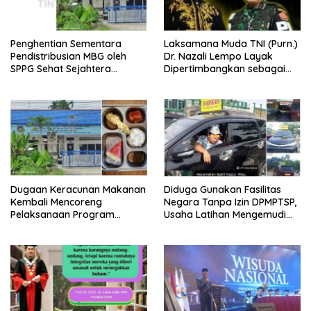
Penghentian Sementara
Laksamana Muda TNI (Purn.)
Pendistribusian MBG oleh
Dr. Nazali Lempo Layak
SPPG Sehat Sejahtera
Dipertimbangkan sebagai
Bersama Pasca-Insiden
Jaksa Agung: Tegas,
Dugaan Keracunan di Dumai
Berintegritas, dan Tidak
Berkompromi terhadap
Penegakan Hukum
Dugaan Keracunan Makanan
Diduga Gunakan Fasilitas
Kembali Mencoreng
Negara Tanpa Izin DPMPTSP,
Pelaksanaan Program
Usaha Latihan Mengemudi
Makan Bergizi Gratis (MBG)
‘Barokah’ Disorot, Instruktur
di SPPG Sehat Sejahtera
Sempat Intimidasi Wartawan
Bersama Kota Dumai