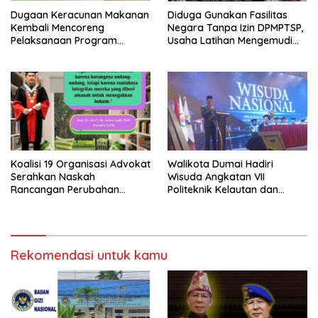
Dugaan Keracunan Makanan
Diduga Gunakan Fasilitas
Kembali Mencoreng
Negara Tanpa Izin DPMPTSP,
Pelaksanaan Program
Usaha Latihan Mengemudi
Makan Bergizi Gratis (MBG)
‘Barokah’ Disorot, Instruktur
di SPPG Sehat Sejahtera
Sempat Intimidasi Wartawan
Bersama Kota Dumai
Koalisi 19 Organisasi Advokat
Walikota Dumai Hadiri
Serahkan Naskah
Wisuda Angkatan VII
Rancangan Perubahan
Politeknik Kelautan dan
Undang-Undang Advokat
Perikanan Dumai
kepada Kementerian Hukum
RI
Rekomendasi untuk kamu