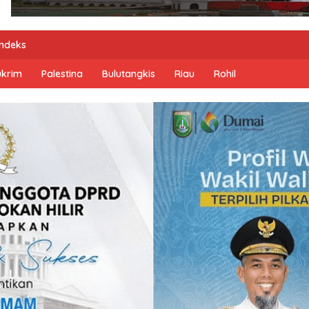
Indeks
ukrim
Palestina
Bulutangkis
Riau
Rohil