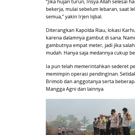
“Jika hujan turun, Insya Allah selesai har
bekerja, mulai sebelum lebaran, saat l
semua,” yakin Irjen Iqbal.
Diterangkan Kapolda Riau, lokasi Karhut
karena dalamnya gambut di sana. Namun
gambutnya empat meter, jadi jika sala
mudah. Hanya saja medannya cukup berat
Ia pun telah memerintahkan sederet pe
memimpin operasi pendinginan. Setida
Brimob dan anggotanya serta beberapa l
Mangga Agni dan lainnya.