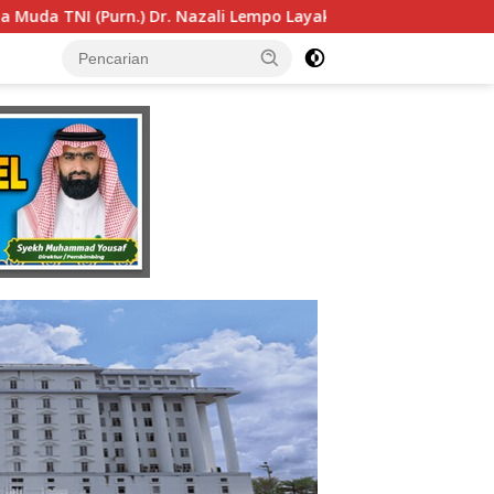
ak Dipertimbangkan sebagai Jaksa Agung: Tegas, Berintegrita