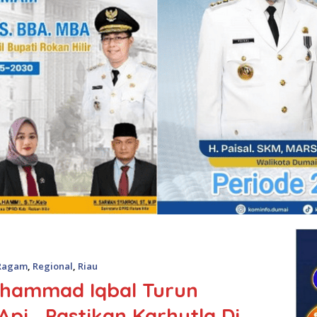
Ragam
,
Regional
,
Riau
ohammad Iqbal Turun
i , Pastikan Karhutla Di