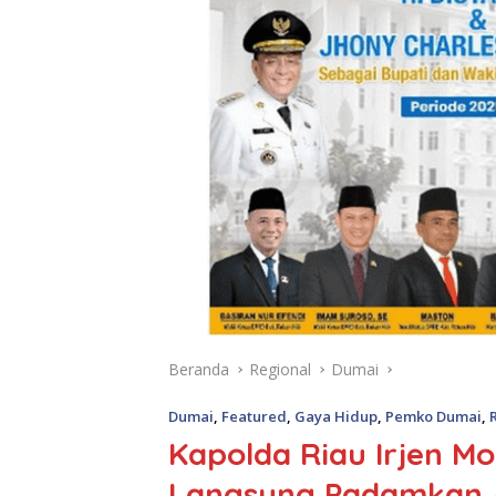
Beranda
Regional
Dumai
Dumai
,
Featured
,
Gaya Hidup
,
Pemko Dumai
,
Kapolda Riau Irjen M
Langsung Padamkan Ap