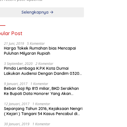
Selengkapnya
ular Post
21 Juni, 2019
5 Komentar
Harga Tokek Rumahan bias Mencapai
Puluhan Milyaran Rupiah
3 September, 2020
2 Komentar
Pimda Lembaga K.P.K Kota Dumai
Lakukan Audiensi Dengan Dandim 0320
Dumai
9 Januari, 2017
1 Komentar
Beban Gaji Rp 813 miliar, BKD Serakhan
Ke Bupati Data Honorer Yang Akan
Diberhentikan
12 Januari, 2017
1 Komentar
Sepanjang Tahun 2016, Kejaksaan Nengri
( Kejari ) Tangani 54 Kasus Pencabul di
Rokan Hilir
30 Januari, 2019
1 Komentar