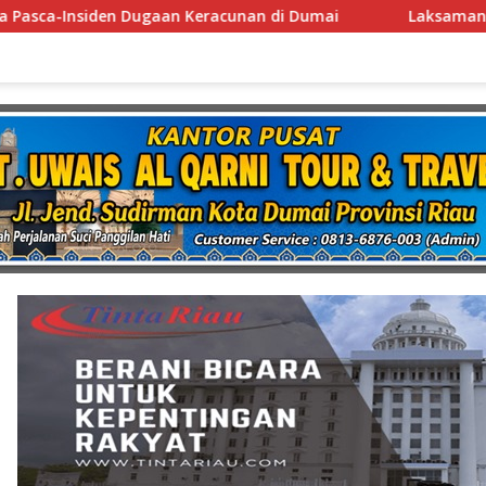
mai
Laksamana Muda TNI (Purn.) Dr. Nazali Lempo Lay