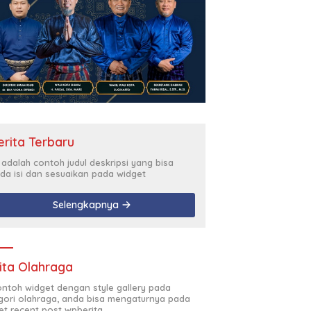
erita Terbaru
i adalah contoh judul deskripsi yang bisa
da isi dan sesuaikan pada widget
Selengkapnya
ita Olahraga
contoh widget dengan style gallery pada
gori olahraga, anda bisa mengaturnya pada
et recent post wpberita.