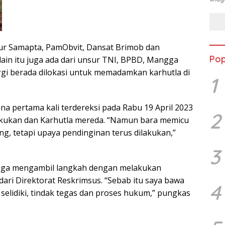
tur Samapta, PamObvit, Dansat Brimob dan
Pop
lain itu juga ada dari unsur TNI, BPBD, Mangga
rgi berada dilokasi untuk memadamkan karhutla di
1
ana pertama kali terdereksi pada Rabu 19 April 2023
2
lakukan dan Karhutla mereda. “Namun bara memicu
g, tetapi upaya pendinginan terus dilakukan,”
3
juga mengambil langkah dengan melakukan
ari Direktorat Reskrimsus. “Sebab itu saya bawa
4
selidiki, tindak tegas dan proses hukum,” pungkas