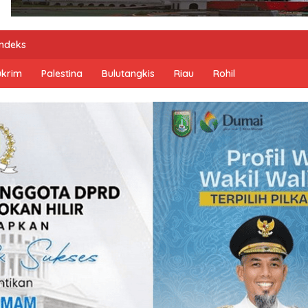
Indeks
ukrim
Palestina
Bulutangkis
Riau
Rohil