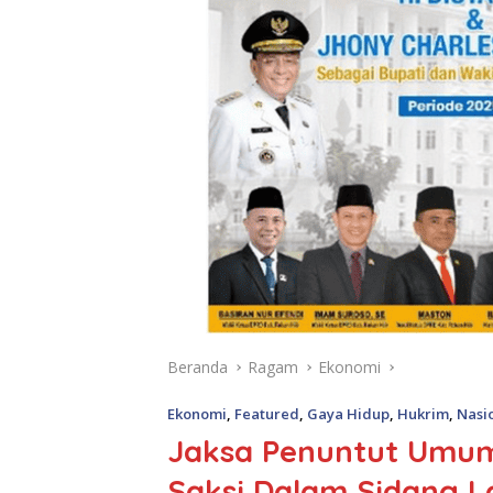
Beranda
Ragam
Ekonomi
Ekonomi
,
Featured
,
Gaya Hidup
,
Hukrim
,
Nasi
Jaksa Penuntut Umu
Saksi Dalam Sidang L