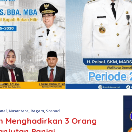
onal
,
Nusantara
,
Ragam
,
Sosbud
m Menghadirkan 3 Orang
anjutan Paniai