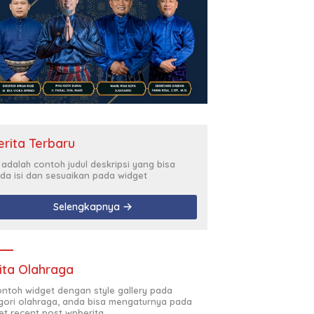
erita Terbaru
i adalah contoh judul deskripsi yang bisa
da isi dan sesuaikan pada widget
Selengkapnya
ita Olahraga
contoh widget dengan style gallery pada
gori olahraga, anda bisa mengaturnya pada
et recent post wpberita.