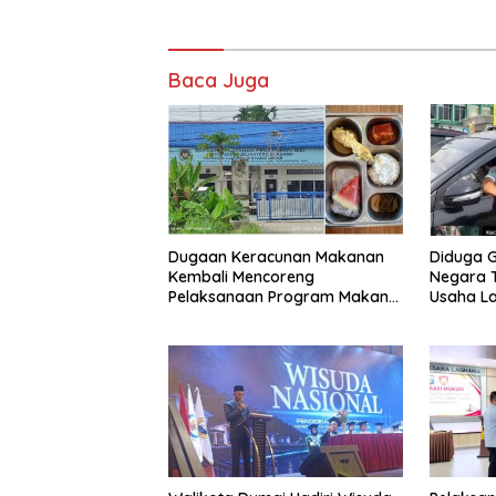
Baca Juga
Dugaan Keracunan Makanan
Diduga G
Kembali Mencoreng
Negara T
Pelaksanaan Program Makan
Usaha L
Bergizi Gratis (MBG) di SPPG
‘Barokah’
Sehat Sejahtera Bersama Kota
Sempat I
Dumai