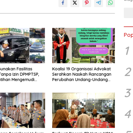
Pop
1
2
unakan Fasilitas
Koalisi 19 Organisasi Advokat
anpa Izin DPMPTSP,
Serahkan Naskah Rancangan
atihan Mengemudi
Perubahan Undang-Undang
 Disorot, Instruktur
Advokat kepada Kementerian
3
ntimidasi Wartawan
Hukum RI
4