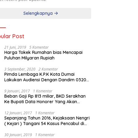
Selengkapnya
ular Post
21 Juni, 2019
5 Komentar
Harga Tokek Rumahan bias Mencapai
Puluhan Milyaran Rupiah
3 September, 2020
2 Komentar
Pimda Lembaga K.P.K Kota Dumai
Lakukan Audiensi Dengan Dandim 0320
Dumai
9 Januari, 2017
1 Komentar
Beban Gaji Rp 813 miliar, BKD Serakhan
Ke Bupati Data Honorer Yang Akan
Diberhentikan
12 Januari, 2017
1 Komentar
Sepanjang Tahun 2016, Kejaksaan Nengri
( Kejari ) Tangani 54 Kasus Pencabul di
Rokan Hilir
30 Januari, 2019
1 Komentar