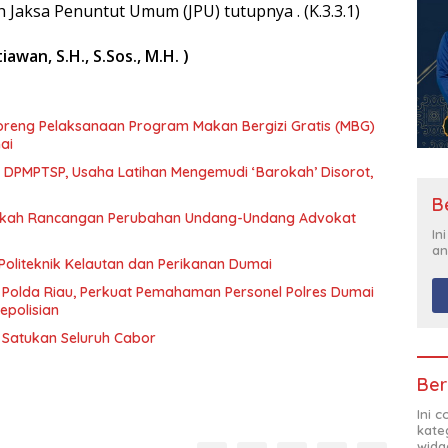
 Jaksa Penuntut Umum (JPU) tutupnya . (K.3.3.1)
awan, S.H., S.Sos., M.H. )
eng Pelaksanaan Program Makan Bergizi Gratis (MBG)
ai
n DPMPTSP, Usaha Latihan Mengemudi ‘Barokah’ Disorot,
B
Naskah Rancangan Perubahan Undang-Undang Advokat
In
an
Politeknik Kelautan dan Perikanan Dumai
 Polda Riau, Perkuat Pemahaman Personel Polres Dumai
epolisian
t Satukan Seluruh Cabor
Ber
Ini 
kate
widg