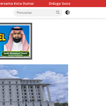
nakan Fasilitas Negara Tanpa Izin DPMPTSP, Usaha Latihan Me