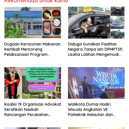
Rekomendasi untuk kamu
Dugaan Keracunan Makanan
Diduga Gunakan Fasilitas
Kembali Mencoreng
Negara Tanpa Izin DPMPTSP,
Pelaksanaan Program
Usaha Latihan Mengemudi
Makan Bergizi Gratis (MBG)
‘Barokah’ Disorot, Instruktur
di SPPG Sehat Sejahtera
Sempat Intimidasi Wartawan
Bersama Kota Dumai
Koalisi 19 Organisasi Advokat
Walikota Dumai Hadiri
Serahkan Naskah
Wisuda Angkatan VII
Rancangan Perubahan
Politeknik Kelautan dan
Undang-Undang Advokat
Perikanan Dumai
kepada Kementerian Hukum