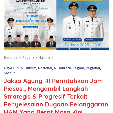
Beranda
Ragam
Hukrim
Gaya Hidup
,
Hukrim
,
Nasional
,
Nusantara
,
Ragam
,
Regional
,
Sosbud
Jaksa Agung RI Perintahkan Jam
Pidsus , Mengambil Langkah
Strategis & Progresif Terkait
Penyelesaian Dugaan Pelanggaran
HAM Yang Berat Masa Kini