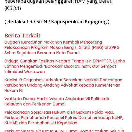
beberapa dugaan pelanggaran HAM yang Berat.
(K.3.3.1)
( Redaksi TR / Sri.N / Kapuspenkum Kejagung )
Berita Terkait
Dugaan Keracunan Makanan Kembali Mencoreng
Pelaksanaan Program Makan Bergizi Gratis (MBG) di SPPG
Sehat Sejahtera Bersama Kota Dumai
Diduga Gunakan Fasilitas Negara Tanpa Izin DPMPTSP, Usaha
Latihan Mengemudi ‘Barokah’ Disorot, Instruktur Sempat
Intimidasi Wartawan
Koalisi 19 Organisasi Advokat Serahkan Naskah Rancangan
Perubahan Undang-Undang Advokat kepada Kementerian
Hukum RI
Walikota Dumai Hadiri Wisuda Angkatan VII Politeknik
Kelautan dan Perikanan Dumai
Pelaksanaan Sosialisasi Hukum oleh Bidkum Polda Riau,
Perkuat Pemahaman Personel Polres Dumai terhadap KUHP,
KUHAP, dan Perubahan UU Kepolisian
Perkuat Sinergi, Plt Ketua KONI Dumai Komit Satukan Seluruh