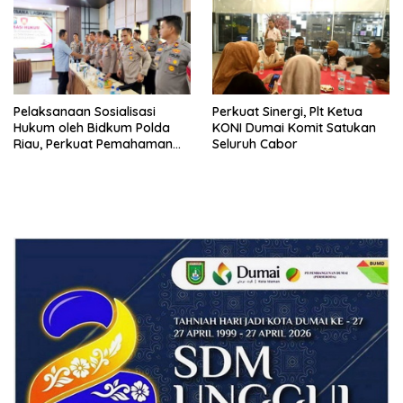
RI
Pelaksanaan Sosialisasi
Perkuat Sinergi, Plt Ketua
Hukum oleh Bidkum Polda
KONI Dumai Komit Satukan
Riau, Perkuat Pemahaman
Seluruh Cabor
Personel Polres Dumai
terhadap KUHP, KUHAP, dan
Perubahan UU Kepolisian