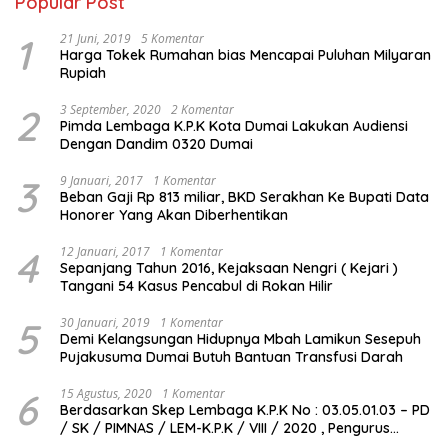
Popular Post
1
21 Juni, 2019
5 Komentar
Harga Tokek Rumahan bias Mencapai Puluhan Milyaran
Rupiah
2
3 September, 2020
2 Komentar
Pimda Lembaga K.P.K Kota Dumai Lakukan Audiensi
Dengan Dandim 0320 Dumai
3
9 Januari, 2017
1 Komentar
Beban Gaji Rp 813 miliar, BKD Serakhan Ke Bupati Data
Honorer Yang Akan Diberhentikan
4
12 Januari, 2017
1 Komentar
Sepanjang Tahun 2016, Kejaksaan Nengri ( Kejari )
Tangani 54 Kasus Pencabul di Rokan Hilir
5
30 Januari, 2019
1 Komentar
Demi Kelangsungan Hidupnya Mbah Lamikun Sesepuh
Pujakusuma Dumai Butuh Bantuan Transfusi Darah
6
15 Agustus, 2020
1 Komentar
Berdasarkan Skep Lembaga K.P.K No : 03.05.01.03 – PD
/ SK / PIMNAS / LEM-K.P.K / VIII / 2020 , Pengurus
Pimda Lembaga K.P.K Dumai Terbentuk