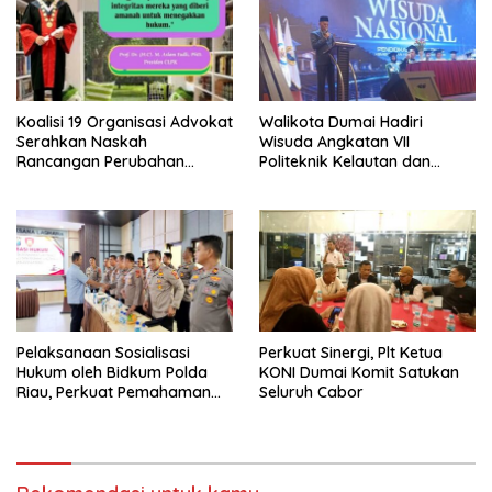
Koalisi 19 Organisasi Advokat
Walikota Dumai Hadiri
Serahkan Naskah
Wisuda Angkatan VII
Rancangan Perubahan
Politeknik Kelautan dan
Undang-Undang Advokat
Perikanan Dumai
kepada Kementerian Hukum
RI
Pelaksanaan Sosialisasi
Perkuat Sinergi, Plt Ketua
Hukum oleh Bidkum Polda
KONI Dumai Komit Satukan
Riau, Perkuat Pemahaman
Seluruh Cabor
Personel Polres Dumai
terhadap KUHP, KUHAP, dan
Perubahan UU Kepolisian