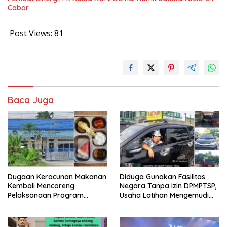
Cabor
Post Views:
81
Baca Juga
Dugaan Keracunan Makanan
Diduga Gunakan Fasilitas
Kembali Mencoreng
Negara Tanpa Izin DPMPTSP,
Pelaksanaan Program
Usaha Latihan Mengemudi
Makan Bergizi Gratis (MBG)
‘Barokah’ Disorot, Instruktur
di SPPG Sehat Sejahtera
Sempat Intimidasi Wartawan
Bersama Kota Dumai